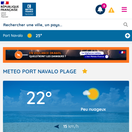
4
25°
Port Navalo
Prévisions
TOUS LES RÉSULTATS
METEO PORT NAVALO PLAGE
Articles
22°
Peu nuageux
15
km/h