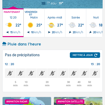
T° eau :
19°
MAINTENANT
VENDREDI
07
12:20
Matin
Après-midi
Soirée
Nuit
22°
25°
27°
22°
18°
15
km/h
10
km/h
20
km/h
20
km/h
20
km/h
Pluie dans l'heure
Pas de précipitations
METTRE À JOUR
12 : 20
13 : 20
5
10
20
30
40
50
min
min
min
min
min
min
ANIMATION RADAR
ANIMATION SATELLITE