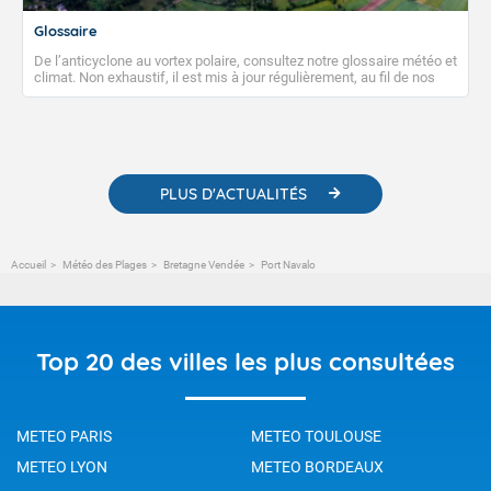
Glossaire
De l’anticyclone au vortex polaire, consultez notre glossaire météo et
climat. Non exhaustif, il est mis à jour régulièrement, au fil de nos
publications. Vous y trouverez également des liens utiles vers nos
contenus pédagogiques concernant les phénomènes
météorologiques et des informations scientifiques sur le
changement climatique.
PLUS D'ACTUALITÉS
Accueil
Météo des Plages
Bretagne Vendée
Port Navalo
Top 20 des villes les plus consultées
METEO PARIS
METEO TOULOUSE
METEO LYON
METEO BORDEAUX