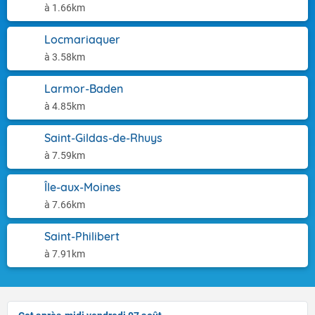
à 1.66km
Locmariaquer
à 3.58km
Larmor-Baden
à 4.85km
Saint-Gildas-de-Rhuys
à 7.59km
Île-aux-Moines
à 7.66km
Saint-Philibert
à 7.91km