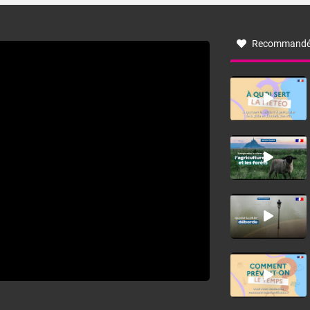
à nord-ouest, dans un secteur qui part du Roussillon à la
vallée de l’Aude et à l’ouest de l’Hérault. L’étymologie de
ce vent vient du latin trasmontanus, signifiant au-delà des
monts, en allusion aux régions montagneuses d’où
Recommandé
provient ce vent.