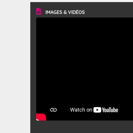
vitesse moyenne de 50 km/h et atteindre 80 à 100 km/h
en rafales, parfois davantage. Il parcourt la basse vallée
du Rhône et la Provence et envahit le littoral
IMAGES & VIDÉOS
méditerranéen à partir de la Camargue.