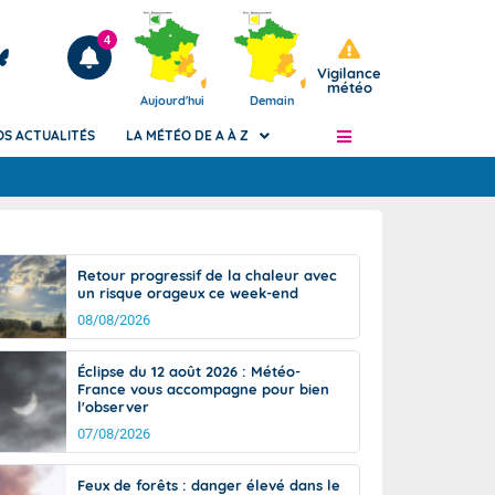
4
Vigilance
météo
Aujourd'hui
Demain
OS ACTUALITÉS
LA MÉTÉO DE A À Z
Articles
ngers
Retour progressif de la chaleur avec
Phénomènes dangereux de J+2 à J+7
un risque orageux ce week-end
civile
Avertissement pluies intenses à l'échelle
08/08/2026
des communes (Apic)
és
Bulletins Marine
Éclipse du 12 août 2026 : Météo-
France vous accompagne pour bien
ateur de
Bulletins d'estimation du risque
l'observer
d'avalanche
07/08/2026
-pompier
Météo des forêts
Vigicrues
Feux de forêts : danger élevé dans le