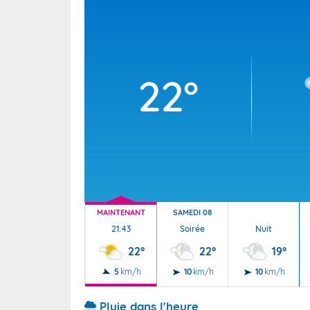
Wallis e
Grand fr
22°
MAINTENANT
SAMEDI 08
21:43
Soirée
Nuit
22°
22°
19°
5
km/h
10
km/h
10
km/h
Pluie dans l'heure