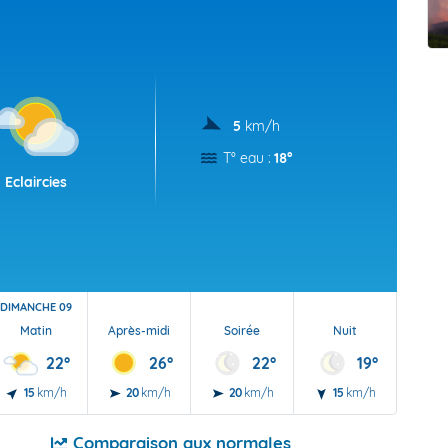
t Futuna
oid
5
km/h
T° eau :
18°
Eclaircies
DIMANCHE 09
Matin
Après-midi
Soirée
Nuit
22°
26°
22°
19°
15
km/h
20
km/h
20
km/h
15
km/h
Comparaison aux normales