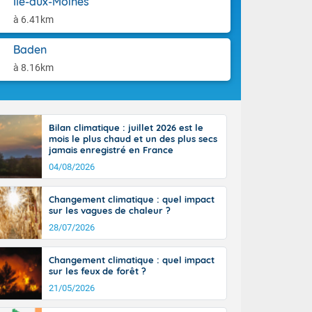
Île-aux-Moines
aison.
tinée, un peu
à 6.41km
ud du pays,
étroite
Baden
midi du Massif
de la
à 8.16km
ciel est le
lle salve
nant de bons
e vent,
Bilan climatique : juillet 2026 est le
r les deux
mois le plus chaud et un des plus secs
ine, entre 11
jamais enregistré en France
28 sur les
04/08/2026
ns l'intérieur
 en vallée de
Changement climatique : quel impact
sur les vagues de chaleur ?
28/07/2026
Changement climatique : quel impact
sur les feux de forêt ?
21/05/2026