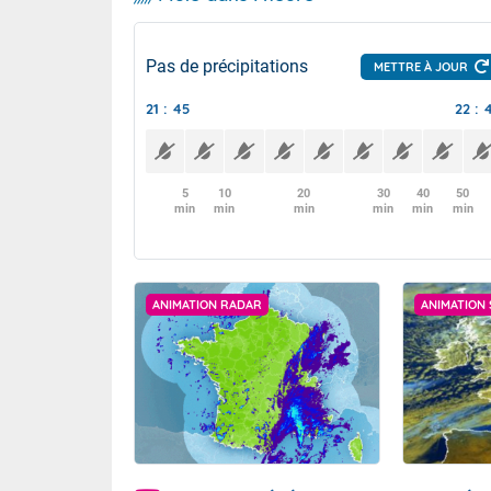
Pas de précipitations
METTRE À JOUR
21 : 45
22 : 
5
10
20
30
40
50
min
min
min
min
min
min
ANIMATION RADAR
ANIMATION 