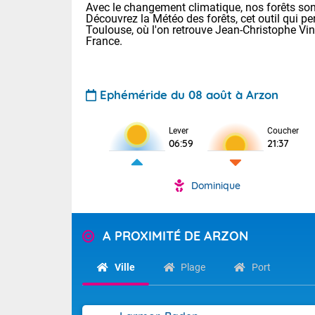
Avec le changement climatique, nos forêts sont
Découvrez la Météo des forêts, cet outil qui pe
Toulouse, où l'on retrouve Jean-Christophe Vi
France.
Ephéméride du 08 août à Arzon
Voici les tem
Lever
Coucher
06:59
21:37
: 34 Lyon : 36
Rennes : 33 N
36 Nice : 32 L
Dominique
Demain : dim
TENDANCE P
Temps orag
Pour la sema
A PROXIMITÉ DE ARZON
Des résidus p
Les températu
sensible, auc
Ville
Plage
Port
s'étendent en 
France, l'oue
Tendance des
circulent en 
septembre 20
installées au