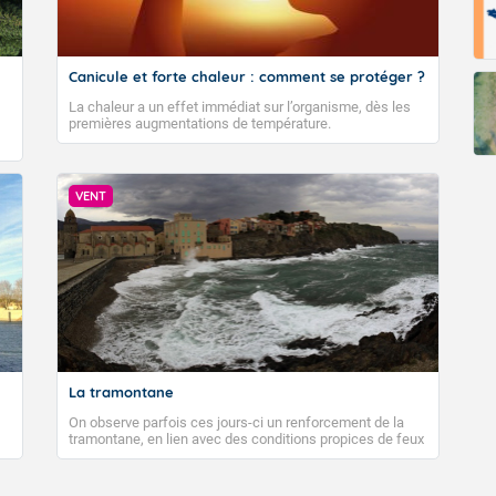
Canicule et forte chaleur : comment se protéger ?
La chaleur a un effet immédiat sur l’organisme, dès les
premières augmentations de température.
VENT
La tramontane
On observe parfois ces jours-ci un renforcement de la
tramontane, en lien avec des conditions propices de feux
de forêt. Mais qu'est-ce que la tramontane ? Quelles sont
ses caractéristiques ? La tramontane est un vent
turbulent soufflant de secteur nord-ouest à nord, ou ouest