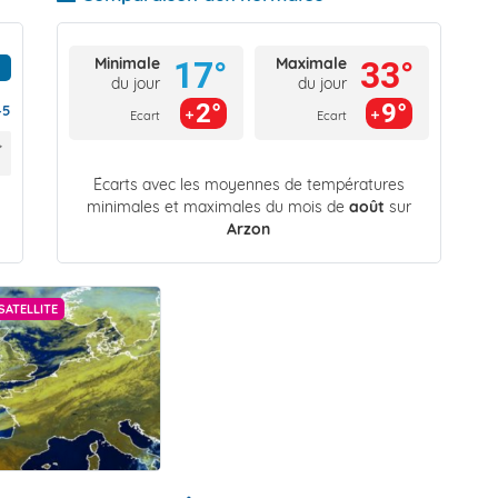
Minimale
Maximale
17°
33°
du jour
du jour
2°
9°
45
Ecart
Ecart
Écarts avec les moyennes de températures
minimales et maximales du mois de
août
sur
Arzon
SATELLITE