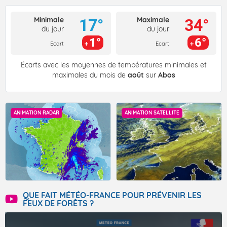
Minimale
Maximale
17°
34°
du jour
du jour
1°
6°
Ecart
Ecart
Écarts avec les moyennes de températures minimales et
maximales du mois de
août
sur
Abos
ANIMATION RADAR
ANIMATION SATELLITE
QUE FAIT MÉTÉO-FRANCE POUR PRÉVENIR LES
FEUX DE FORÊTS ?