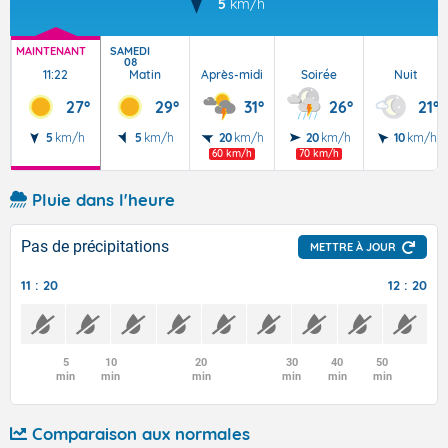
5
km/h
MAINTENANT
SAMEDI
08
11:22
Matin
Après-midi
Soirée
Nuit
27°
29°
31°
26°
21°
5
km/h
5
km/h
20
km/h
20
km/h
10
km/h
60 km/h
70 km/h
Pluie dans l'heure
Pas de précipitations
METTRE À JOUR
11 : 20
12 : 20
5
10
20
30
40
50
min
min
min
min
min
min
Comparaison aux normales