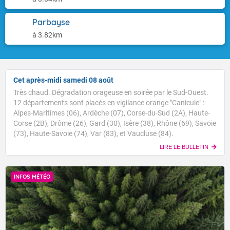
Parbayse
à 3.82km
Cet après-midi samedi 08 août
Très chaud. Dégradation orageuse en soirée par le Sud-Ouest.
12 départements sont placés en vigilance orange "Canicule" :
Alpes-Maritimes (06), Ardèche (07), Corse-du-Sud (2A), Haute-
Corse (2B), Drôme (26), Gard (30), Isère (38), Rhône (69), Savoie
(73), Haute-Savoie (74), Var (83), et Vaucluse (84).
LIRE LE BULLETIN
INFOS MÉTÉO