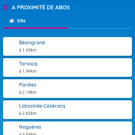
A PROXIMITÉ DE ABOS
Ville
Bésingrand
à 1.65km
Tarsacq
à 1.99km
Pardies
à 2.14km
Labastide-Cézéracq
à 2.82km
Noguères
à 3.04km