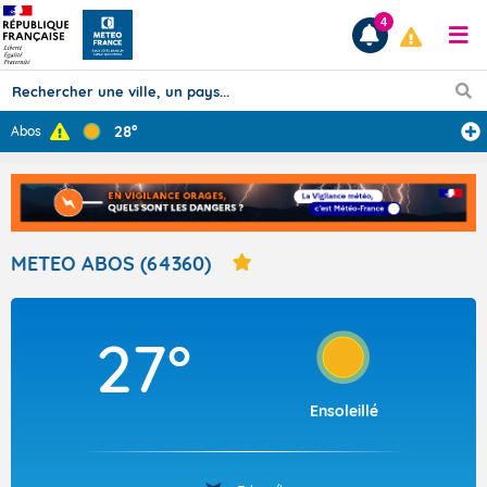
4
28°
Abos
Prévisions
TOUS LES RÉSULTATS
METEO ABOS (64360)
Articles
27°
Ensoleillé