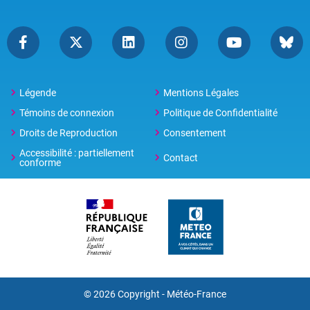
Légende
Mentions Légales
Témoins de connexion
Politique de Confidentialité
Droits de Reproduction
Consentement
Accessibilité : partiellement
Contact
conforme
© 2026 Copyright -
Météo-France