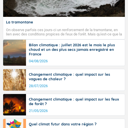
Fermer
La tramontane
On observe parfois ces jours-ci un renforcement de la tramontane, en
lien avec des conditions propices de feux de forêt. Mais qu'est-ce que la
tramontane ? Quelles sont ses caractéristiques ? La tramontane est un
vent turbulent soufflant de secteur nord-ouest à nord, ou ouest à nord-
Bilan climatique : juillet 2026 est le mois le plus
ouest, dans un secteur qui part du Roussillon à la vallée de l’Aude et à
chaud et un des plus secs jamais enregistré en
l’ouest de l’Hérault. L’étymologie de ce vent vient du latin trasmontanus,
France
signifiant au-delà des monts, en allusion aux régions montagneuses
d’où provient ce vent.
04/08/2026
Changement climatique : quel impact sur les
vagues de chaleur ?
28/07/2026
Changement climatique : quel impact sur les feux
de forêt ?
21/05/2026
Quel climat futur dans votre région ?