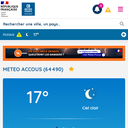
4
17°
Accous
Prévisions
TOUS LES RÉSULTATS
METEO ACCOUS (64490)
Articles
17°
Ciel clair