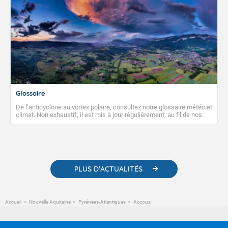
Glossaire
De l’anticyclone au vortex polaire, consultez notre glossaire météo et
climat. Non exhaustif, il est mis à jour régulièrement, au fil de nos
publications. Vous y trouverez également des liens utiles vers nos
contenus pédagogiques concernant les phénomènes
météorologiques et des informations scientifiques sur le
changement climatique.
PLUS D'ACTUALITÉS
Accueil
Nouvelle Aquitaine
Pyrénées-Atlantiques
Accous