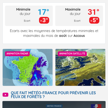
Minimale
Maximale
17°
31°
du jour
du jour
3°
5°
Ecart
Ecart
Écarts avec les moyennes de températures minimales et
maximales du mois de
août
sur
Accous
ANIMATION RADAR
ANIMATION SATELLITE
QUE FAIT MÉTÉO-FRANCE POUR PRÉVENIR LES
FEUX DE FORÊTS ?