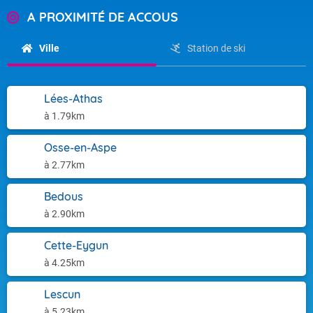
A PROXIMITÉ DE ACCOUS
Ville
Station de ski
Lées-Athas
à 1.79km
Osse-en-Aspe
à 2.77km
Bedous
à 2.90km
Cette-Eygun
à 4.25km
Lescun
à 5.23km