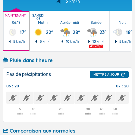
5
km/h
MAINTENANT
SAMEDI
08
06:19
Matin
Après-midi
Soirée
Nuit
17°
22°
28°
23°
18°
5
km/h
5
km/h
10
km/h
10
km/h
5
km/h
45 km/h
Pluie dans l'heure
Pas de précipitations
METTRE À JOUR
06 : 20
07 : 20
5
10
20
30
40
50
min
min
min
min
min
min
Comparaison aux normales