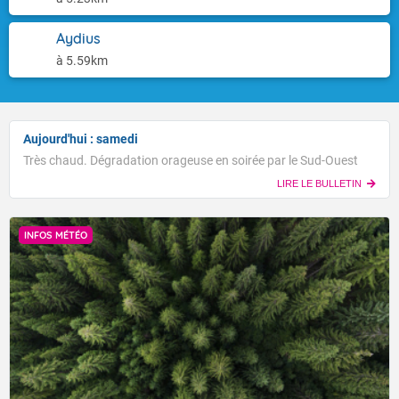
Aydius
à 5.59km
Aujourd'hui : samedi
Très chaud. Dégradation orageuse en soirée par le Sud-Ouest
LIRE LE BULLETIN
INFOS MÉTÉO