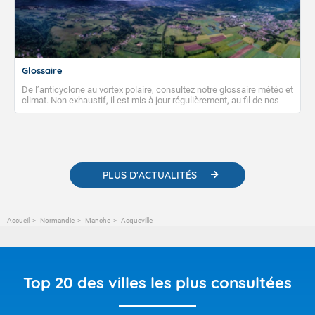
Glossaire
De l’anticyclone au vortex polaire, consultez notre glossaire météo et
climat. Non exhaustif, il est mis à jour régulièrement, au fil de nos
publications. Vous y trouverez également des liens utiles vers nos
contenus pédagogiques concernant les phénomènes
météorologiques et des informations scientifiques sur le
changement climatique.
PLUS D'ACTUALITÉS
Accueil
Normandie
Manche
Acqueville
Top 20 des villes les plus consultées