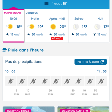
T° eau :
18°
MAINTENANT
JEUDI 06
10:06
Matin
Après-midi
Soirée
Nuit
18°
19°
20°
15°
12°
15
km/h
20
km/h
20
km/h
20
km/h
15
km/h
40 km/h
Pluie dans l'heure
Pas de précipitations
METTRE À JOUR
10 : 05
11 : 05
5
10
20
30
40
50
min
min
min
min
min
min
ANIMATION RADAR
ANIMATION SATELLITE