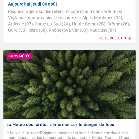
Aujourd'hui jeudi 06 août
Risque orageux sur les reliefs. Encore chaud dans le Sud-Est.
Vigilance orange canicule en cours sur Alpes-Maritimes (06),
Ardèche (07), Corse-du-Sud (2A), Haute-Corse (2B), Drôme (26),
Gard (30), Isère (38), Rhône (69), Var (83), Vaucluse (84).
LIRE LE BULLETIN
INFOS MÉTÉO
La Météo des forêts : s’informer sur le danger de feux
9 feux sur 10 sont d’origine humaine et la moitié d’entre eux due à des
imprudences ou des comportements dangereux. Météo-France diffuse