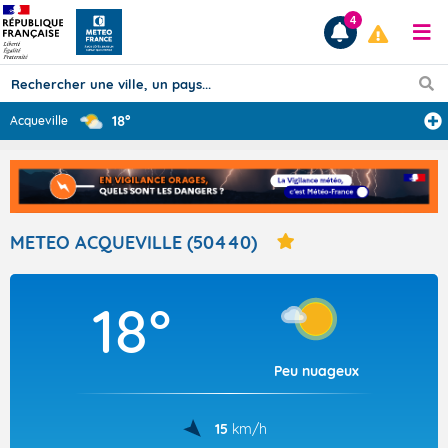
4
18°
Acqueville
Prévisions
TOUS LES RÉSULTATS
METEO ACQUEVILLE (50440)
Articles
18°
Peu nuageux
15
km/h