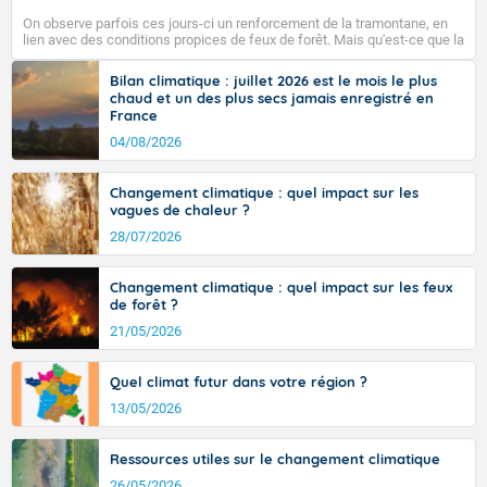
l'Alsace, prévoyez 29 à 32 degrés. Plus à l'ouest, il fait
On observe parfois ces jours-ci un renforcement de la tramontane, en
25 à 30 degrés dans les terres et 20 à 23 degrés du
lien avec des conditions propices de feux de forêt. Mais qu'est-ce que la
Finistère au Nord-Pas-de-Calais.
tramontane ? Quelles sont ses caractéristiques ? La tramontane est un
vent turbulent soufflant de secteur nord-ouest à nord, ou ouest à nord-
Bilan climatique : juillet 2026 est le mois le plus
ouest, dans un secteur qui part du Roussillon à la vallée de l’Aude et à
chaud et un des plus secs jamais enregistré en
l’ouest de l’Hérault. L’étymologie de ce vent vient du latin trasmontanus,
France
signifiant au-delà des monts, en allusion aux régions montagneuses
Fermer
d’où provient ce vent.
04/08/2026
Changement climatique : quel impact sur les
vagues de chaleur ?
28/07/2026
Changement climatique : quel impact sur les feux
de forêt ?
21/05/2026
Quel climat futur dans votre région ?
13/05/2026
Ressources utiles sur le changement climatique
26/05/2026