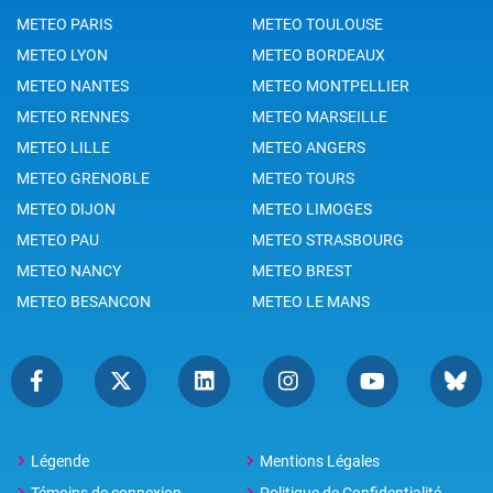
METEO PARIS
METEO TOULOUSE
METEO LYON
METEO BORDEAUX
METEO NANTES
METEO MONTPELLIER
METEO RENNES
METEO MARSEILLE
METEO LILLE
METEO ANGERS
METEO GRENOBLE
METEO TOURS
METEO DIJON
METEO LIMOGES
METEO PAU
METEO STRASBOURG
METEO NANCY
METEO BREST
METEO BESANCON
METEO LE MANS
Légende
Mentions Légales
Témoins de connexion
Politique de Confidentialité