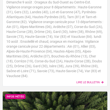
Dimanche 9 août : Orageux du Sud-Ouest au Centre-Est.
Vigilance orange orages pour 8 départements : Haute-Garonne
(31), Gers (32), Landes (40), Lot-et-Garonne (47), Pyrénées-
Atlantiques (64), Hautes-Pyrénées (65), Tarn (81) et Tarn-et-
Garonne (82). Vigilance orange canicule pour 13 départements :
Ain (01), Alpes-Maritimes (06), Ardèche (07), Corse-du-Sud (2A),
Haute-Corse (2B), Drôme (26), Gard (30), Isère (38), Rhône (69),
Savoie (73), Haute-Savoie (74), Var (83) et Vaucluse (84). lundi
10 août : Ensoleillé et chaud, orageux en montagne. Vigilance
orange canicule pour 22 départements : Ain (01), Allier (03),
Alpes-de-Haute-Provence (04), Hautes-Alpes (05), Alpes-
Maritimes (06), Ardèche (07), Bouches-du-Rhône (13), Cher
(18), Corrèze (19), Corse-du-Sud (2A), Haute-Corse (2B), Doubs
(25), Drôme (26), Gard (30), Isère (38), Jura (39), Rhône (69),
Saône-et-Loire (71), Savoie (73), Haute-Savoie (74), Var (83) et
Vaucluse (84).
LIRE LE BULLETIN
INFOS MÉTÉO