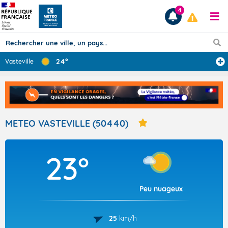
4
24°
Vasteville
Prévisions
TOUS LES RÉSULTATS
METEO VASTEVILLE (50440)
Articles
23°
Peu nuageux
25
km/h