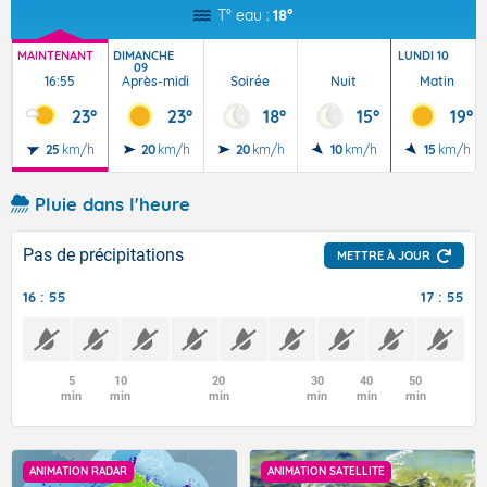
T° eau :
18°
MAINTENANT
DIMANCHE
LUNDI 10
09
16:55
Après-midi
Soirée
Nuit
Matin
23°
23°
18°
15°
19°
25
km/h
20
km/h
20
km/h
10
km/h
15
km/h
Pluie dans l'heure
Pas de précipitations
METTRE À JOUR
16 : 55
17 : 55
5
10
20
30
40
50
min
min
min
min
min
min
ANIMATION RADAR
ANIMATION SATELLITE