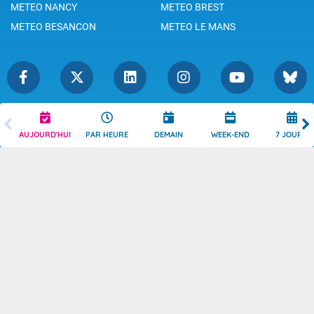
METEO NANCY
METEO BREST
METEO BESANCON
METEO LE MANS
Légende
Mentions Légales
AUJOURD'HUI
PAR HEURE
DEMAIN
WEEK-END
7 JOURS
Témoins de connexion
Politique de Confidentialité
Droits de Reproduction
Consentement
Accessibilité : partiellement
Contact
conforme