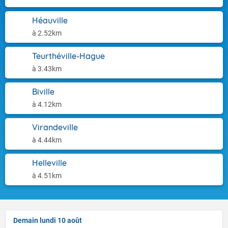
Héauville
à 2.52km
Teurthéville-Hague
à 3.43km
Biville
à 4.12km
Virandeville
à 4.44km
Helleville
à 4.51km
Demain lundi 10 août