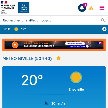
4
19°
Biville
Prévisions
TOUS LES RÉSULTATS
METEO BIVILLE (50440)
Articles
20°
Ensoleillé
20
km/h