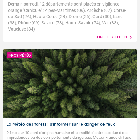
Demain samedi, 12 départements sont placés en vigilance
orange "Canicule" : Alpes-Maritimes (06), Ardèche (07), Corse-
du-Sud (2A), Haute-Corse (2B), Drôme (26), Gard (30), Isère
(38), Rhône (69), Savoie (73), Haute-Savoie (74), Var (83),
Vaucluse (84)
LIRE LE BULLETIN
INFOS MÉTÉO
La Météo des forêts : s’informer sur le danger de feux
9 feux sur 10 sont d’origine humaine et la moitié d’entre eux due à des
imprudences ou des comportements dangereux. Météo-France diffuse