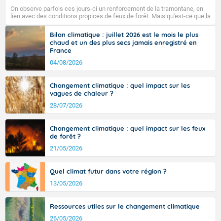
pays, hors côtes de Manche, avec 35 à 38°C dans le
On observe parfois ces jours-ci un renforcement de la tramontane, en
sud-ouest et le sud-est et même localement 38 ou 39
lien avec des conditions propices de feux de forêt. Mais qu'est-ce que la
sur Midi-Pyrénées, et 39 à 40 dans le Gard.
tramontane ? Quelles sont ses caractéristiques ? La tramontane est un
vent turbulent soufflant de secteur nord-ouest à nord, ou ouest à nord-
Bilan climatique : juillet 2026 est le mois le plus
ouest, dans un secteur qui part du Roussillon à la vallée de l’Aude et à
chaud et un des plus secs jamais enregistré en
l’ouest de l’Hérault. L’étymologie de ce vent vient du latin trasmontanus,
France
signifiant au-delà des monts, en allusion aux régions montagneuses
Fermer
d’où provient ce vent.
04/08/2026
Changement climatique : quel impact sur les
vagues de chaleur ?
28/07/2026
Changement climatique : quel impact sur les feux
de forêt ?
21/05/2026
Quel climat futur dans votre région ?
13/05/2026
Ressources utiles sur le changement climatique
26/05/2026