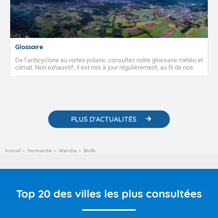
Glossaire
De l’anticyclone au vortex polaire, consultez notre glossaire météo et
climat. Non exhaustif, il est mis à jour régulièrement, au fil de nos
publications. Vous y trouverez également des liens utiles vers nos
contenus pédagogiques concernant les phénomènes
météorologiques et des informations scientifiques sur le
changement climatique.
PLUS D'ACTUALITÉS
Accueil
Normandie
Manche
Biville
Top 20 des villes les plus consultées