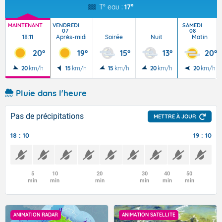
T° eau :
17°
MAINTENANT
VENDREDI
SAMEDI
07
08
18:11
Après-midi
Soirée
Nuit
Matin
20°
19°
15°
13°
20°
20
km/h
15
km/h
15
km/h
20
km/h
20
km/h
Pluie dans l'heure
Pas de précipitations
METTRE À JOUR
18 : 10
19 : 10
5
10
20
30
40
50
min
min
min
min
min
min
ANIMATION RADAR
ANIMATION SATELLITE