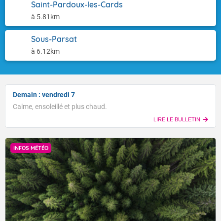
Saint-Pardoux-les-Cards
à 5.81km
Sous-Parsat
à 6.12km
Demain : vendredi 7
Calme, ensoleillé et plus chaud.
LIRE LE BULLETIN
INFOS MÉTÉO