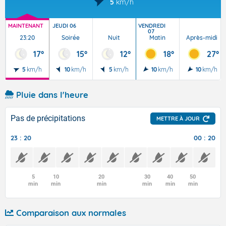
5
km/h
MAINTENANT
JEUDI 06
VENDREDI
07
23:20
Soirée
Nuit
Matin
Après-midi
17°
15°
12°
18°
27°
5
km/h
10
km/h
5
km/h
10
km/h
10
km/h
Pluie dans l'heure
Pas de précipitations
METTRE À JOUR
23 : 20
00 : 20
5
10
20
30
40
50
min
min
min
min
min
min
Comparaison aux normales