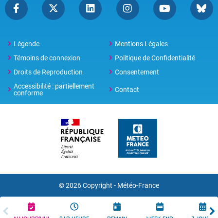
Légende
Mentions Légales
Témoins de connexion
Politique de Confidentialité
Droits de Reproduction
Consentement
Accessibilité : partiellement
Contact
conforme
© 2026 Copyright -
Météo-France