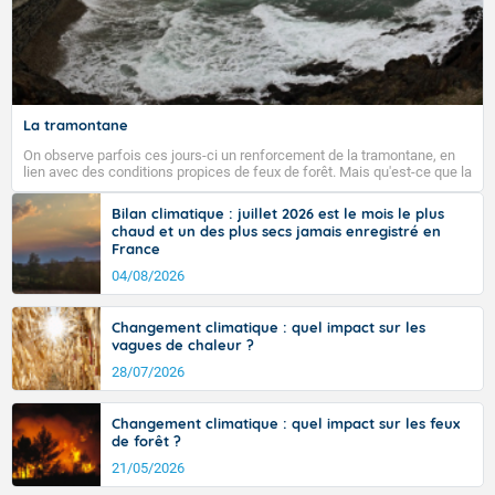
La tramontane
On observe parfois ces jours-ci un renforcement de la tramontane, en
lien avec des conditions propices de feux de forêt. Mais qu'est-ce que la
tramontane ? Quelles sont ses caractéristiques ? La tramontane est un
vent turbulent soufflant de secteur nord-ouest à nord, ou ouest à nord-
Bilan climatique : juillet 2026 est le mois le plus
ouest, dans un secteur qui part du Roussillon à la vallée de l’Aude et à
chaud et un des plus secs jamais enregistré en
l’ouest de l’Hérault. L’étymologie de ce vent vient du latin trasmontanus,
France
signifiant au-delà des monts, en allusion aux régions montagneuses
d’où provient ce vent.
04/08/2026
Changement climatique : quel impact sur les
vagues de chaleur ?
28/07/2026
Changement climatique : quel impact sur les feux
de forêt ?
21/05/2026