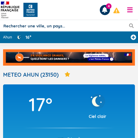
4
16°
Ahun
Prévisions
TOUS LES RÉSULTATS
METEO AHUN (23150)
Articles
17°
Ciel clair