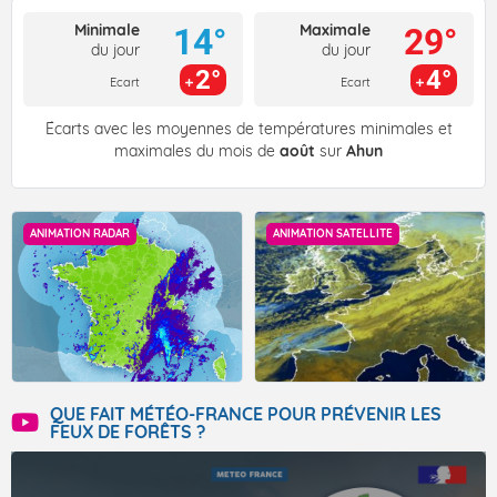
Minimale
Maximale
14°
29°
du jour
du jour
2°
4°
Ecart
Ecart
Écarts avec les moyennes de températures minimales et
maximales du mois de
août
sur
Ahun
ANIMATION RADAR
ANIMATION SATELLITE
QUE FAIT MÉTÉO-FRANCE POUR PRÉVENIR LES
FEUX DE FORÊTS ?