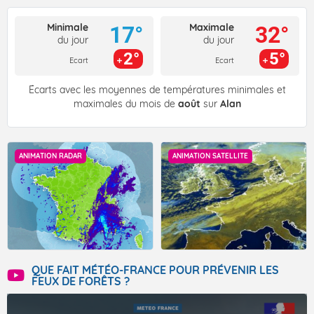
Minimale
Maximale
17°
32°
du jour
du jour
2°
5°
Ecart
Ecart
Écarts avec les moyennes de températures minimales et
maximales du mois de
août
sur
Alan
ANIMATION RADAR
ANIMATION SATELLITE
QUE FAIT MÉTÉO-FRANCE POUR PRÉVENIR LES
FEUX DE FORÊTS ?