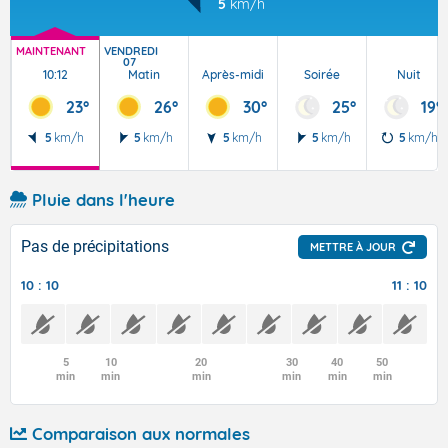
5
km/h
MAINTENANT
VENDREDI
07
10:12
Matin
Après-midi
Soirée
Nuit
23°
26°
30°
25°
19°
5
km/h
5
km/h
5
km/h
5
km/h
5
km/h
Pluie dans l'heure
Pas de précipitations
METTRE À JOUR
10 : 10
11 : 10
5
10
20
30
40
50
min
min
min
min
min
min
Comparaison aux normales