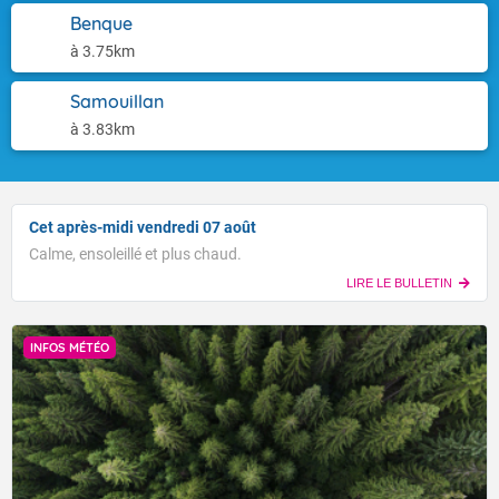
Benque
à 3.75km
Samouillan
à 3.83km
Cet après-midi vendredi 07 août
Calme, ensoleillé et plus chaud.
LIRE LE BULLETIN
INFOS MÉTÉO