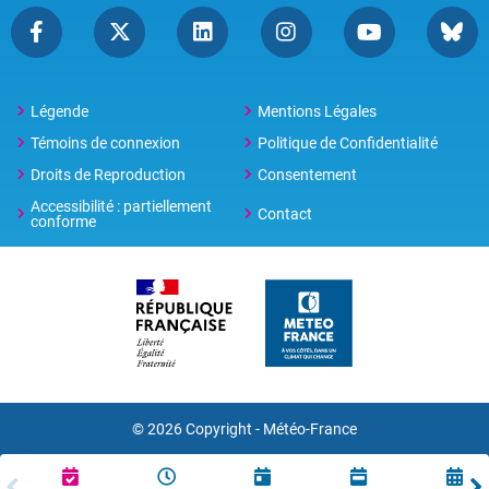
Légende
Mentions Légales
Témoins de connexion
Politique de Confidentialité
Droits de Reproduction
Consentement
Accessibilité : partiellement
Contact
conforme
© 2026 Copyright -
Météo-France