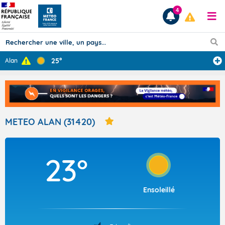
4
25°
Alan
Prévisions
TOUS LES RÉSULTATS
METEO ALAN (31420)
Articles
23°
Ensoleillé