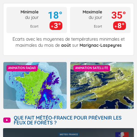
Minimale
Maximale
18°
35°
du jour
du jour
3°
8°
Ecart
Ecart
Écarts avec les moyennes de températures minimales et
maximales du mois de
août
sur
Marignac-Laspeyres
ANIMATION RADAR
ANIMATION SATELLITE
QUE FAIT MÉTÉO-FRANCE POUR PRÉVENIR LES
FEUX DE FORÊTS ?