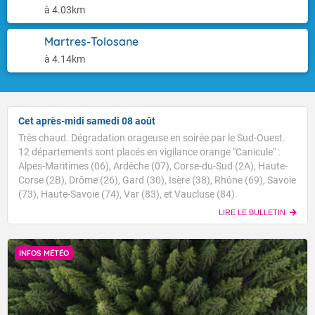
à 4.03km
Martres-Tolosane
à 4.14km
Cet après-midi samedi 08 août
Très chaud. Dégradation orageuse en soirée par le Sud-Ouest.
12 départements sont placés en vigilance orange "Canicule" :
Alpes-Maritimes (06), Ardèche (07), Corse-du-Sud (2A), Haute-
Corse (2B), Drôme (26), Gard (30), Isère (38), Rhône (69), Savoie
(73), Haute-Savoie (74), Var (83), et Vaucluse (84).
LIRE LE BULLETIN
INFOS MÉTÉO