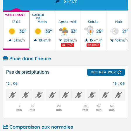
5
km/h
MAINTENANT
SAMEDI
08
12:04
Matin
Après-midi
Soirée
Nuit
30°
33°
33°
25°
21°
5
km/h
10
km/h
20
km/h
15
km/h
10
km/h
70 km/h
60 km/h
Pluie dans l'heure
Pas de précipitations
METTRE À JOUR
12 : 05
13 : 05
5
10
20
30
40
50
min
min
min
min
min
min
Comparaison aux normales