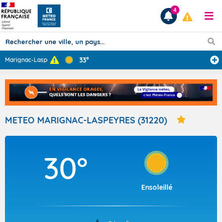
4
33°
Marignac-Laspey
...
Prévisions
TOUS LES RÉSULTATS
METEO MARIGNAC-LASPEYRES (31220)
Articles
30°
Ensoleillé