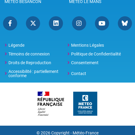
METEO BESANCON
METEO LE MANS
Légende
Mentions Légales
Témoins de connexion
Politique de Confidentialité
Droits de Reproduction
Consentement
Accessibilité : partiellement
Contact
conforme
© 2026 Copyright -
Météo-France