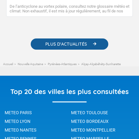
De l’anticyclone au vortex polaire, consultez notre glossaire météo et
climat. Non exhaustif, il est mis à jour régulièrement, au fil de nos
publications. Vous y trouverez également des liens utiles vers nos
contenus pédagogiques concernant les phénomènes
météorologiques et des informations scientifiques sur le
changement climatique.
PLUS D'ACTUALITÉS
Accueil
Nouvelle Aquitaine
Pyrénées-Atlantiques
Alçay-Alçabéhéty-Sunharette
Top 20 des villes les plus consultées
METEO PARIS
METEO TOULOUSE
METEO LYON
METEO BORDEAUX
METEO NANTES
METEO MONTPELLIER
METEO RENNES
METEO MARSEILLE