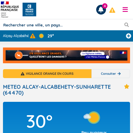
4
29°
Alçay-Alçabéhét
...
Prévisions
TOUS LES RÉSULTATS
VIGILANCE ORANGE EN COURS
Consulter
Articles
METEO ALCAY-ALCABEHETY-SUNHARETTE
(64470)
30°
Peu nuageux