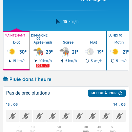
15
km/h
MAINTENANT
DIMANCHE
LUNDI 10
09
13:03
Après-midi
Soirée
Nuit
Matin
30°
28°
21°
19°
21°
15
km/h
10
km/h
5
km/h
5
km/h
5
km/h
50 km/h
Pluie dans l'heure
Pas de précipitations
METTRE À JOUR
13 : 05
14 : 05
5
10
20
30
40
50
min
min
min
min
min
min