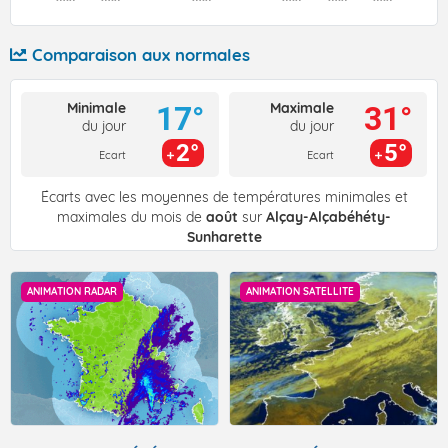
Comparaison aux normales
Minimale
Maximale
17°
31°
du jour
du jour
2°
5°
Ecart
Ecart
Écarts avec les moyennes de températures minimales et
maximales du mois de
août
sur
Alçay-Alçabéhéty-
Sunharette
ANIMATION RADAR
ANIMATION SATELLITE