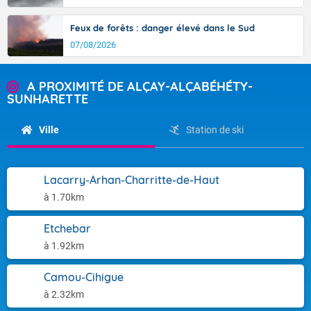
Feux de forêts : danger élevé dans le Sud
07/08/2026
A PROXIMITÉ DE ALÇAY-ALÇABÉHÉTY-
SUNHARETTE
Ville
Station de ski
Lacarry-Arhan-Charritte-de-Haut
à 1.70km
Etchebar
à 1.92km
Camou-Cihigue
à 2.32km