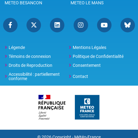
METEO BESANCON
METEO LE MANS
Légende
Mentions Légales
Témoins de connexion
Politique de Confidentialité
Droits de Reproduction
Consentement
Accessibilité : partiellement
Contact
conforme
© 2026 Copyright -
Météo-France