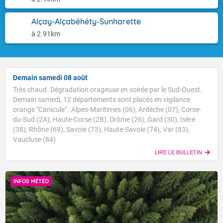
Alçay-Alçabéhéty-Sunharette
à 2.91km
Demain samedi 08 août
Très chaud. Dégradation orageuse en soirée par le Sud-Ouest.
Demain samedi, 12 départements sont placés en vigilance
orange "Canicule" : Alpes-Maritimes (06), Ardèche (07), Corse-
du-Sud (2A), Haute-Corse (2B), Drôme (26), Gard (30), Isère
(38), Rhône (69), Savoie (73), Haute-Savoie (74), Var (83),
Vaucluse (84)
LIRE LE BULLETIN
INFOS MÉTÉO