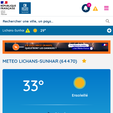
4
29°
Lichans-Sunhar
Prévisions
TOUS LES RÉSULTATS
METEO LICHANS-SUNHAR (64470)
Articles
33°
Ensoleillé