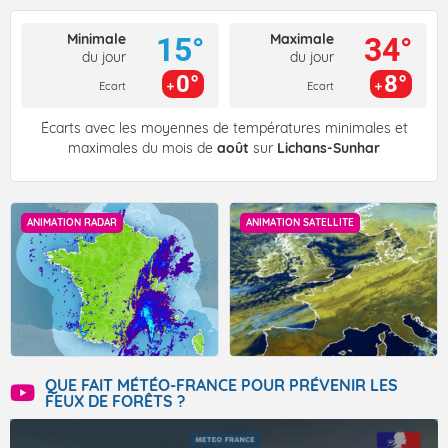
Minimale
Maximale
15°
34°
du jour
du jour
0°
8°
Ecart
Ecart
Écarts avec les moyennes de températures minimales et
maximales du mois de
août
sur
Lichans-Sunhar
ANIMATION RADAR
ANIMATION SATELLITE
QUE FAIT MÉTÉO-FRANCE POUR PRÉVENIR LES
FEUX DE FORÊTS ?