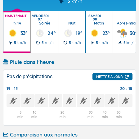
5
km/h
MAINTENANT
VENDREDI
SAMEDI
07
08
19:14
Soirée
Nuit
Matin
Après-midi
33°
24°
19°
23°
30°
5
km/h
5
km/h
5
km/h
5
km/h
5
km/h
Pluie dans l'heure
Pas de précipitations
METTRE À JOUR
19 : 15
20 : 15
5
10
20
30
40
50
min
min
min
min
min
min
Comparaison aux normales