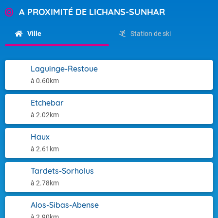
A PROXIMITÉ DE LICHANS-SUNHAR
Ville
Station de ski
Laguinge-Restoue
à 0.60km
Etchebar
à 2.02km
Haux
à 2.61km
Tardets-Sorholus
à 2.78km
Alos-Sibas-Abense
à 2.90km