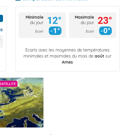
Minimale
Maximale
12°
23°
du jour
du jour
1°
0°
05
Ecart
Ecart
Écarts avec les moyennes de températures
minimales et maximales du mois de
août
sur
Ames
SATELLITE