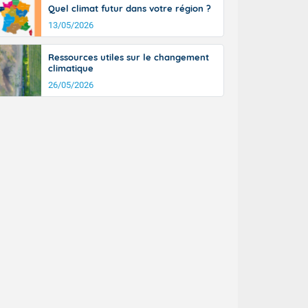
Quel climat futur dans votre région ?
n général, 14
r
13/05/2026
sse, il fait
ouvent 30 à 35
Ressources utiles sur le changement
climatique
26/05/2026