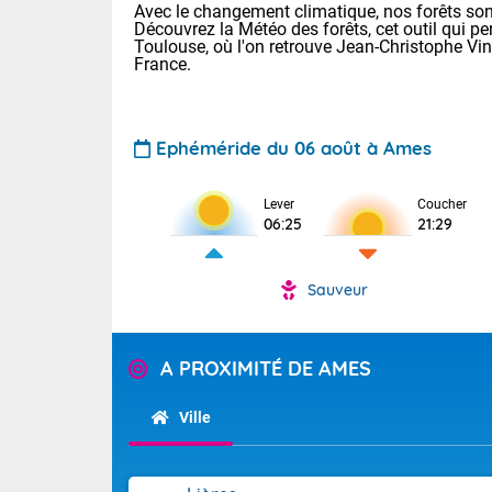
Avec le changement climatique, nos forêts sont
Découvrez la Météo des forêts, cet outil qui pe
Toulouse, où l'on retrouve Jean-Christophe Vi
France.
Ephéméride du 06 août à Ames
Voici les tem
Lever
Coucher
06:25
21:29
: 18/23 Paris
Clermont-Fd :
Limoges : 20/
Sauveur
Lille : 19/24
TENDANCE P
Cet après-mid
Pour la sema
A PROXIMITÉ DE AMES
Risque orag
orange cani
Cette semain
temps devrait 
du-Sud (2A)
Ville
(69), Var (8
Tendance des
2026 :
Sur le Sud-Oue