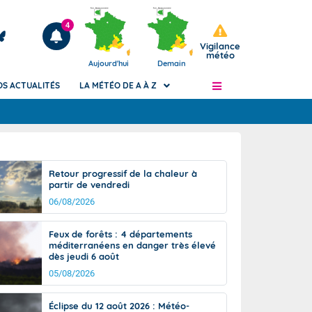
4
Vigilance
météo
Aujourd'hui
Demain
OS ACTUALITÉS
LA MÉTÉO DE A À Z
Articles
ngers
Retour progressif de la chaleur à
Phénomènes dangereux de J+2 à J+7
partir de vendredi
civile
Avertissement pluies intenses à l'échelle
06/08/2026
des communes (Apic)
és
Bulletins Marine
Feux de forêts : 4 départements
méditerranéens en danger très élevé
ateur de
Bulletins d'estimation du risque
dès jeudi 6 août
d'avalanche
05/08/2026
-pompier
Météo des forêts
Vigicrues
Éclipse du 12 août 2026 : Météo-