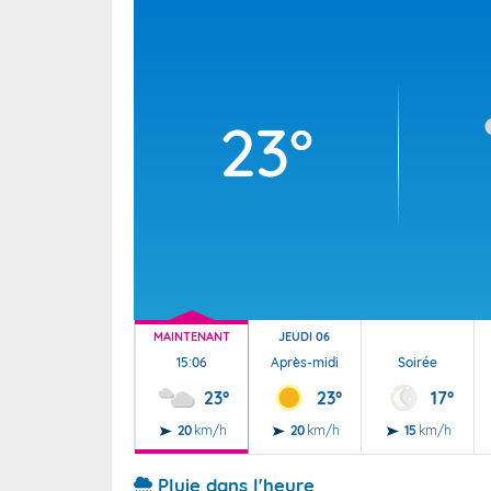
Wallis e
Grand fr
23°
MAINTENANT
JEUDI 06
15:06
Après-midi
Soirée
23°
23°
17°
20
km/h
20
km/h
15
km/h
Pluie dans l'heure