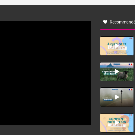
turbulent soufflant de secteur nord-ouest à nord, ou ouest
à nord-ouest, dans un secteur qui part du Roussillon à la
vallée de l’Aude et à l’ouest de l’Hérault. L’étymologie de
ce vent vient du latin trasmontanus, signifiant au-delà des
monts, en allusion aux régions montagneuses d’où
Recommandé
provient ce vent.