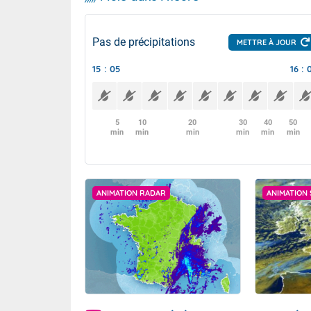
Pas de précipitations
METTRE À JOUR
15 : 05
16 : 
5
10
20
30
40
50
min
min
min
min
min
min
ANIMATION RADAR
ANIMATION 