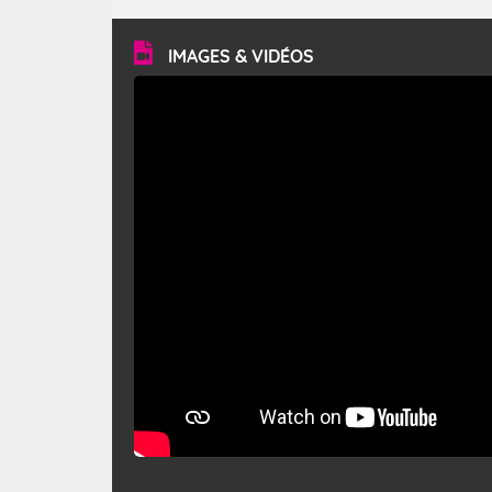
turbulent et généralement sec, pouvant souffler à une
vitesse moyenne de 50 km/h et atteindre 80 à 100 km/h
en rafales, parfois davantage. Il parcourt la basse vallée
du Rhône et la Provence et envahit le littoral
IMAGES & VIDÉOS
méditerranéen à partir de la Camargue.