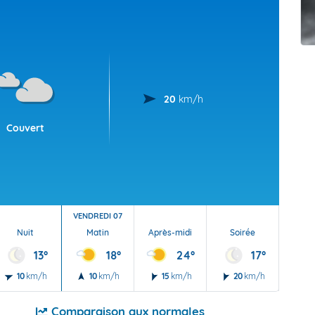
t Futuna
oid
20
km/h
Couvert
VENDREDI 07
Nuit
Matin
Après-midi
Soirée
Nu
13°
18°
24°
17°
10
km/h
10
km/h
15
km/h
20
km/h
5
Comparaison aux normales