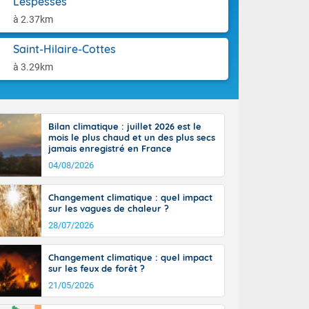
Lespesses
tes
aison.
 possible sur
à 2.37km
e, avec des
bourgeonnent
Saint-Hilaire-Cottes
rse sur le sud
à 3.29km
 sur la
d à nord-ouest
 entre 50 et
ur résiste sur
Bilan climatique : juillet 2026 est le
imales
mois le plus chaud et un des plus secs
Rhône-Alpes à
jamais enregistré en France
 terres et 20
04/08/2026
Changement climatique : quel impact
sur les vagues de chaleur ?
28/07/2026
ble du
Changement climatique : quel impact
es
sur les feux de forêt ?
u'à 50-60 km/h
21/05/2026
ilent les
ttoral l'après-