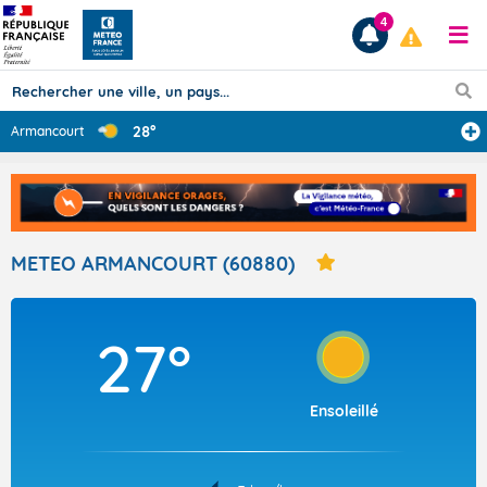
4
28°
Armancourt
Prévisions
TOUS LES RÉSULTATS
METEO ARMANCOURT (60880)
Articles
27°
Ensoleillé