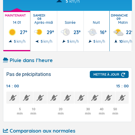
5
km/h
MAINTENANT
SAMEDI
DIMANCHE
08
09
14:01
Après-midi
Soirée
Nuit
Matin
27°
29°
23°
16°
22°
5
km/h
5
km/h
5
km/h
5
km/h
10
km/h
Pluie dans l'heure
Pas de précipitations
METTRE À JOUR
14 : 00
15 : 00
5
10
20
30
40
50
min
min
min
min
min
min
Comparaison aux normales