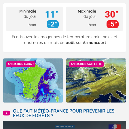
Minimale
Maximale
11°
30°
du jour
du jour
2°
5°
Ecart
Ecart
Écarts avec les moyennes de températures minimales et
maximales du mois de
août
sur
Armancourt
ANIMATION RADAR
ANIMATION SATELLITE
QUE FAIT MÉTÉO-FRANCE POUR PRÉVENIR LES
FEUX DE FORÊTS ?