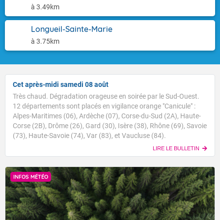
à 3.49km
Longueil-Sainte-Marie
à 3.75km
Cet après-midi samedi 08 août
Très chaud. Dégradation orageuse en soirée par le Sud-Ouest.
12 départements sont placés en vigilance orange "Canicule" :
Alpes-Maritimes (06), Ardèche (07), Corse-du-Sud (2A), Haute-
Corse (2B), Drôme (26), Gard (30), Isère (38), Rhône (69), Savoie
(73), Haute-Savoie (74), Var (83), et Vaucluse (84).
LIRE LE BULLETIN
INFOS MÉTÉO