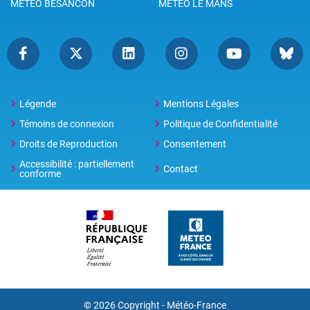
METEO BESANCON
METEO LE MANS
Légende
Mentions Légales
Témoins de connexion
Politique de Confidentialité
Droits de Reproduction
Consentement
Accessibilité : partiellement
Contact
conforme
© 2026 Copyright -
Météo-France