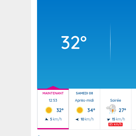
Wallis e
Grand fr
32°
MAINTENANT
SAMEDI 08
12:53
Après-midi
Soirée
32°
34°
27°
5
km/h
10
km/h
15
km/h
85 km/h