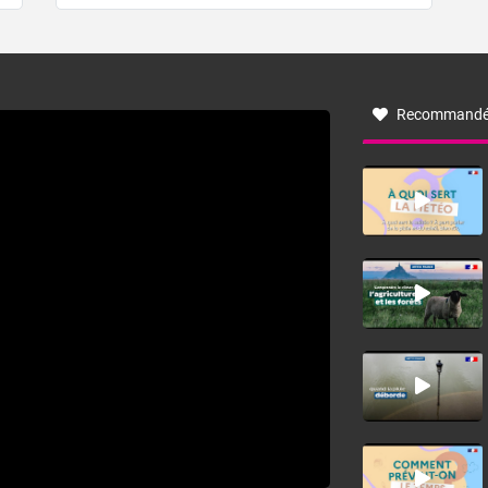
de forêt. Mais qu'est-ce que la tramontane ? Quelles sont
ses caractéristiques ? La tramontane est un vent
turbulent soufflant de secteur nord-ouest à nord, ou ouest
à nord-ouest, dans un secteur qui part du Roussillon à la
vallée de l’Aude et à l’ouest de l’Hérault. L’étymologie de
ce vent vient du latin trasmontanus, signifiant au-delà des
monts, en allusion aux régions montagneuses d’où
Recommandé
provient ce vent.