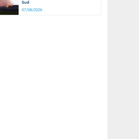
Sud
07/08/2026
it
20°
km/h