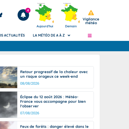
4
Vigilance
météo
Aujourd'hui
Demain
OS ACTUALITÉS
LA MÉTÉO DE A À Z
Articles
ngers
Retour progressif de la chaleur avec
Phénomènes dangereux de J+2 à J+7
un risque orageux ce week-end
civile
Avertissement pluies intenses à l'échelle
08/08/2026
des communes (Apic)
és
Bulletins Marine
Éclipse du 12 août 2026 : Météo-
France vous accompagne pour bien
ateur de
Bulletins d'estimation du risque
l'observer
d'avalanche
07/08/2026
-pompier
Météo des forêts
Vigicrues
Feux de forêts : danger élevé dans le