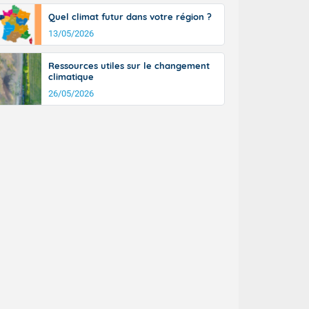
tinée, un peu
Quel climat futur dans votre région ?
ud du pays en
13/05/2026
tique. Des
ers le Jura et
ancs de
Ressources utiles sur le changement
t lumineux et
climatique
nise sur le
26/05/2026
ipitations en
km/h. Côté
mprises entre
 17 en Anjou.
açade
des pointes