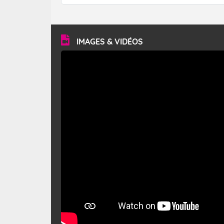
forêt. Mais qu'est-ce que le mistral ? Quelles sont ses
caractéristiques ? Le mistral est un vent régional,
turbulent et généralement sec, pouvant souffler à une
vitesse moyenne de 50 km/h et atteindre 80 à 100 km/h
en rafales, parfois davantage. Il parcourt la basse vallée
du Rhône et la Provence et envahit le littoral
IMAGES & VIDÉOS
méditerranéen à partir de la Camargue.