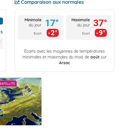
Comparaison aux normales
Minimale
Maximale
17°
37°
du jour
du jour
2°
9°
55
Ecart
Ecart
Écarts avec les moyennes de températures
minimales et maximales du mois de
août
sur
Arsac
SATELLITE