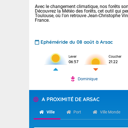
Avec le changement climatique, nos forêts sont
Découvrez la Météo des forêts, cet outil qui pe
Toulouse, où l'on retrouve Jean-Christophe Vi
France.
Ephéméride du 08 août à Arsac
Voici les tem
Lever
Coucher
: 22/28 Paris
06:57
21:22
Clermont-Fd :
Limoges : 24/
Lille : 22/29
Dominique
TENDANCE P
Cet après-mi
Pour la sema
Très chaud
A PROXIMITÉ DE ARSAC
départemen
Au niveau du 
températures 
Maritimes 
Ville
Port
Ville Monde
(26), Gard 
Tendance des
(83), et Vau
2026 :