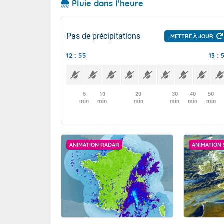
Pluie dans l'heure
Pas de précipitations
METTRE À JOUR
12 : 55
13 : 
5
10
20
30
40
50
min
min
min
min
min
min
ANIMATION RADAR
ANIMATION 