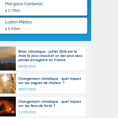
st du pays en
aison.
Margaux-Cantenac
que sur la
à 5.79km
, la chaine
 par
Ludon-Médoc
ure nuageuse
n seconde
à 6.85km
e Midi-
u-Charentes.
 90 km/h. Les
 30 degrés
Bilan climatique : juillet 2026 est le
e, avec 34 à
mois le plus chaud et un des plus secs
s, et 39 à 40
jamais enregistré en France
04/08/2026
Changement climatique : quel impact
sur les vagues de chaleur ?
28/07/2026
e-Aquitaine,
'Île-de-
Changement climatique : quel impact
isolés
sur les feux de forêt ?
maritimes sont
21/05/2026
 ondées sont