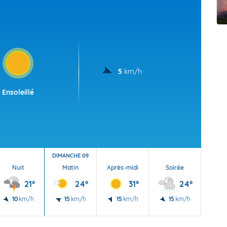
t Futuna
oid
5
km/h
Ensoleillé
DIMANCHE 09
Nuit
Matin
Après-midi
Soirée
Nu
21°
24°
31°
24°
10
km/h
15
km/h
15
km/h
15
km/h
5