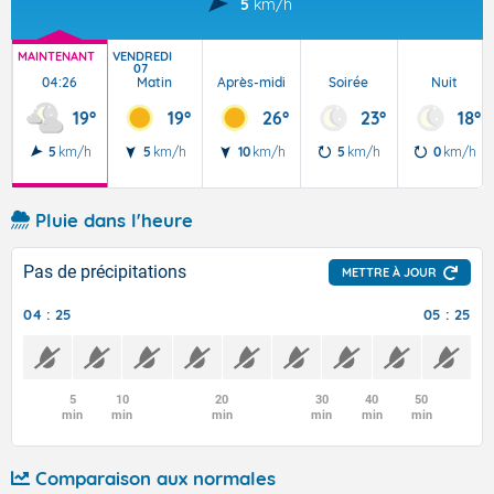
5
km/h
MAINTENANT
VENDREDI
07
04:26
Matin
Après-midi
Soirée
Nuit
19°
19°
26°
23°
18°
5
km/h
5
km/h
10
km/h
5
km/h
0
km/h
Pluie dans l'heure
Pas de précipitations
METTRE À JOUR
04 : 25
05 : 25
5
10
20
30
40
50
min
min
min
min
min
min
Comparaison aux normales