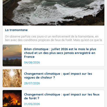
La tramontane
On observe parfois ces jours-ci un renforcement de la tramontane, en
lien avec des conditions propices de feux de forêt. Mais qu'est-ce que la
tramontane ? Quelles sont ses caractéristiques ? La tramontane est un
vent turbulent soufflant de secteur nord-ouest à nord, ou ouest à nord-
Bilan climatique : juillet 2026 est le mois le plus
ouest, dans un secteur qui part du Roussillon à la vallée de l’Aude et à
chaud et un des plus secs jamais enregistré en
l’ouest de l’Hérault. L’étymologie de ce vent vient du latin trasmontanus,
France
signifiant au-delà des monts, en allusion aux régions montagneuses
d’où provient ce vent.
04/08/2026
Changement climatique : quel impact sur les
vagues de chaleur ?
28/07/2026
Changement climatique : quel impact sur les feux
de forêt ?
21/05/2026