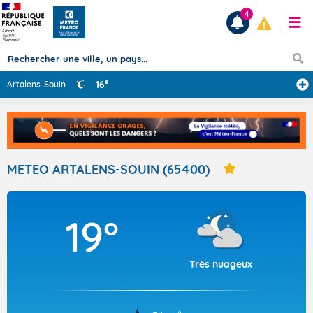
4
16°
Artalens-Souin
Prévisions
TOUS LES RÉSULTATS
METEO ARTALENS-SOUIN (65400)
Articles
19°
Très nuageux