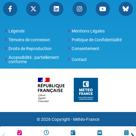
Légende
Mentions Légales
Témoins de connexion
Politique de Confidentialité
Droits de Reproduction
Consentement
Accessibilité : partiellement
Contact
conforme
© 2026 Copyright -
Météo-France