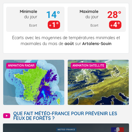
Minimale
Maximale
14°
28°
du jour
du jour
1°
4°
Ecart
Ecart
Écarts avec les moyennes de températures minimales et
maximales du mois de
août
sur
Artalens-Souin
ANIMATION RADAR
ANIMATION SATELLITE
QUE FAIT MÉTÉO-FRANCE POUR PRÉVENIR LES
FEUX DE FORÊTS ?