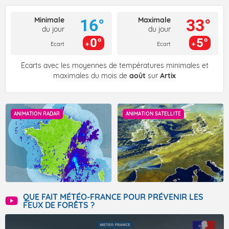
Minimale
Maximale
16°
33°
du jour
du jour
0°
5°
Ecart
Ecart
Écarts avec les moyennes de températures minimales et
maximales du mois de
août
sur
Artix
ANIMATION RADAR
ANIMATION SATELLITE
QUE FAIT MÉTÉO-FRANCE POUR PRÉVENIR LES
FEUX DE FORÊTS ?