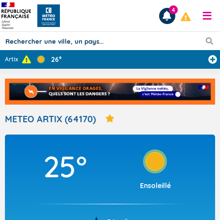
4
26°
Artix
Prévisions
TOUS LES RÉSULTATS
METEO ARTIX (64170)
Articles
25°
Ensoleillé