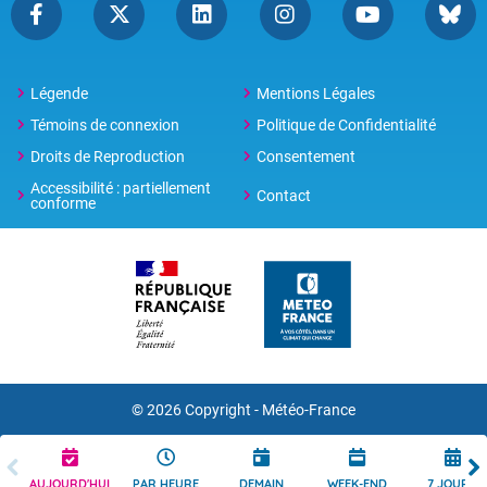
Légende
Mentions Légales
Témoins de connexion
Politique de Confidentialité
Droits de Reproduction
Consentement
Accessibilité : partiellement
Contact
conforme
© 2026 Copyright -
Météo-France
AUJOURD'HUI
PAR HEURE
DEMAIN
WEEK-END
7 JOURS