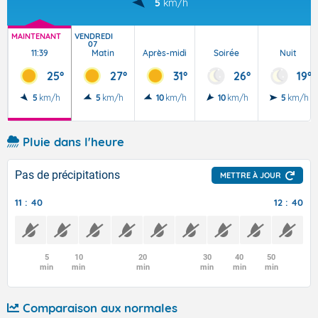
5
km/h
MAINTENANT
VENDREDI
07
11:39
Matin
Après-midi
Soirée
Nuit
25°
27°
31°
26°
19°
5
km/h
5
km/h
10
km/h
10
km/h
5
km/h
Pluie dans l'heure
Pas de précipitations
METTRE À JOUR
11 : 40
12 : 40
5
10
20
30
40
50
min
min
min
min
min
min
Comparaison aux normales