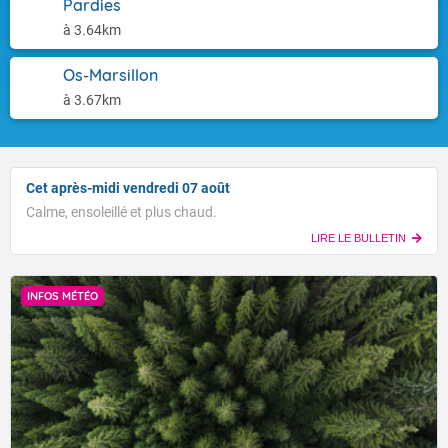
Pardies
à 3.64km
Os-Marsillon
à 3.67km
Cet après-midi vendredi 07 août
Calme, ensoleillé et plus chaud.
LIRE LE BULLETIN
INFOS MÉTÉO