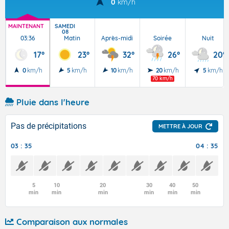
0
km/h
MAINTENANT
SAMEDI
08
03:36
Matin
Après-midi
Soirée
Nuit
17°
23°
32°
26°
20°
0
km/h
5
km/h
10
km/h
20
km/h
5
km/h
70 km/h
Pluie dans l'heure
Pas de précipitations
METTRE À JOUR
03 : 35
04 : 35
5
10
20
30
40
50
min
min
min
min
min
min
Comparaison aux normales