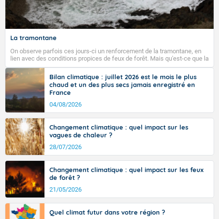
La tramontane
On observe parfois ces jours-ci un renforcement de la tramontane, en
lien avec des conditions propices de feux de forêt. Mais qu'est-ce que la
tramontane ? Quelles sont ses caractéristiques ? La tramontane est un
vent turbulent soufflant de secteur nord-ouest à nord, ou ouest à nord-
Bilan climatique : juillet 2026 est le mois le plus
ouest, dans un secteur qui part du Roussillon à la vallée de l’Aude et à
chaud et un des plus secs jamais enregistré en
l’ouest de l’Hérault. L’étymologie de ce vent vient du latin trasmontanus,
France
signifiant au-delà des monts, en allusion aux régions montagneuses
d’où provient ce vent.
04/08/2026
Changement climatique : quel impact sur les
vagues de chaleur ?
28/07/2026
Changement climatique : quel impact sur les feux
de forêt ?
21/05/2026
Quel climat futur dans votre région ?