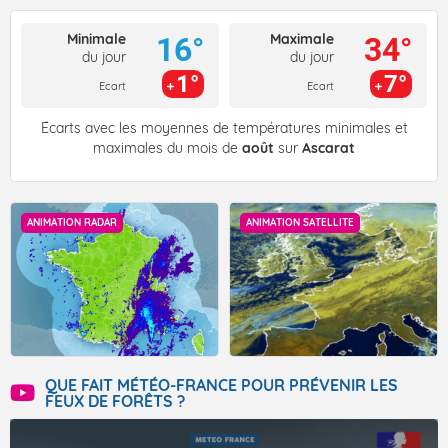
Minimale
Maximale
16°
34°
du jour
du jour
1°
7°
Ecart
Ecart
Écarts avec les moyennes de températures minimales et
maximales du mois de
août
sur
Ascarat
ANIMATION RADAR
ANIMATION SATELLITE
QUE FAIT MÉTÉO-FRANCE POUR PRÉVENIR LES
FEUX DE FORÊTS ?