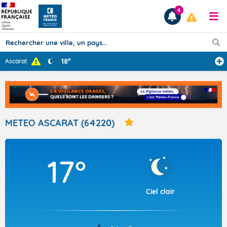
4
18°
Ascarat
Prévisions
TOUS LES RÉSULTATS
METEO ASCARAT (64220)
Articles
17°
Ciel clair