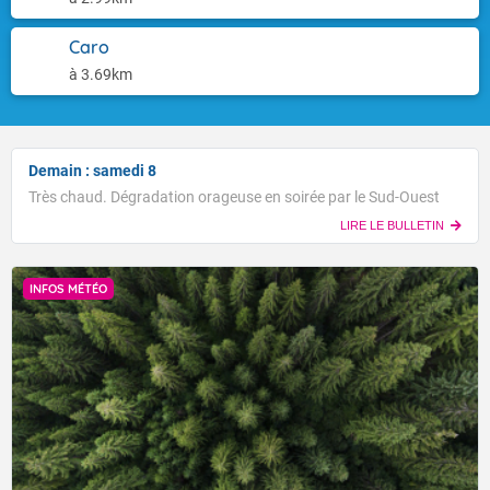
Caro
à 3.69km
Demain : samedi 8
Très chaud. Dégradation orageuse en soirée par le Sud-Ouest
LIRE LE BULLETIN
INFOS MÉTÉO