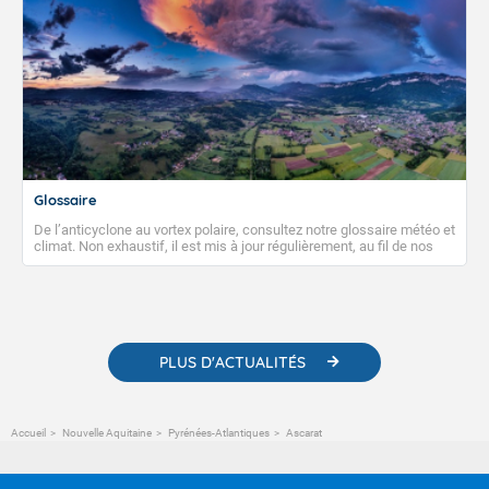
Glossaire
De l’anticyclone au vortex polaire, consultez notre glossaire météo et
climat. Non exhaustif, il est mis à jour régulièrement, au fil de nos
publications. Vous y trouverez également des liens utiles vers nos
contenus pédagogiques concernant les phénomènes
météorologiques et des informations scientifiques sur le
changement climatique.
PLUS D'ACTUALITÉS
Accueil
Nouvelle Aquitaine
Pyrénées-Atlantiques
Ascarat