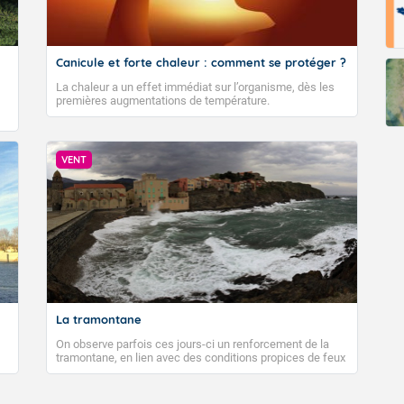
Canicule et forte chaleur : comment se protéger ?
La chaleur a un effet immédiat sur l’organisme, dès les
premières augmentations de température.
VENT
La tramontane
On observe parfois ces jours-ci un renforcement de la
tramontane, en lien avec des conditions propices de feux
de forêt. Mais qu'est-ce que la tramontane ? Quelles sont
ses caractéristiques ? La tramontane est un vent
turbulent soufflant de secteur nord-ouest à nord, ou ouest