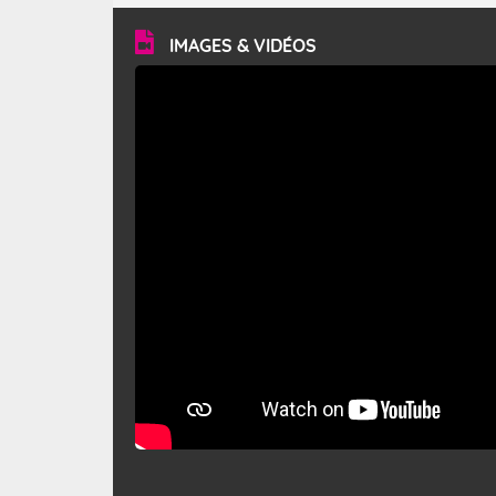
vitesse moyenne de 50 km/h et atteindre 80 à 100 km/h
en rafales, parfois davantage. Il parcourt la basse vallée
du Rhône et la Provence et envahit le littoral
IMAGES & VIDÉOS
méditerranéen à partir de la Camargue.