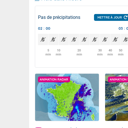
Pas de précipitations
METTRE À JOUR
02 : 00
03 : 
5
10
20
30
40
50
min
min
min
min
min
min
ANIMATION RADAR
ANIMATION 