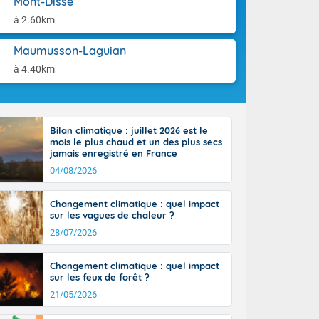
Mont-Disse
aison.
n ensoleillée,
à 2.60km
 nuages
sionner une
Maumusson-Laguian
lpes
iques, le vent
à 4.40km
et tramontane
. Les
. Il fait 12 à
uages, elles
Bilan climatique : juillet 2026 est le
terranéen et
mois le plus chaud et un des plus secs
ste sur le
jamais enregistré en France
ales
04/08/2026
Rhône-Alpes à
 terres et 20
Changement climatique : quel impact
sur les vagues de chaleur ?
28/07/2026
Changement climatique : quel impact
sur les feux de forêt ?
21/05/2026