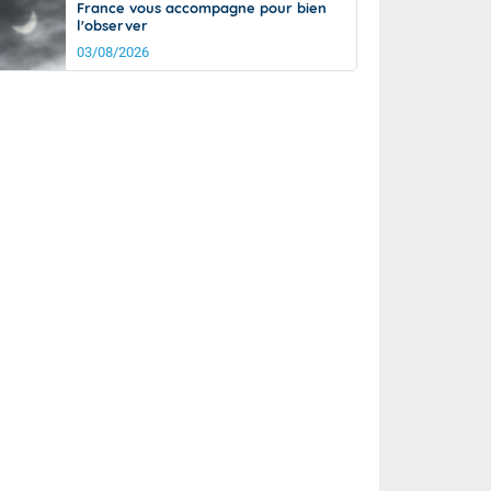
France vous accompagne pour bien
l'observer
03/08/2026
rée
Nuit
27°
22°
km/h
5
km/h