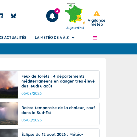
4
Vigilance
météo
Aujourd'hui
OS ACTUALITÉS
LA MÉTÉO DE A À Z
Articles
ngers
Feux de forêts : 4 départements
Phénomènes dangereux de J+2 à J+7
méditerranéens en danger très élevé
civile
dès jeudi 6 août
Avertissement pluies intenses à l'échelle
des communes (Apic)
05/08/2026
és
Bulletins Marine
Baisse temporaire de la chaleur, sauf
ateur de
Bulletins d'estimation du risque
dans le Sud-Est
d'avalanche
05/08/2026
-pompier
Météo des forêts
Vigicrues
Éclipse du 12 août 2026 : Météo-