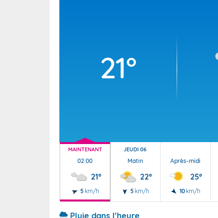
Wallis e
Grand fr
21°
MAINTENANT
JEUDI 06
02:00
Matin
Après-midi
21°
22°
25°
5
km/h
5
km/h
10
km/h
Pluie dans l'heure