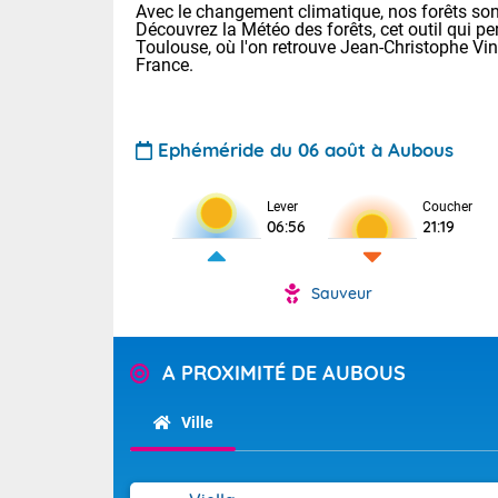
Avec le changement climatique, nos forêts sont
Découvrez la Météo des forêts, cet outil qui pe
Toulouse, où l'on retrouve Jean-Christophe Vi
France.
Ephéméride du 06 août à Aubous
Voici les tem
Lever
Coucher
06:56
21:19
Lyon : 32 Bia
25 Nancy : 28
31 Lille : 24 
Sauveur
Demain : jeud
TENDANCE P
Risque ora
Pour la sema
A PROXIMITÉ DE AUBOUS
Vigilance ora
Cette semain
devrait rester
Ville
(2A), Haute-C
(84). Sur le 
Tendance des
de journée, l
2026 :
Sur les crête