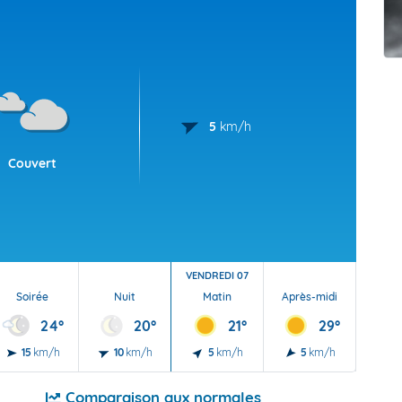
t Futuna
oid
5
km/h
Couvert
VENDREDI 07
Soirée
Nuit
Matin
Après-midi
Soi
24°
20°
21°
29°
15
km/h
10
km/h
5
km/h
5
km/h
10
Comparaison aux normales