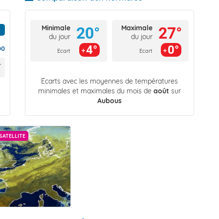
Minimale
Maximale
20°
27°
du jour
du jour
4°
0°
00
Ecart
Ecart
Écarts avec les moyennes de températures
minimales et maximales du mois de
août
sur
Aubous
SATELLITE