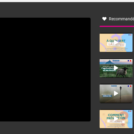
à nord-ouest, dans un secteur qui part du Roussillon à la
vallée de l’Aude et à l’ouest de l’Hérault. L’étymologie de
ce vent vient du latin trasmontanus, signifiant au-delà des
monts, en allusion aux régions montagneuses d’où
Recommandé
provient ce vent.