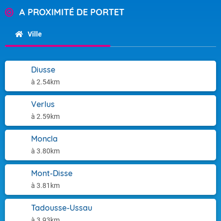
A PROXIMITÉ DE PORTET
Ville
Diusse
à 2.54km
Verlus
à 2.59km
Moncla
à 3.80km
Mont-Disse
à 3.81km
Tadousse-Ussau
à 3.93km