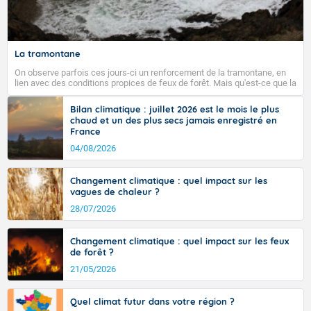
La tramontane
On observe parfois ces jours-ci un renforcement de la tramontane, en
lien avec des conditions propices de feux de forêt. Mais qu'est-ce que la
tramontane ? Quelles sont ses caractéristiques ? La tramontane est un
vent turbulent soufflant de secteur nord-ouest à nord, ou ouest à nord-
Bilan climatique : juillet 2026 est le mois le plus
ouest, dans un secteur qui part du Roussillon à la vallée de l’Aude et à
chaud et un des plus secs jamais enregistré en
l’ouest de l’Hérault. L’étymologie de ce vent vient du latin trasmontanus,
France
signifiant au-delà des monts, en allusion aux régions montagneuses
d’où provient ce vent.
04/08/2026
Changement climatique : quel impact sur les
vagues de chaleur ?
28/07/2026
Changement climatique : quel impact sur les feux
de forêt ?
21/05/2026
Quel climat futur dans votre région ?