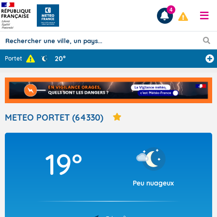
4
20°
Portet
Prévisions
TOUS LES RÉSULTATS
METEO PORTET (64330)
Articles
19°
Peu nuageux