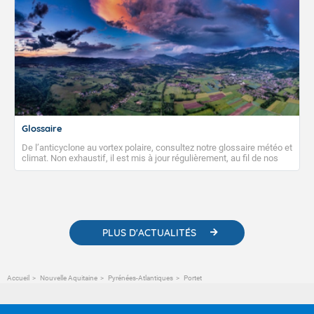
Glossaire
De l’anticyclone au vortex polaire, consultez notre glossaire météo et
climat. Non exhaustif, il est mis à jour régulièrement, au fil de nos
publications. Vous y trouverez également des liens utiles vers nos
contenus pédagogiques concernant les phénomènes
météorologiques et des informations scientifiques sur le
changement climatique.
PLUS D'ACTUALITÉS
Accueil
Nouvelle Aquitaine
Pyrénées-Atlantiques
Portet