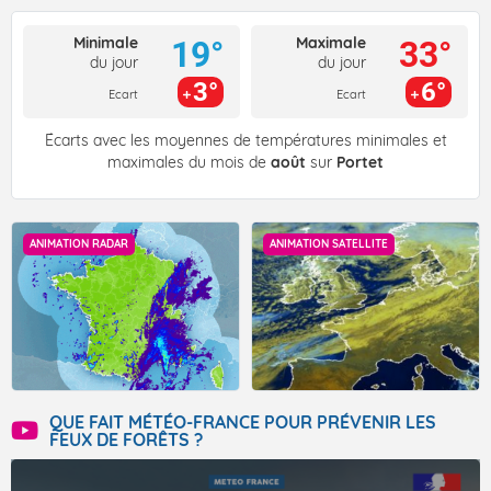
Minimale
Maximale
19°
33°
du jour
du jour
3°
6°
Ecart
Ecart
Écarts avec les moyennes de températures minimales et
maximales du mois de
août
sur
Portet
ANIMATION RADAR
ANIMATION SATELLITE
QUE FAIT MÉTÉO-FRANCE POUR PRÉVENIR LES
FEUX DE FORÊTS ?