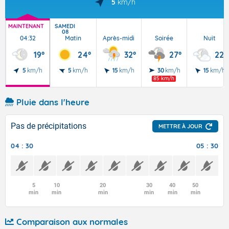
5
km/h
MAINTENANT
SAMEDI
08
04:32
Matin
Après-midi
Soirée
Nuit
19°
24°
32°
27°
22°
5
km/h
5
km/h
15
km/h
30
km/h
15
km/h
85 km/h
Pluie dans l'heure
Pas de précipitations
METTRE À JOUR
04 : 30
05 : 30
5
10
20
30
40
50
min
min
min
min
min
min
Comparaison aux normales