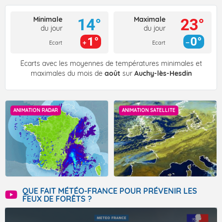
Minimale
Maximale
14°
23°
du jour
du jour
1°
0°
Ecart
Ecart
Écarts avec les moyennes de températures minimales et
maximales du mois de
août
sur
Auchy-lès-Hesdin
ANIMATION RADAR
ANIMATION SATELLITE
QUE FAIT MÉTÉO-FRANCE POUR PRÉVENIR LES
FEUX DE FORÊTS ?