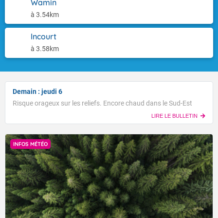
Wamin
à 3.54km
Incourt
à 3.58km
Demain : jeudi 6
Risque orageux sur les reliefs. Encore chaud dans le Sud-Est
LIRE LE BULLETIN
INFOS MÉTÉO