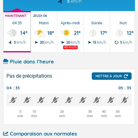
5
km/h
MAINTENANT
JEUDI 06
04:35
Matin
Après-midi
Soirée
Nuit
14°
18°
21°
17°
12°
5
km/h
20
km/h
20
km/h
15
km/h
5
km/h
40 km/h
Pluie dans l'heure
Pas de précipitations
METTRE À JOUR
04 : 35
05 : 35
5
10
20
30
40
50
min
min
min
min
min
min
Comparaison aux normales