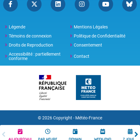
Légende
Mentions Légales
Témoins de connexion
Politique de Confidentialité
Droits de Reproduction
Consentement
Accessibilité : partiellement
Contact
conforme
© 2026 Copyright -
Météo-France
AUJOURD'HUI
PAR HEURE
DEMAIN
WEEK-END
7 JOURS