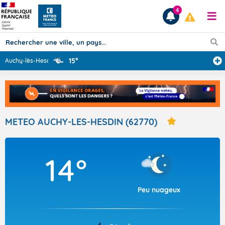
4
15°
Auchy-lès-Hesdi
...
Prévisions
TOUS LES RÉSULTATS
METEO AUCHY-LES-HESDIN (62770)
Articles
14°
Peu nuageux