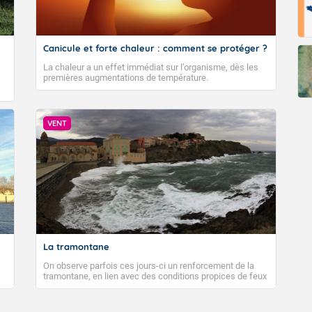
Canicule et forte chaleur : comment se protéger ?
La chaleur a un effet immédiat sur l’organisme, dès les
premières augmentations de température.
VENT
La tramontane
On observe parfois ces jours-ci un renforcement de la
tramontane, en lien avec des conditions propices de feux
de forêt. Mais qu'est-ce que la tramontane ? Quelles sont
ses caractéristiques ? La tramontane est un vent
turbulent soufflant de secteur nord-ouest à nord, ou ouest