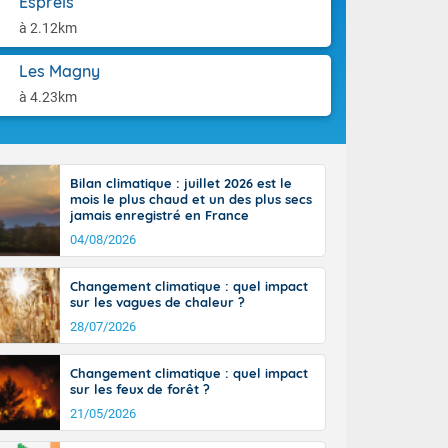
Esprels
ttoral l'après-
aison.
n général, 14
à 2.12km
r
sse, il fait
Les Magny
ouvent 30 à 35
à 4.23km
Bilan climatique : juillet 2026 est le
mois le plus chaud et un des plus secs
jamais enregistré en France
04/08/2026
Changement climatique : quel impact
sur les vagues de chaleur ?
28/07/2026
Changement climatique : quel impact
sur les feux de forêt ?
21/05/2026