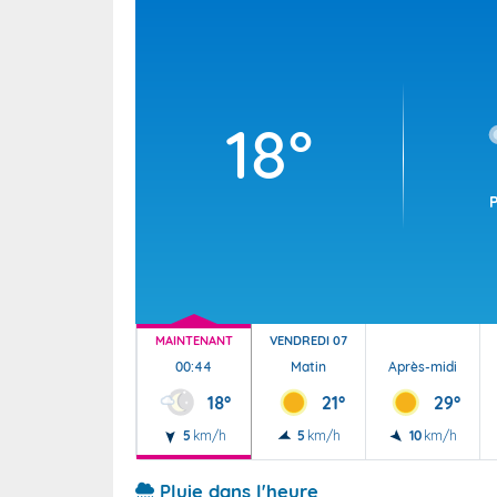
Wallis e
Grand fr
18°
MAINTENANT
VENDREDI 07
00:44
Matin
Après-midi
18°
21°
29°
5
km/h
5
km/h
10
km/h
Pluie dans l'heure