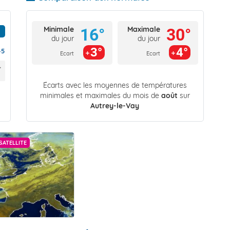
Minimale
Maximale
16°
30°
du jour
du jour
3°
4°
45
Ecart
Ecart
Écarts avec les moyennes de températures
minimales et maximales du mois de
août
sur
Autrey-le-Vay
SATELLITE