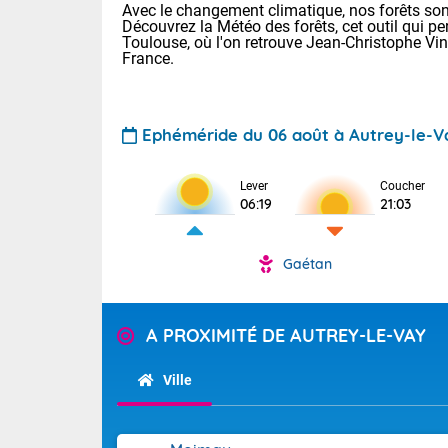
Avec le changement climatique, nos forêts sont
Découvrez la Météo des forêts, cet outil qui pe
Toulouse, où l'on retrouve Jean-Christophe Vi
France.
Ephéméride du 06 août à Autrey-le-V
Lever
Coucher
Voici les tem
06:19
21:03
28 Lyon : 31 
: 27 Nancy : 
31 Lille : 26 
Gaétan
TENDANCE P
Demain : ven
Pour la sema
A PROXIMITÉ DE AUTREY-LE-VAY
Calme, enso
Cette semain
La journée s'
temps devrait 
Ville
territoire. O
Tendance des
pyrénéennes, l
2026 :
alors que la 