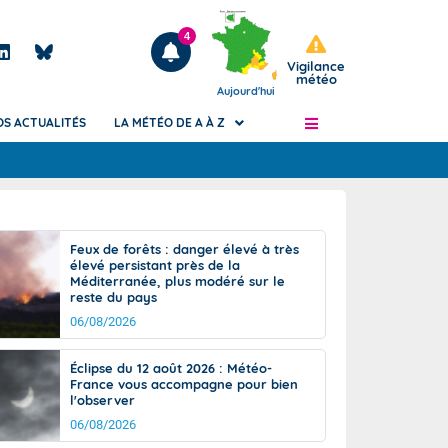
4
Vigilance
météo
Aujourd'hui
OS ACTUALITÉS
LA MÉTÉO DE A À Z
Articles
ngers
Feux de forêts : danger élevé à très
Phénomènes dangereux de J+2 à J+7
élevé persistant près de la
civile
Méditerranée, plus modéré sur le
Avertissement pluies intenses à l'échelle
reste du pays
des communes (Apic)
és
06/08/2026
Bulletins Marine
ateur de
Bulletins d'estimation du risque
Éclipse du 12 août 2026 : Météo-
d'avalanche
France vous accompagne pour bien
-pompier
l'observer
Météo des forêts
06/08/2026
Vigicrues