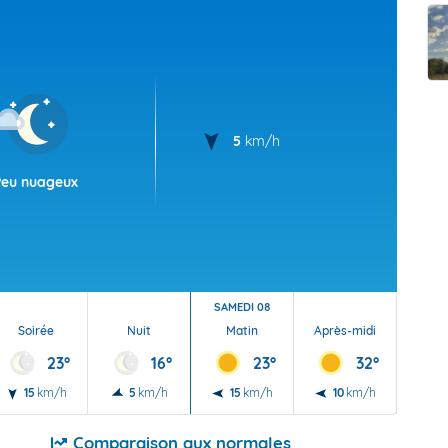
t Futuna
oid
5
km/h
Peu nuageux
SAMEDI 08
Soirée
Nuit
Matin
Après-midi
Soi
23°
16°
23°
32°
15
km/h
5
km/h
15
km/h
10
km/h
5
Comparaison aux normales