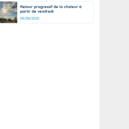
Retour progressif de la chaleur à
partir de vendredi
06/08/2026
rée
Nuit
25°
19°
km/h
5
km/h