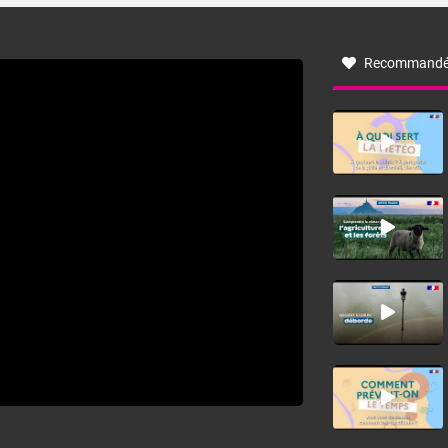
à nord-ouest, dans un secteur qui part du Roussillon à la
vallée de l’Aude et à l’ouest de l’Hérault. L’étymologie de
ce vent vient du latin trasmontanus, signifiant au-delà des
monts, en allusion aux régions montagneuses d’où
Recommandé
provient ce vent.