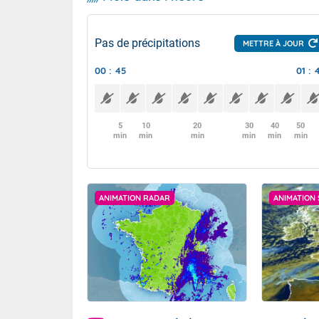
Pas de précipitations
METTRE À JOUR
00 : 45
01 : 
5
10
20
30
40
50
min
min
min
min
min
min
ANIMATION RADAR
ANIMATION 