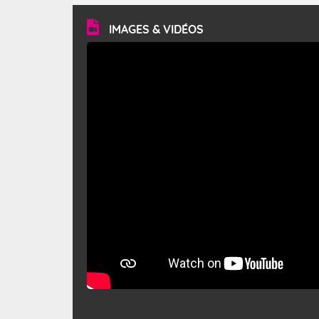
vitesse moyenne de 50 km/h et atteindre 80 à 100 km/h
en rafales, parfois davantage. Il parcourt la basse vallée
du Rhône et la Provence et envahit le littoral
IMAGES & VIDÉOS
méditerranéen à partir de la Camargue.