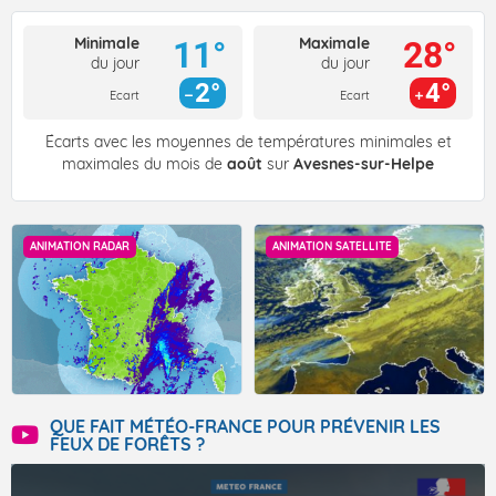
Minimale
Maximale
11°
28°
du jour
du jour
2°
4°
Ecart
Ecart
Écarts avec les moyennes de températures minimales et
maximales du mois de
août
sur
Avesnes-sur-Helpe
ANIMATION RADAR
ANIMATION SATELLITE
QUE FAIT MÉTÉO-FRANCE POUR PRÉVENIR LES
FEUX DE FORÊTS ?