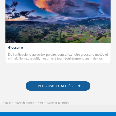
Glossaire
De l’anticyclone au vortex polaire, consultez notre glossaire météo et
climat. Non exhaustif, il est mis à jour régulièrement, au fil de nos
publications. Vous y trouverez également des liens utiles vers nos
contenus pédagogiques concernant les phénomènes
météorologiques et des informations scientifiques sur le
changement climatique.
PLUS D'ACTUALITÉS
Accueil
Hauts-de-France
Nord
Avesnes-sur-Helpe