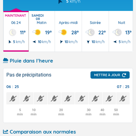
5
km/h
MAINTENANT
SAMEDI
08
06:24
Matin
Après-midi
Soirée
Nuit
11°
19°
28°
22°
13°
5
km/h
10
km/h
10
km/h
10
km/h
5
km/h
Pluie dans l'heure
Pas de précipitations
METTRE À JOUR
06 : 25
07 : 25
5
10
20
30
40
50
min
min
min
min
min
min
Comparaison aux normales