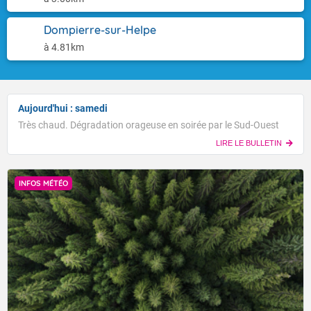
Dompierre-sur-Helpe
à 4.81km
Aujourd'hui : samedi
Très chaud. Dégradation orageuse en soirée par le Sud-Ouest
LIRE LE BULLETIN
INFOS MÉTÉO