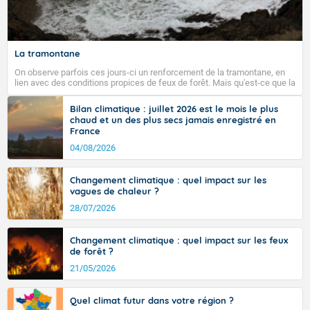
Fermer
La tramontane
On observe parfois ces jours-ci un renforcement de la tramontane, en
lien avec des conditions propices de feux de forêt. Mais qu'est-ce que la
tramontane ? Quelles sont ses caractéristiques ? La tramontane est un
vent turbulent soufflant de secteur nord-ouest à nord, ou ouest à nord-
Bilan climatique : juillet 2026 est le mois le plus
ouest, dans un secteur qui part du Roussillon à la vallée de l’Aude et à
chaud et un des plus secs jamais enregistré en
l’ouest de l’Hérault. L’étymologie de ce vent vient du latin trasmontanus,
France
signifiant au-delà des monts, en allusion aux régions montagneuses
d’où provient ce vent.
04/08/2026
Changement climatique : quel impact sur les
vagues de chaleur ?
28/07/2026
Changement climatique : quel impact sur les feux
de forêt ?
21/05/2026
Quel climat futur dans votre région ?