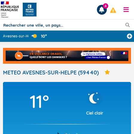
4
10°
Avesnes-sur-Hel
...
Prévisions
TOUS LES RÉSULTATS
METEO AVESNES-SUR-HELPE (59440)
Articles
11°
Ciel clair