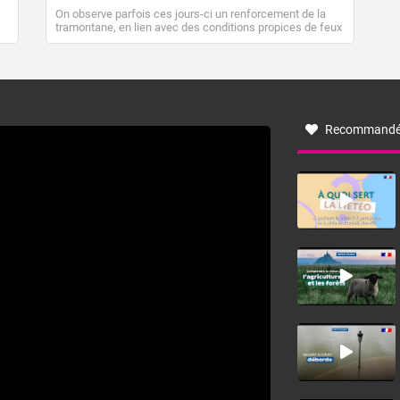
On observe parfois ces jours-ci un renforcement de la
tramontane, en lien avec des conditions propices de feux
de forêt. Mais qu'est-ce que la tramontane ? Quelles sont
ses caractéristiques ? La tramontane est un vent
turbulent soufflant de secteur nord-ouest à nord, ou ouest
à nord-ouest, dans un secteur qui part du Roussillon à la
vallée de l’Aude et à l’ouest de l’Hérault. L’étymologie de
ce vent vient du latin trasmontanus, signifiant au-delà des
monts, en allusion aux régions montagneuses d’où
Recommandé
provient ce vent.