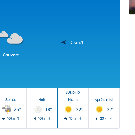
t Futuna
oid
5
km/h
Couvert
LUNDI 10
Soirée
Nuit
Matin
Après-midi
Soi
25°
18°
22°
27°
10
km/h
10
km/h
15
km/h
20
km/h
20
40 