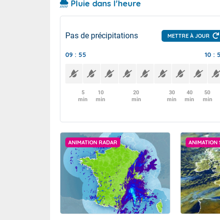
Pluie dans l'heure
Pas de précipitations
METTRE À JOUR
09 : 55
10 : 
5
10
20
30
40
50
min
min
min
min
min
min
ANIMATION RADAR
ANIMATION 