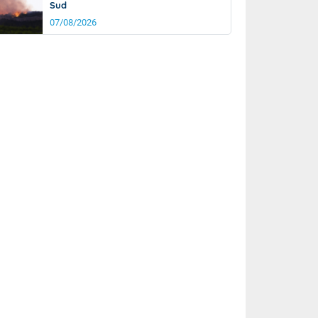
Sud
07/08/2026
rée
Nuit
20°
13°
km/h
15
km/h
km/h