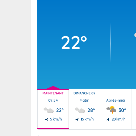
Wallis e
Grand fr
22°
MAINTENANT
DIMANCHE 09
09:54
Matin
Après-midi
22°
28°
30°
5
km/h
15
km/h
20
km/h