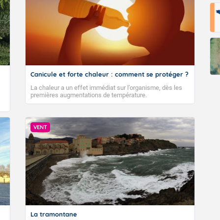
Fermer
Canicule et forte chaleur : comment se protéger ?
La chaleur a un effet immédiat sur l’organisme, dès les
premières augmentations de température.
VENT
La tramontane