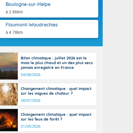
aison.
Boulogne-sur-Helpe
à 2.86km
e-Aquitaine,
 Loire, l'Île-
ieux se décale
Flaumont-Waudrechies
 circulent le
à 4.78km
installés aux
tendues sur
lus voilé sur
incipalement
Bilan climatique : juillet 2026 est le
 littoral
mois le plus chaud et un des plus secs
ral vers le
jamais enregistré en France
sinon le ciel
04/08/2026
e nouvelle
, donnant de
Changement climatique : quel impact
et
sur les vagues de chaleur ?
Côté
28/07/2026
mprises entre
 17 en Anjou.
açade
Changement climatique : quel impact
des pointes
sur les feux de forêt ?
21/05/2026