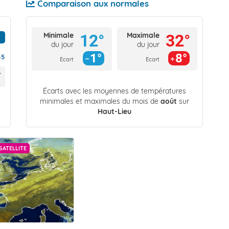
Comparaison aux normales
Minimale
Maximale
12°
32°
du jour
du jour
1°
8°
55
Ecart
Ecart
Écarts avec les moyennes de températures
minimales et maximales du mois de
août
sur
Haut-Lieu
SATELLITE