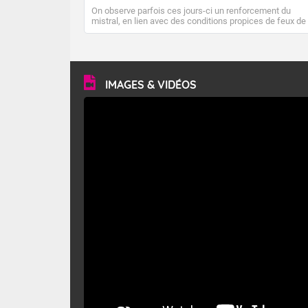
On observe parfois ces jours-ci un renforcement du
mistral, en lien avec des conditions propices de feux de
forêt. Mais qu'est-ce que le mistral ? Quelles sont ses
caractéristiques ? Le mistral est un vent régional,
turbulent et généralement sec, pouvant souffler à une
vitesse moyenne de 50 km/h et atteindre 80 à 100 km/h
en rafales, parfois davantage. Il parcourt la basse vallée
du Rhône et la Provence et envahit le littoral
IMAGES & VIDÉOS
méditerranéen à partir de la Camargue.