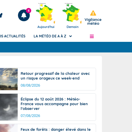
4
Vigilance
météo
Aujourd'hui
Demain
OS ACTUALITÉS
LA MÉTÉO DE A À Z
Articles
ngers
Retour progressif de la chaleur avec
Phénomènes dangereux de J+2 à J+7
un risque orageux ce week-end
civile
Avertissement pluies intenses à l'échelle
08/08/2026
des communes (Apic)
és
Bulletins Marine
Éclipse du 12 août 2026 : Météo-
France vous accompagne pour bien
ateur de
Bulletins d'estimation du risque
l'observer
d'avalanche
07/08/2026
-pompier
Météo des forêts
Vigicrues
Feux de forêts : danger élevé dans le