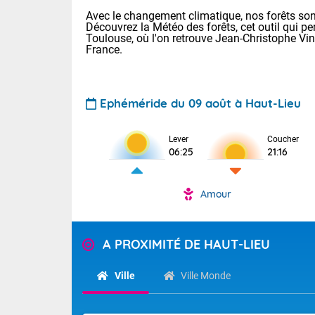
Avec le changement climatique, nos forêts sont
Découvrez la Météo des forêts, cet outil qui pe
Toulouse, où l'on retrouve Jean-Christophe Vi
France.
Ephéméride du 09 août à Haut-Lieu
Voici les tem
Lever
Coucher
: 12/27 Paris
06:25
21:16
Clermont-Fd :
Limoges : 21/
Lille : 16/34
Amour
TENDANCE P
Aujourd'hui 
Pour la sema
Temps orag
A PROXIMITÉ DE HAUT-LIEU
départemen
Les températu
sensible, auc
(47), Pyrén
Ville
Ville Monde
Garonne (82
Tendance des
Alpes-Marit
septembre 20
Drôme (26),