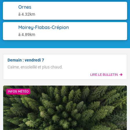
Ornes
à 4.32km
Moirey-Flabas-Crépion
à 4.89km
Demain : vendredi 7
Calme, ensoleillé et plus chaud.
LIRE LE BULLETIN
INFOS MÉTÉO