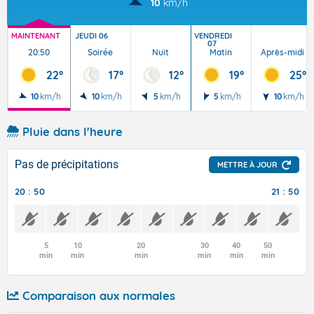
10
km/h
MAINTENANT
JEUDI 06
VENDREDI
07
20:50
Soirée
Nuit
Matin
Après-midi
22°
17°
12°
19°
25°
10
km/h
10
km/h
5
km/h
5
km/h
10
km/h
Pluie dans l'heure
Pas de précipitations
METTRE À JOUR
20 : 50
21 : 50
5
10
20
30
40
50
min
min
min
min
min
min
Comparaison aux normales