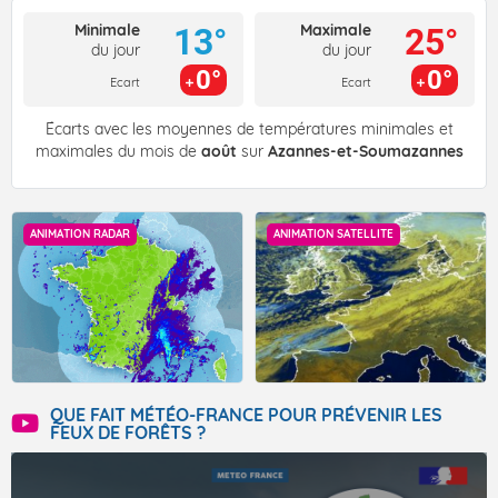
Minimale
Maximale
13°
25°
du jour
du jour
0°
0°
Ecart
Ecart
Écarts avec les moyennes de températures minimales et
maximales du mois de
août
sur
Azannes-et-Soumazannes
ANIMATION RADAR
ANIMATION SATELLITE
QUE FAIT MÉTÉO-FRANCE POUR PRÉVENIR LES
FEUX DE FORÊTS ?