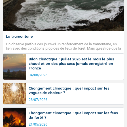
La tramontane
On observe parfois ces jours-ci un renforcement de la tramontane, en
lien avec des conditions propices de feux de forêt. Mais qu'est-ce que la
tramontane ? Quelles sont ses caractéristiques ? La tramontane est un
vent turbulent soufflant de secteur nord-ouest à nord, ou ouest à nord-
Bilan climatique : juillet 2026 est le mois le plus
ouest, dans un secteur qui part du Roussillon à la vallée de l’Aude et à
chaud et un des plus secs jamais enregistré en
l’ouest de l’Hérault. L’étymologie de ce vent vient du latin trasmontanus,
France
signifiant au-delà des monts, en allusion aux régions montagneuses
d’où provient ce vent.
04/08/2026
Changement climatique : quel impact sur les
vagues de chaleur ?
28/07/2026
Changement climatique : quel impact sur les feux
de forêt ?
21/05/2026