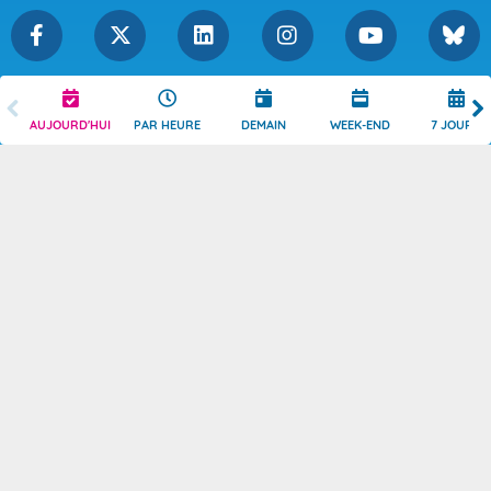
Légende
Mentions Légales
AUJOURD'HUI
PAR HEURE
DEMAIN
WEEK-END
7 JOURS
Témoins de connexion
Politique de Confidentialité
Droits de Reproduction
Consentement
Accessibilité : partiellement
Contact
conforme
© 2026 Copyright -
Météo-France