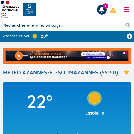
4
20°
Azannes-et-Soum
...
Prévisions
TOUS LES RÉSULTATS
METEO AZANNES-ET-SOUMAZANNES (55150)
Articles
22°
Ensoleillé