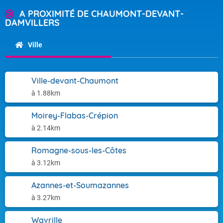
A PROXIMITÉ DE CHAUMONT-DEVANT-
DAMVILLERS
Ville
Ville-devant-Chaumont
à 1.88km
Moirey-Flabas-Crépion
à 2.14km
Romagne-sous-les-Côtes
à 3.12km
Azannes-et-Soumazannes
à 3.27km
Wavrille