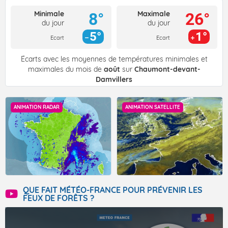
Minimale
Maximale
8°
26°
du jour
du jour
5°
1°
Ecart
Ecart
Écarts avec les moyennes de températures minimales et
maximales du mois de
août
sur
Chaumont-devant-
Damvillers
ANIMATION RADAR
ANIMATION SATELLITE
QUE FAIT MÉTÉO-FRANCE POUR PRÉVENIR LES
FEUX DE FORÊTS ?