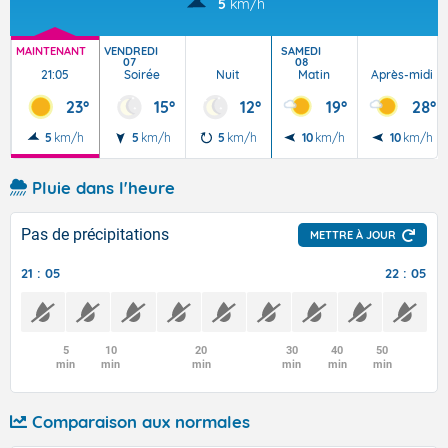
5
km/h
MAINTENANT
VENDREDI
SAMEDI
07
08
21:05
Soirée
Nuit
Matin
Après-midi
23°
15°
12°
19°
28°
5
km/h
5
km/h
5
km/h
10
km/h
10
km/h
Pluie dans l'heure
Pas de précipitations
METTRE À JOUR
21 : 05
22 : 05
5
10
20
30
40
50
min
min
min
min
min
min
Comparaison aux normales