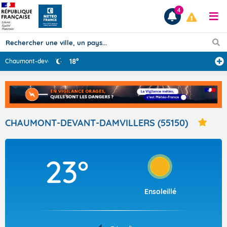
4
18°
Chaumont-devant
...
Prévisions
TOUS LES RÉSULTATS
CHAUMONT-DEVANT-DAMVILLERS (55150)
Articles
23°
Ensoleillé