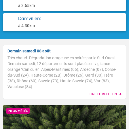
à 3.65km
Damvillers
à 4.30km
Demain samedi 08 août
Très chaud. Dégradation orageuse en soirée par le Sud-Ouest.
Demain samedi, 12 départements sont placés en vigilance
orange "Canicule" : Alpes-Maritimes (06), Ardèche (07), Corse-
du-Sud (2A), Haute-Corse (2B), Drôme (26), Gard (30), Isère
(38), Rhône (69), Savoie (73), Haute-Savoie (74), Var (83),
Vaucluse (84)
LIRE LE BULLETIN
INFOS MÉTÉO