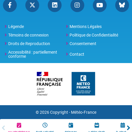
Légende
Mentions Légales
Témoins de connexion
Politique de Confidentialité
Droits de Reproduction
Consentement
Accessibilité : partiellement
Contact
conforme
© 2026 Copyright -
Météo-France