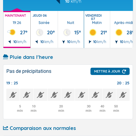
10
km/h
MAINTENANT
JEUDI 06
VENDREDI
07
19:26
Soirée
Nuit
Matin
Après-midi
27°
20°
15°
21°
28°
10
km/h
10
km/h
10
km/h
10
km/h
10
km/h
Pluie dans l'heure
Pas de précipitations
METTRE À JOUR
19 : 25
20 : 25
5
10
20
30
40
50
min
min
min
min
min
min
Comparaison aux normales