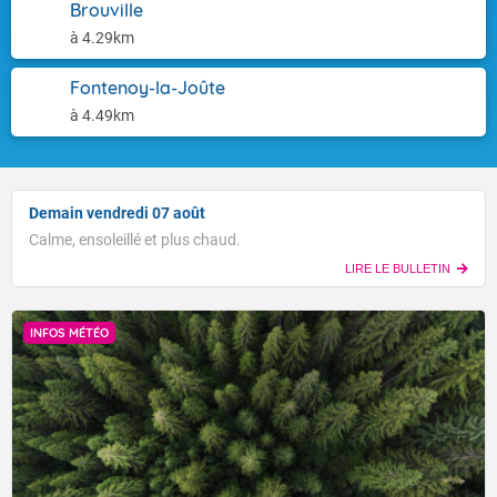
Brouville
à 4.29km
Fontenoy-la-Joûte
à 4.49km
Demain vendredi 07 août
Calme, ensoleillé et plus chaud.
LIRE LE BULLETIN
INFOS MÉTÉO