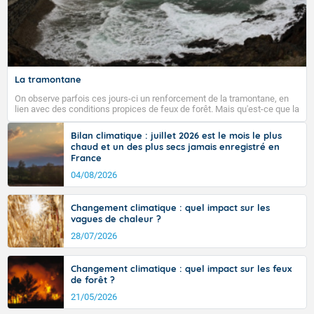
La tramontane
On observe parfois ces jours-ci un renforcement de la tramontane, en
lien avec des conditions propices de feux de forêt. Mais qu'est-ce que la
tramontane ? Quelles sont ses caractéristiques ? La tramontane est un
vent turbulent soufflant de secteur nord-ouest à nord, ou ouest à nord-
Bilan climatique : juillet 2026 est le mois le plus
ouest, dans un secteur qui part du Roussillon à la vallée de l’Aude et à
chaud et un des plus secs jamais enregistré en
l’ouest de l’Hérault. L’étymologie de ce vent vient du latin trasmontanus,
France
signifiant au-delà des monts, en allusion aux régions montagneuses
d’où provient ce vent.
04/08/2026
Changement climatique : quel impact sur les
vagues de chaleur ?
28/07/2026
Changement climatique : quel impact sur les feux
de forêt ?
21/05/2026