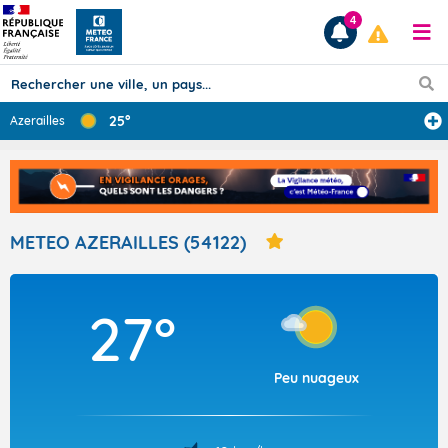
4
25°
Azerailles
Prévisions
TOUS LES RÉSULTATS
METEO AZERAILLES (54122)
Articles
27°
Peu nuageux