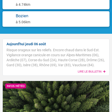
à 4.74km
Bazien
à 5.06km
Aujourd'hui jeudi 06 août
Risque orageux sur les reliefs. Encore chaud dans le Sud-Est.
Vigilance orange canicule en cours sur Alpes-Maritimes (06),
Ardèche (07), Corse-du-Sud (2A), Haute-Corse (2B), Drôme (26),
Gard (30), Isère (38), Rhône (69), Var (83), Vaucluse (84).
LIRE LE BULLETIN
INFOS MÉTÉO