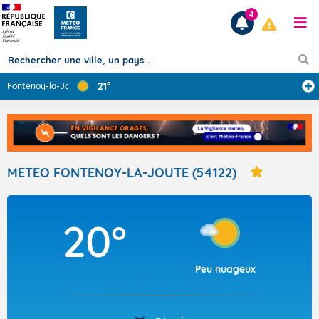
4
21°
Fontenoy-la-Joû
...
Prévisions
TOUS LES RÉSULTATS
METEO FONTENOY-LA-JOUTE (54122)
Articles
20°
Peu nuageux