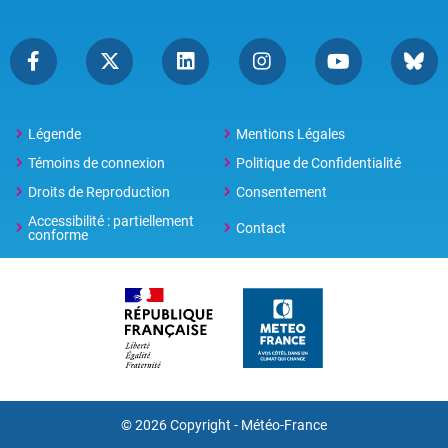
Légende
Mentions Légales
Témoins de connexion
Politique de Confidentialité
Droits de Reproduction
Consentement
Accessibilité : partiellement
Contact
conforme
© 2026 Copyright -
Météo-France