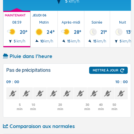
5
km/h
MAINTENANT
JEUDI 06
08:59
Matin
Après-midi
Soirée
Nuit
20°
24°
28°
21°
13°
5
km/h
10
km/h
15
km/h
15
km/h
5
km/h
Pluie dans l'heure
Pas de précipitations
METTRE À JOUR
09 : 00
10 : 00
5
10
20
30
40
50
min
min
min
min
min
min
Comparaison aux normales