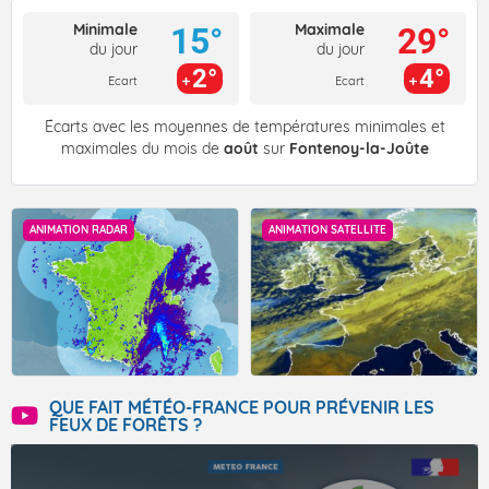
Minimale
Maximale
15°
29°
du jour
du jour
2°
4°
Ecart
Ecart
Écarts avec les moyennes de températures minimales et
maximales du mois de
août
sur
Fontenoy-la-Joûte
ANIMATION RADAR
ANIMATION SATELLITE
QUE FAIT MÉTÉO-FRANCE POUR PRÉVENIR LES
FEUX DE FORÊTS ?