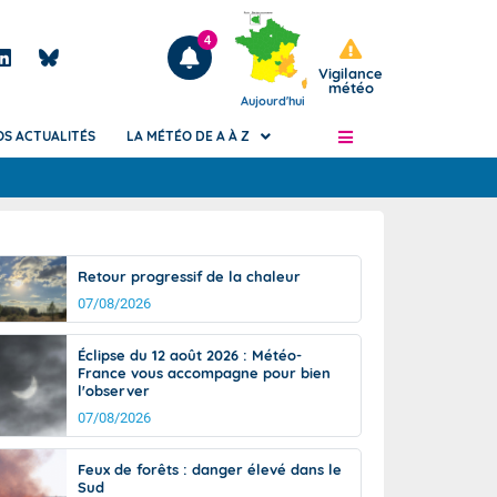
4
Vigilance
météo
Aujourd'hui
OS ACTUALITÉS
LA MÉTÉO DE A À Z
Articles
ngers
Retour progressif de la chaleur
Phénomènes dangereux de J+2 à J+7
07/08/2026
civile
Avertissement pluies intenses à l'échelle
des communes (Apic)
és
Éclipse du 12 août 2026 : Météo-
Bulletins Marine
France vous accompagne pour bien
l'observer
ateur de
Bulletins d'estimation du risque
d'avalanche
07/08/2026
-pompier
Météo des forêts
Feux de forêts : danger élevé dans le
Vigicrues
Sud