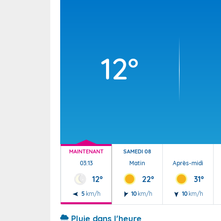
Wallis e
Grand fr
12°
MAINTENANT
SAMEDI 08
03:13
Matin
Après-midi
12°
22°
31°
5
km/h
10
km/h
10
km/h
Pluie dans l'heure