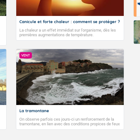
Canicule et forte chaleur : comment se protéger ?
La chaleur a un effet immédiat sur l’organisme, dès les
premières augmentations de température.
VENT
La tramontane
On observe parfois ces jours-ci un renforcement de la
tramontane, en lien avec des conditions propices de feux
de forêt. Mais qu'est-ce que la tramontane ? Quelles sont
ses caractéristiques ? La tramontane est un vent
turbulent soufflant de secteur nord-ouest à nord, ou ouest