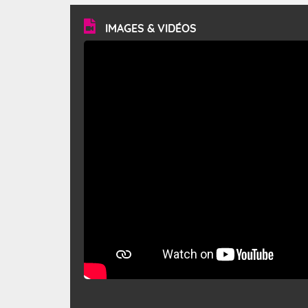
vitesse moyenne de 50 km/h et atteindre 80 à 100 km/h
en rafales, parfois davantage. Il parcourt la basse vallée
du Rhône et la Provence et envahit le littoral
IMAGES & VIDÉOS
méditerranéen à partir de la Camargue.