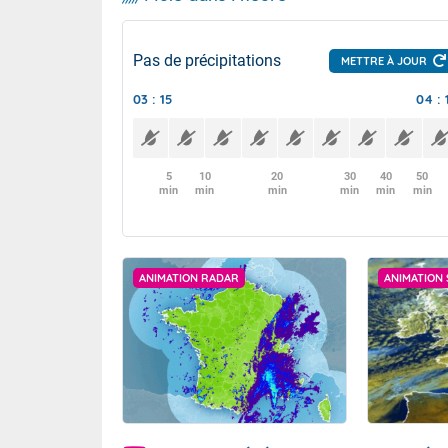
Pas de précipitations
METTRE À JOUR
03 : 15
04 : 
5
10
20
30
40
50
min
min
min
min
min
min
ANIMATION RADAR
ANIMATION 