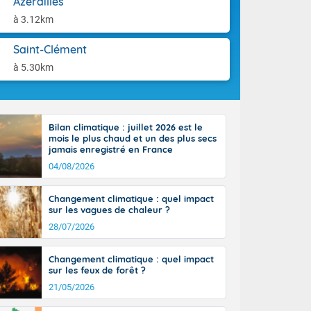
Azerailles
orages
aison.
ne, le Poitou-
à 3.12km
 de 8 à 13
re 26 sur le
Saint-Clément
 nouveau
à 5.30km
 dans le sud-
Bilan climatique : juillet 2026 est le
mois le plus chaud et un des plus secs
jamais enregistré en France
04/08/2026
Changement climatique : quel impact
sur les vagues de chaleur ?
28/07/2026
Changement climatique : quel impact
sur les feux de forêt ?
21/05/2026