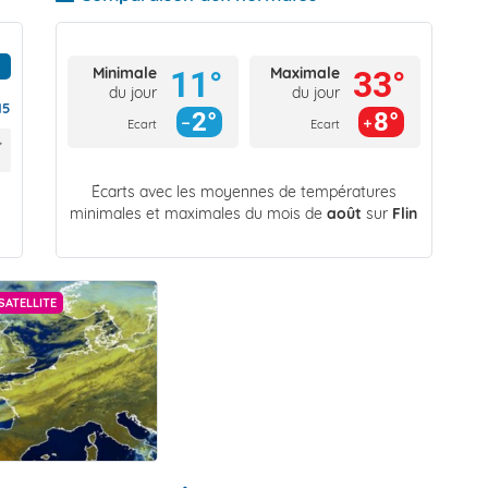
Minimale
Maximale
11°
33°
du jour
du jour
15
2°
8°
Ecart
Ecart
Écarts avec les moyennes de températures
minimales et maximales du mois de
août
sur
Flin
SATELLITE