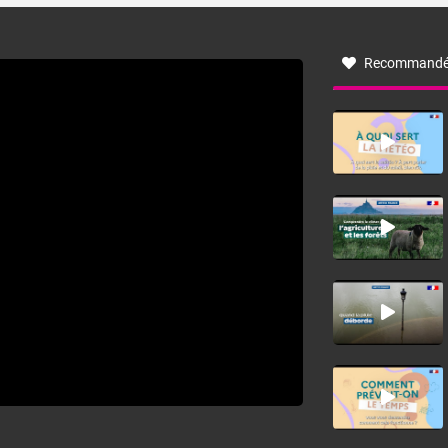
à nord-ouest, dans un secteur qui part du Roussillon à la
vallée de l’Aude et à l’ouest de l’Hérault. L’étymologie de
ce vent vient du latin trasmontanus, signifiant au-delà des
monts, en allusion aux régions montagneuses d’où
Recommandé
provient ce vent.