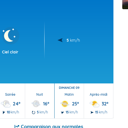
t Futuna
oid
5
km/h
Ciel clair
DIMANCHE 09
Soirée
Nuit
Matin
Après-midi
Soi
24°
16°
25°
32°
10
km/h
5
km/h
15
km/h
15
km/h
10
Comparaison aux normales