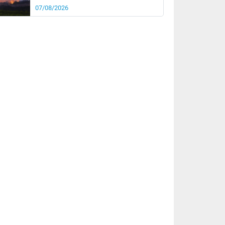
07/08/2026
rée
Nuit
25°
19°
km/h
10
km/h