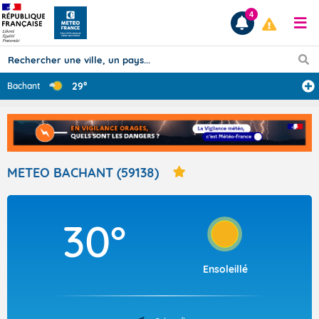
4
29°
Bachant
Prévisions
TOUS LES RÉSULTATS
METEO BACHANT (59138)
Articles
30°
Ensoleillé