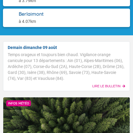
à 3.79km
Berlaimont
à 4.07km
Demain dimanche 09 août
Temps orageux et toujours bien chaud. Vigilance orange
canicule pour 13 départements : Ain (01), Alpes-Maritimes (06),
Ardèche (07), Corse-du-Sud (2A), Haute-Corse (2B), Drôme (26),
Gard (30), Isère (38), Rhône (69), Savoie (73), Haute-Savoie
(74), Var (83) et Vaucluse (84).
LIRE LE BULLETIN
INFOS MÉTÉO