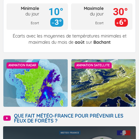
Minimale
Maximale
10°
30°
du jour
du jour
3°
6°
Ecart
Ecart
Écarts avec les moyennes de températures minimales et
maximales du mois de
août
sur
Bachant
ANIMATION RADAR
ANIMATION SATELLITE
QUE FAIT MÉTÉO-FRANCE POUR PRÉVENIR LES
FEUX DE FORÊTS ?