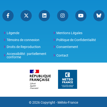
Légende
Mentions Légales
Témoins de connexion
Politique de Confidentialité
Droits de Reproduction
Consentement
Accessibilité : partiellement
Contact
conforme
© 2026 Copyright -
Météo-France