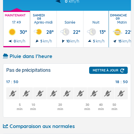
0
km/h
MAINTENANT
SAMEDI
DIMANCHE
08
09
17:49
Après-midi
Soirée
Nuit
Matin
30°
28°
22°
13°
22°
0
km/h
5
km/h
10
km/h
5
km/h
15
km/h
Pluie dans l'heure
Pas de précipitations
METTRE À JOUR
17 : 50
18 : 50
5
10
20
30
40
50
min
min
min
min
min
min
Comparaison aux normales