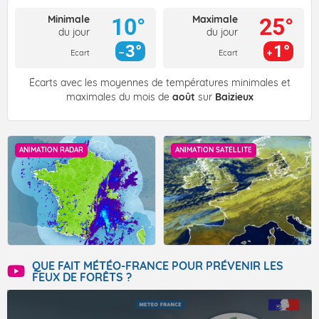
Minimale
Maximale
10°
25°
du jour
du jour
3°
1°
Ecart
Ecart
Écarts avec les moyennes de températures minimales et
maximales du mois de
août
sur
Baizieux
ANIMATION RADAR
ANIMATION SATELLITE
QUE FAIT MÉTÉO-FRANCE POUR PRÉVENIR LES
FEUX DE FORÊTS ?