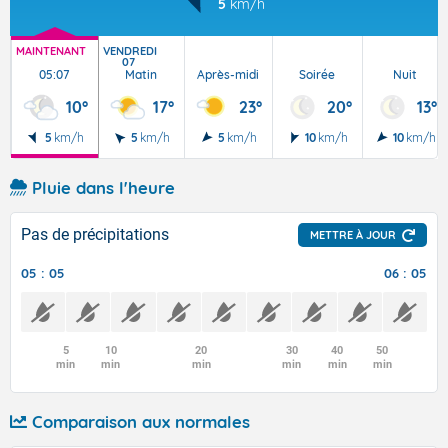
5
km/h
MAINTENANT
VENDREDI
07
05:07
Matin
Après-midi
Soirée
Nuit
10°
17°
23°
20°
13°
5
km/h
5
km/h
5
km/h
10
km/h
10
km/h
Pluie dans l'heure
Pas de précipitations
METTRE À JOUR
05 : 05
06 : 05
5
10
20
30
40
50
min
min
min
min
min
min
Comparaison aux normales