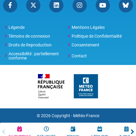
Légende
Mentions Légales
Témoins de connexion
Politique de Confidentialité
Droits de Reproduction
Consentement
Accessibilité : partiellement
Contact
conforme
© 2026 Copyright -
Météo-France