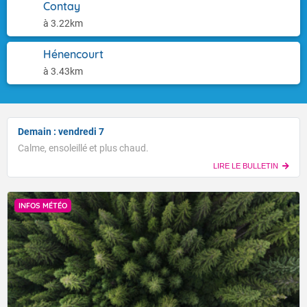
Contay
à 3.22km
Hénencourt
à 3.43km
Demain : vendredi 7
Calme, ensoleillé et plus chaud.
LIRE LE BULLETIN
INFOS MÉTÉO