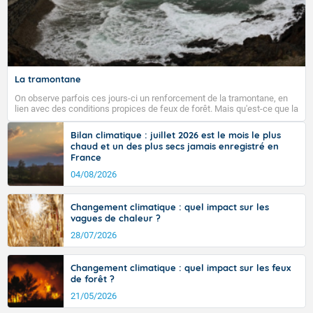
La tramontane
On observe parfois ces jours-ci un renforcement de la tramontane, en
lien avec des conditions propices de feux de forêt. Mais qu'est-ce que la
tramontane ? Quelles sont ses caractéristiques ? La tramontane est un
vent turbulent soufflant de secteur nord-ouest à nord, ou ouest à nord-
Bilan climatique : juillet 2026 est le mois le plus
ouest, dans un secteur qui part du Roussillon à la vallée de l’Aude et à
chaud et un des plus secs jamais enregistré en
l’ouest de l’Hérault. L’étymologie de ce vent vient du latin trasmontanus,
France
signifiant au-delà des monts, en allusion aux régions montagneuses
d’où provient ce vent.
04/08/2026
Changement climatique : quel impact sur les
vagues de chaleur ?
28/07/2026
Changement climatique : quel impact sur les feux
de forêt ?
21/05/2026