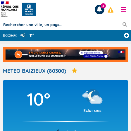
4
11°
Baizieux
Prévisions
TOUS LES RÉSULTATS
METEO BAIZIEUX (80300)
Articles
10°
Eclaircies