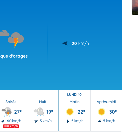
t Futuna
oid
20
km/h
sque d'orages
LUNDI 10
Soirée
Nuit
Matin
Après-midi
Soi
27°
19°
22°
30°
40
km/h
5
km/h
5
km/h
5
km/h
10
100 km/h