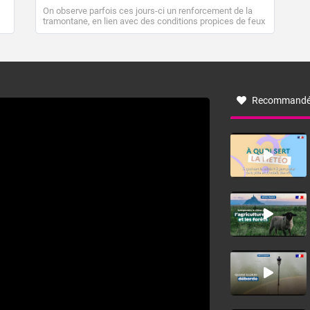
On observe parfois ces jours-ci un renforcement de la
tramontane, en lien avec des conditions propices de feux
de forêt. Mais qu'est-ce que la tramontane ? Quelles sont
ses caractéristiques ? La tramontane est un vent
turbulent soufflant de secteur nord-ouest à nord, ou ouest
à nord-ouest, dans un secteur qui part du Roussillon à la
vallée de l’Aude et à l’ouest de l’Hérault. L’étymologie de
ce vent vient du latin trasmontanus, signifiant au-delà des
monts, en allusion aux régions montagneuses d’où
Recommandé
provient ce vent.