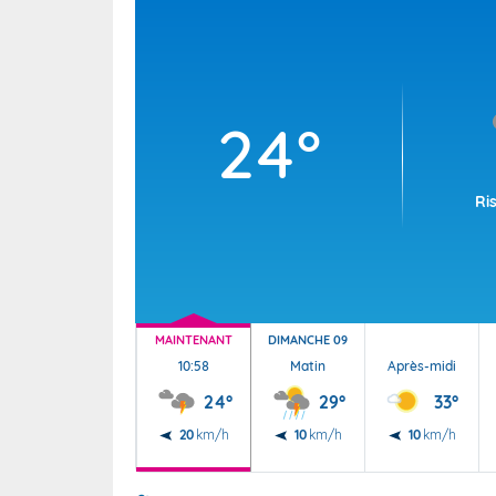
Wallis e
Grand fr
24°
Ri
MAINTENANT
DIMANCHE 09
10:58
Matin
Après-midi
24°
29°
33°
20
km/h
10
km/h
10
km/h