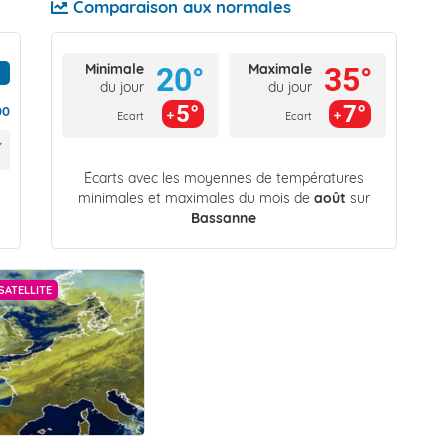
Comparaison aux normales
Minimale
Maximale
20°
35°
du jour
du jour
5°
7°
00
Ecart
Ecart
Écarts avec les moyennes de températures
minimales et maximales du mois de
août
sur
Bassanne
SATELLITE