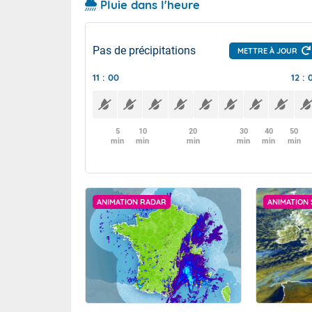
Pluie dans l'heure
Pas de précipitations
METTRE À JOUR
11 : 00
12 : 
5
10
20
30
40
50
min
min
min
min
min
min
ANIMATION RADAR
ANIMATION 