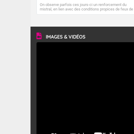
On observe parfois ces jours-ci un renforcement du
mistral, en lien avec des conditions propices de feux de
forêt. Mais qu'est-ce que le mistral ? Quelles sont ses
caractéristiques ? Le mistral est un vent régional,
turbulent et généralement sec, pouvant souffler à une
vitesse moyenne de 50 km/h et atteindre 80 à 100 km/h
en rafales, parfois davantage. Il parcourt la basse vallée
du Rhône et la Provence et envahit le littoral
IMAGES & VIDÉOS
méditerranéen à partir de la Camargue.