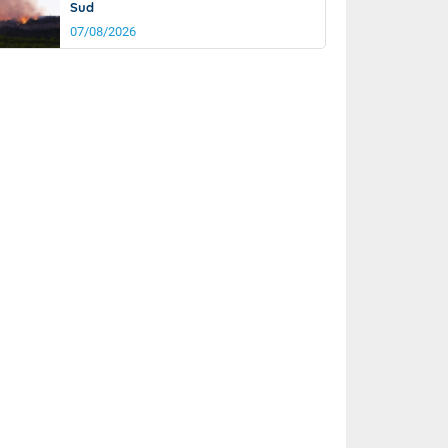
Sud
07/08/2026
rée
Nuit
26°
20°
km/h
5
km/h