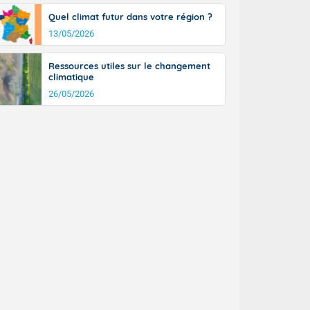
a Picardie aux
Quel climat futur dans votre région ?
 nouveaux
également du
13/05/2026
rénées
dées peuvent
Ressources utiles sur le changement
eur nord-
climatique
, les rafales
26/05/2026
t
la Grande
e et sur le
n basse vallée