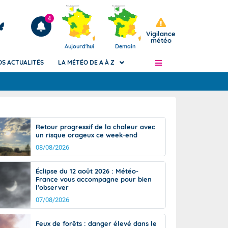
4
Vigilance
météo
Aujourd'hui
Demain
OS ACTUALITÉS
LA MÉTÉO DE A À Z
Articles
ngers
Retour progressif de la chaleur avec
Phénomènes dangereux de J+2 à J+7
un risque orageux ce week-end
civile
Avertissement pluies intenses à l'échelle
08/08/2026
des communes (Apic)
és
Bulletins Marine
Éclipse du 12 août 2026 : Météo-
France vous accompagne pour bien
ateur de
Bulletins d'estimation du risque
l'observer
d'avalanche
07/08/2026
-pompier
Météo des forêts
Vigicrues
Feux de forêts : danger élevé dans le