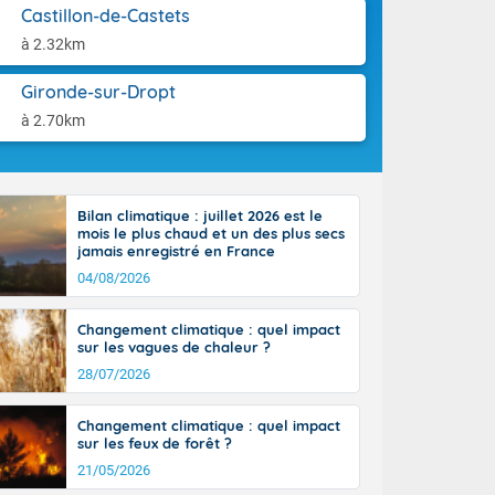
aison.
Castillon-de-Castets
à 2.32km
perdant de
e reste du
es orages
Gironde-sur-Dropt
nt le rivage
à 2.70km
us virulents
 nord, des
mineux et
nise sur le
Bilan climatique : juillet 2026 est le
vec localement
mois le plus chaud et un des plus secs
avec de la
jamais enregistré en France
indre 90 à 110
04/08/2026
tes de Manche
 pays, avec
Changement climatique : quel impact
a Garonne.
sur les vagues de chaleur ?
28/07/2026
Changement climatique : quel impact
sur les feux de forêt ?
ne Rhône-
21/05/2026
es entrées