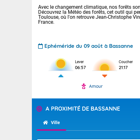
Avec le changement climatique, nos forêts sont
Découvrez la Météo des forêts, cet outil qui pe
Toulouse, où l'on retrouve Jean-Christophe Vi
France.
Ephéméride du 09 août à Bassanne
Voici les tem
Lever
Coucher
: 20/27 Paris
06:57
21:17
Clermont-Fd :
Limoges : 24/
Lille : 24/34
Amour
TENDANCE P
Cet après-mi
Pour la sema
Temps orag
A PROXIMITÉ DE BASSANNE
départemen
Les températu
sensible, auc
(47), Pyrén
Ville
Garonne (82
Tendance des
Alpes-Marit
septembre 20
Drôme (26),