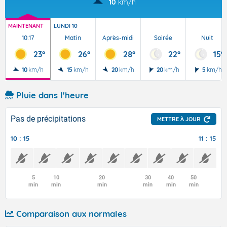
10
km/h
MAINTENANT
LUNDI 10
10:17
Matin
Après-midi
Soirée
Nuit
23°
26°
28°
22°
15°
10
km/h
15
km/h
20
km/h
20
km/h
5
km/h
Pluie dans l'heure
Pas de précipitations
METTRE À JOUR
10 : 15
11 : 15
5
10
20
30
40
50
min
min
min
min
min
min
Comparaison aux normales