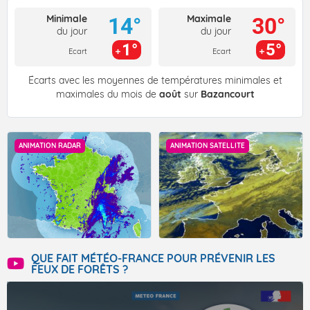
Minimale
Maximale
14°
30°
du jour
du jour
1°
5°
Ecart
Ecart
Écarts avec les moyennes de températures minimales et
maximales du mois de
août
sur
Bazancourt
ANIMATION RADAR
ANIMATION SATELLITE
QUE FAIT MÉTÉO-FRANCE POUR PRÉVENIR LES
FEUX DE FORÊTS ?