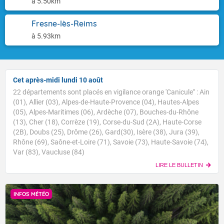
à 5.50km
Fresne-lès-Reims
à 5.93km
Cet après-midi lundi 10 août
22 départements sont placés en vigilance orange 'Canicule" : Ain
(01), Allier (03), Alpes-de-Haute-Provence (04), Hautes-Alpes
(05), Alpes-Maritimes (06), Ardèche (07), Bouches-du-Rhône
(13), Cher (18), Corrèze (19), Corse-du-Sud (2A), Haute-Corse
(2B), Doubs (25), Drôme (26), Gard(30), Isère (38), Jura (39),
Rhône (69), Saône-et-Loire (71), Savoie (73), Haute-Savoie (74),
Var (83), Vaucluse (84)
LIRE LE BULLETIN
INFOS MÉTÉO