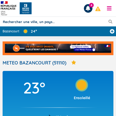
4
24°
Bazancourt
Prévisions
TOUS LES RÉSULTATS
METEO BAZANCOURT (51110)
Articles
23°
Ensoleillé