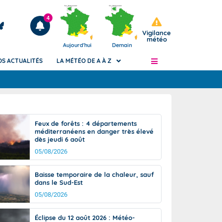
4
Vigilance
météo
Aujourd'hui
Demain
OS ACTUALITÉS
LA MÉTÉO DE A À Z
Articles
ngers
Feux de forêts : 4 départements
Phénomènes dangereux de J+2 à J+7
méditerranéens en danger très élevé
civile
dès jeudi 6 août
Avertissement pluies intenses à l'échelle
des communes (Apic)
05/08/2026
és
Bulletins Marine
Baisse temporaire de la chaleur, sauf
ateur de
Bulletins d'estimation du risque
dans le Sud-Est
d'avalanche
05/08/2026
-pompier
Météo des forêts
Vigicrues
Éclipse du 12 août 2026 : Météo-