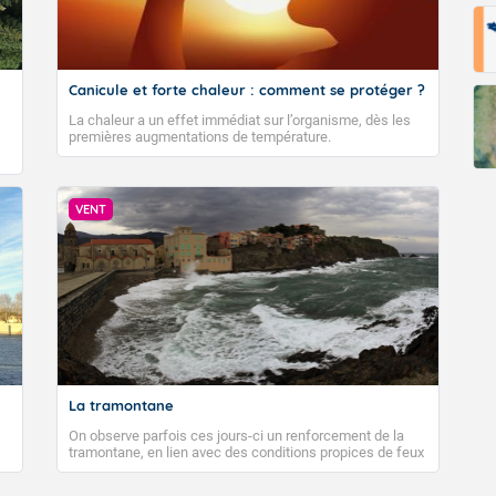
Canicule et forte chaleur : comment se protéger ?
La chaleur a un effet immédiat sur l’organisme, dès les
premières augmentations de température.
VENT
La tramontane
On observe parfois ces jours-ci un renforcement de la
tramontane, en lien avec des conditions propices de feux
de forêt. Mais qu'est-ce que la tramontane ? Quelles sont
ses caractéristiques ? La tramontane est un vent