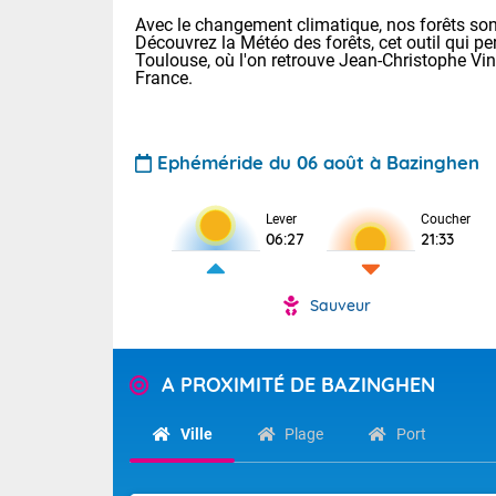
Avec le changement climatique, nos forêts sont
Découvrez la Météo des forêts, cet outil qui pe
Toulouse, où l'on retrouve Jean-Christophe Vi
France.
Ephéméride du 06 août à Bazinghen
Voici les tem
Lever
Coucher
Lyon : 33 Bia
06:27
21:33
25 Nancy : 29
30 Lille : 24 
Sauveur
Aujourd'hui : 
TENDANCE P
Risque ora
Pour la sema
A PROXIMITÉ DE BAZINGHEN
Vigilance ora
Cette semain
devrait rester
(2A), Haute-C
Ville
Plage
Port
(84). Sur le 
Tendance des
de journée, l
2026 :
Sur les crête