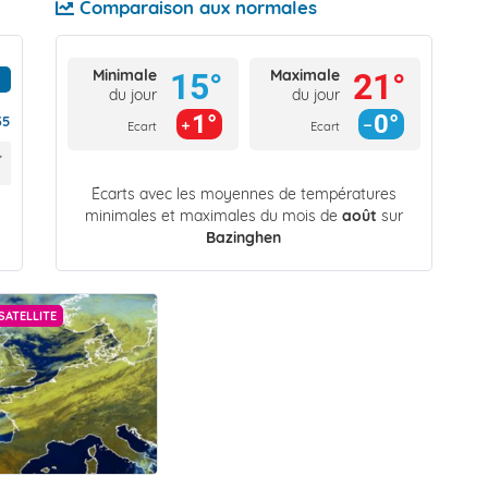
Comparaison aux normales
Minimale
Maximale
15°
21°
du jour
du jour
1°
0°
35
Ecart
Ecart
Écarts avec les moyennes de températures
minimales et maximales du mois de
août
sur
Bazinghen
SATELLITE