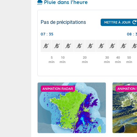
Pluie dans l'heure
Pas de précipitations
METTRE À JOUR
07 : 35
08 : 
5
10
20
30
40
50
min
min
min
min
min
min
ANIMATION RADAR
ANIMATION 