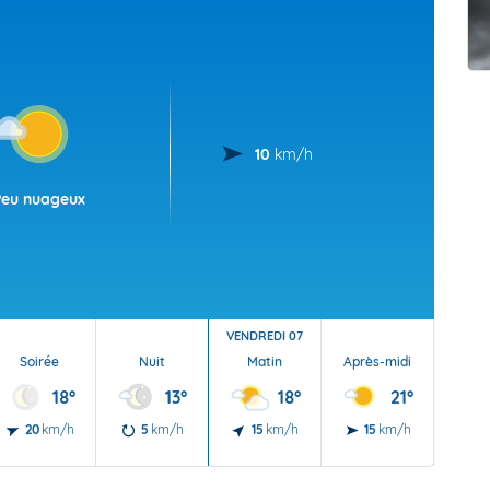
t Futuna
oid
10
km/h
Peu nuageux
VENDREDI 07
Soirée
Nuit
Matin
Après-midi
Soi
18°
13°
18°
21°
20
km/h
5
km/h
15
km/h
15
km/h
15