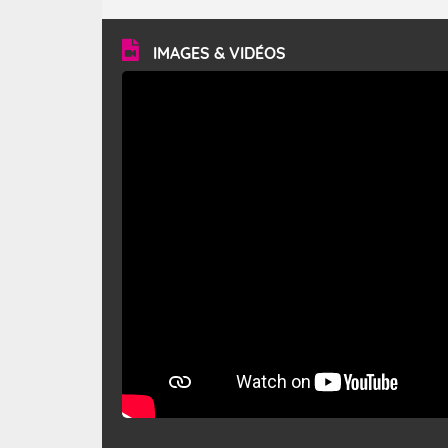
turbulent et généralement sec, pouvant souffler à une
vitesse moyenne de 50 km/h et atteindre 80 à 100 km/h
en rafales, parfois davantage. Il parcourt la basse vallée
du Rhône et la Provence et envahit le littoral
IMAGES & VIDÉOS
méditerranéen à partir de la Camargue.