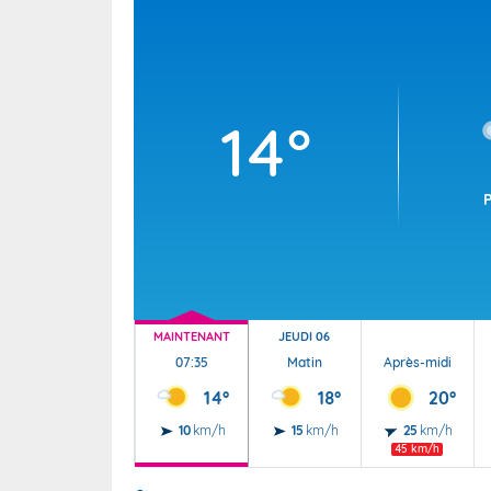
Wallis e
Grand fr
14°
MAINTENANT
JEUDI 06
07:35
Matin
Après-midi
14°
18°
20°
10
km/h
15
km/h
25
km/h
45 km/h