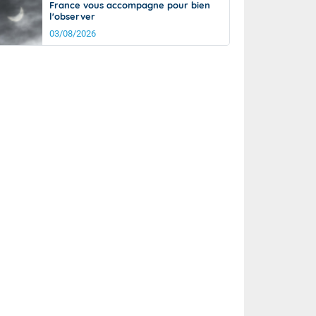
France vous accompagne pour bien
l'observer
03/08/2026
rée
Nuit
18°
16°
km/h
15
km/h