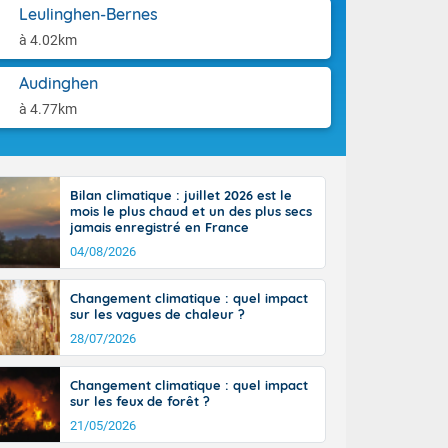
aison.
Leulinghen-Bernes
n ensoleillée,
 nuages
à 4.02km
sionner une
lpes
Audinghen
iques, le vent
à 4.77km
et tramontane
. Les
. Il fait 12 à
uages, elles
terranéen et
Bilan climatique : juillet 2026 est le
mois le plus chaud et un des plus secs
ste sur le
jamais enregistré en France
ales
04/08/2026
Rhône-Alpes à
 terres et 20
Changement climatique : quel impact
sur les vagues de chaleur ?
28/07/2026
Changement climatique : quel impact
sur les feux de forêt ?
21/05/2026