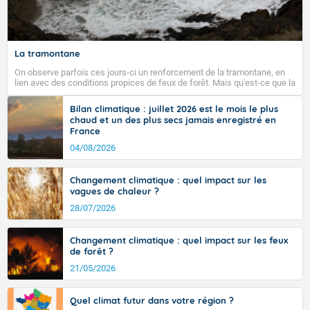
Fermer
La tramontane
On observe parfois ces jours-ci un renforcement de la tramontane, en
lien avec des conditions propices de feux de forêt. Mais qu'est-ce que la
tramontane ? Quelles sont ses caractéristiques ? La tramontane est un
vent turbulent soufflant de secteur nord-ouest à nord, ou ouest à nord-
Bilan climatique : juillet 2026 est le mois le plus
ouest, dans un secteur qui part du Roussillon à la vallée de l’Aude et à
chaud et un des plus secs jamais enregistré en
l’ouest de l’Hérault. L’étymologie de ce vent vient du latin trasmontanus,
France
signifiant au-delà des monts, en allusion aux régions montagneuses
d’où provient ce vent.
04/08/2026
Changement climatique : quel impact sur les
vagues de chaleur ?
28/07/2026
Changement climatique : quel impact sur les feux
de forêt ?
21/05/2026
Quel climat futur dans votre région ?