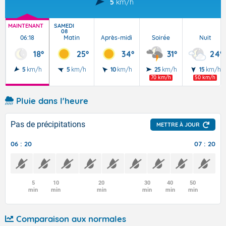
5
km/h
MAINTENANT
SAMEDI
08
06:18
Matin
Après-midi
Soirée
Nuit
18°
25°
34°
31°
24°
5
km/h
5
km/h
10
km/h
25
km/h
15
km/h
70 km/h
50 km/h
Pluie dans l'heure
Pas de précipitations
METTRE À JOUR
06 : 20
07 : 20
5
10
20
30
40
50
min
min
min
min
min
min
Comparaison aux normales