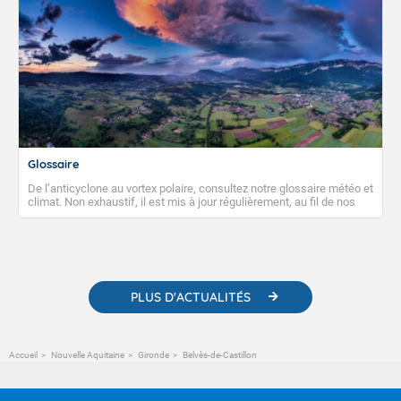
Glossaire
De l’anticyclone au vortex polaire, consultez notre glossaire météo et
climat. Non exhaustif, il est mis à jour régulièrement, au fil de nos
publications. Vous y trouverez également des liens utiles vers nos
contenus pédagogiques concernant les phénomènes
météorologiques et des informations scientifiques sur le
changement climatique.
PLUS D'ACTUALITÉS
Accueil
Nouvelle Aquitaine
Gironde
Belvès-de-Castillon