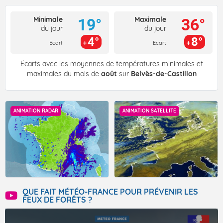
Minimale
Maximale
19°
36°
du jour
du jour
4°
8°
Ecart
Ecart
Écarts avec les moyennes de températures minimales et
maximales du mois de
août
sur
Belvès-de-Castillon
ANIMATION RADAR
ANIMATION SATELLITE
QUE FAIT MÉTÉO-FRANCE POUR PRÉVENIR LES
FEUX DE FORÊTS ?