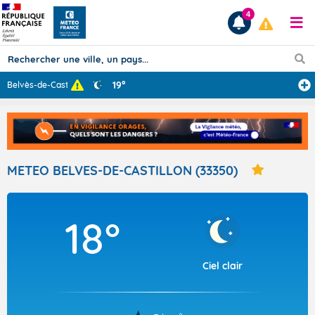
4
19°
Belvès-de-Casti
...
Prévisions
TOUS LES RÉSULTATS
METEO BELVES-DE-CASTILLON (33350)
Articles
18°
Ciel clair