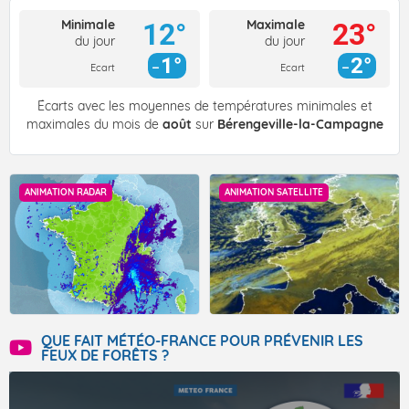
Minimale
Maximale
12°
23°
du jour
du jour
1°
2°
Ecart
Ecart
Écarts avec les moyennes de températures minimales et
maximales du mois de
août
sur
Bérengeville-la-Campagne
ANIMATION RADAR
ANIMATION SATELLITE
QUE FAIT MÉTÉO-FRANCE POUR PRÉVENIR LES
FEUX DE FORÊTS ?