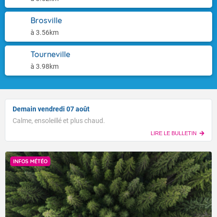
Brosville
à 3.56km
Tourneville
à 3.98km
Demain vendredi 07 août
Calme, ensoleillé et plus chaud.
LIRE LE BULLETIN
INFOS MÉTÉO