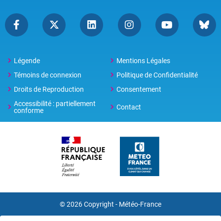
Légende
Mentions Légales
Témoins de connexion
Politique de Confidentialité
Droits de Reproduction
Consentement
Accessibilité : partiellement
Contact
conforme
© 2026 Copyright -
Météo-France