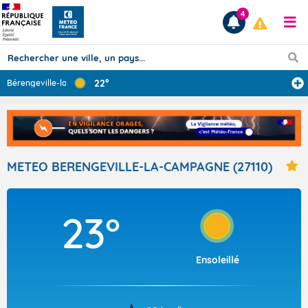
4
22°
Bérengeville-la
...
Prévisions
TOUS LES RÉSULTATS
METEO BERENGEVILLE-LA-CAMPAGNE (27110)
Articles
23°
Ensoleillé