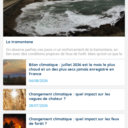
La tramontane
On observe parfois ces jours-ci un renforcement de la tramontane, en
lien avec des conditions propices de feux de forêt. Mais qu'est-ce que la
tramontane ? Quelles sont ses caractéristiques ? La tramontane est un
vent turbulent soufflant de secteur nord-ouest à nord, ou ouest à nord-
Bilan climatique : juillet 2026 est le mois le plus
ouest, dans un secteur qui part du Roussillon à la vallée de l’Aude et à
chaud et un des plus secs jamais enregistré en
l’ouest de l’Hérault. L’étymologie de ce vent vient du latin trasmontanus,
France
signifiant au-delà des monts, en allusion aux régions montagneuses
d’où provient ce vent.
04/08/2026
Changement climatique : quel impact sur les
vagues de chaleur ?
28/07/2026
Changement climatique : quel impact sur les feux
de forêt ?