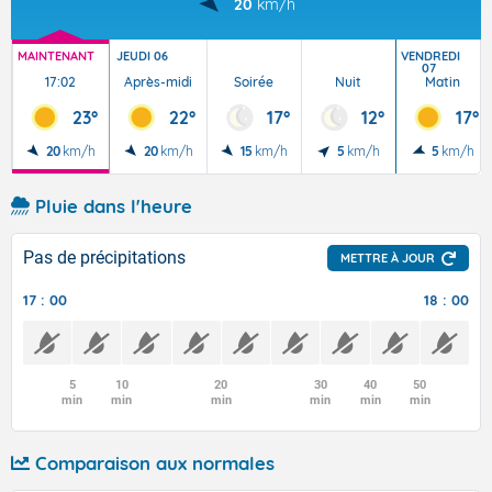
20
km/h
MAINTENANT
JEUDI 06
VENDREDI
07
17:02
Après-midi
Soirée
Nuit
Matin
23°
22°
17°
12°
17°
20
km/h
20
km/h
15
km/h
5
km/h
5
km/h
Pluie dans l'heure
Pas de précipitations
METTRE À JOUR
17 : 00
18 : 00
5
10
20
30
40
50
min
min
min
min
min
min
Comparaison aux normales