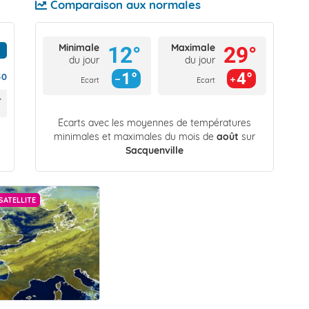
Comparaison aux normales
Minimale
Maximale
12°
29°
du jour
du jour
1°
4°
50
Ecart
Ecart
Écarts avec les moyennes de températures
minimales et maximales du mois de
août
sur
Sacquenville
SATELLITE