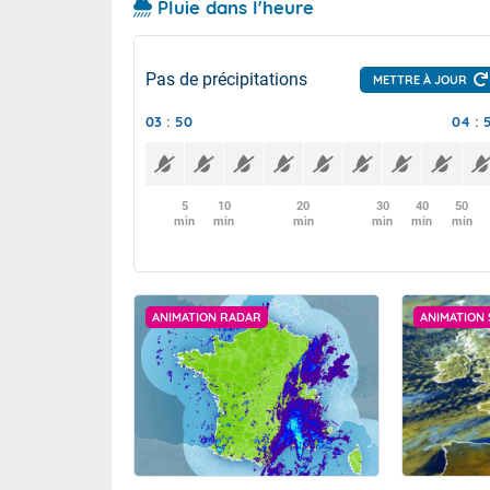
Pluie dans l'heure
Pas de précipitations
METTRE À JOUR
03 : 50
04 : 
5
10
20
30
40
50
min
min
min
min
min
min
ANIMATION RADAR
ANIMATION 