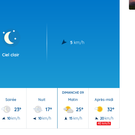
t Futuna
oid
5
km/h
Ciel clair
DIMANCHE 09
Soirée
Nuit
Matin
Après-midi
Soi
23°
17°
25°
32°
10
km/h
10
km/h
15
km/h
20
km/h
20
40 km/h
40 