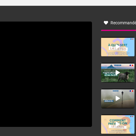
turbulent soufflant de secteur nord-ouest à nord, ou ouest
à nord-ouest, dans un secteur qui part du Roussillon à la
vallée de l’Aude et à l’ouest de l’Hérault. L’étymologie de
ce vent vient du latin trasmontanus, signifiant au-delà des
monts, en allusion aux régions montagneuses d’où
Recommandé
provient ce vent.