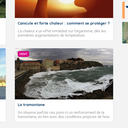
Canicule et forte chaleur : comment se protéger ?
La chaleur a un effet immédiat sur l’organisme, dès les
premières augmentations de température.
VENT
La tramontane
On observe parfois ces jours-ci un renforcement de la
tramontane, en lien avec des conditions propices de feux
de forêt. Mais qu'est-ce que la tramontane ? Quelles sont
ses caractéristiques ? La tramontane est un vent