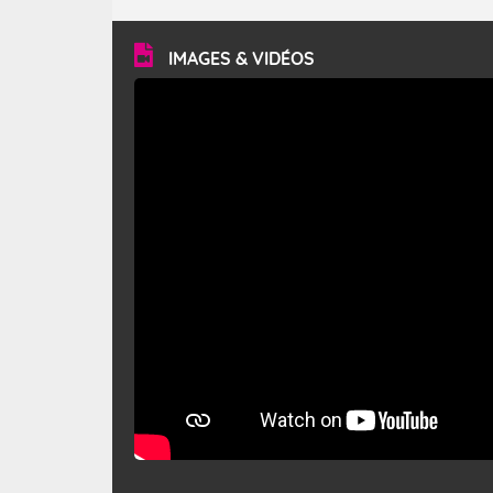
turbulent et généralement sec, pouvant souffler à une
vitesse moyenne de 50 km/h et atteindre 80 à 100 km/h
en rafales, parfois davantage. Il parcourt la basse vallée
du Rhône et la Provence et envahit le littoral
IMAGES & VIDÉOS
méditerranéen à partir de la Camargue.