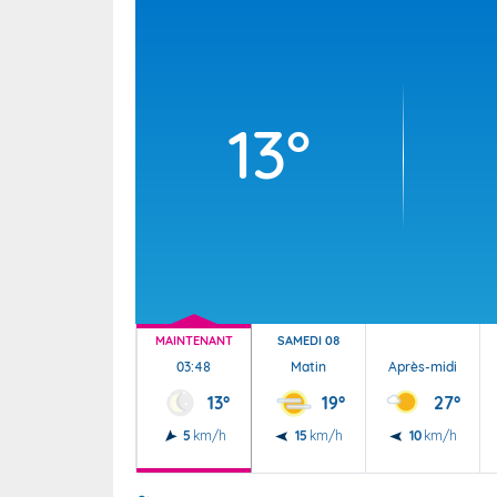
Wallis e
Grand fr
13°
MAINTENANT
SAMEDI 08
03:48
Matin
Après-midi
13°
19°
27°
5
km/h
15
km/h
10
km/h