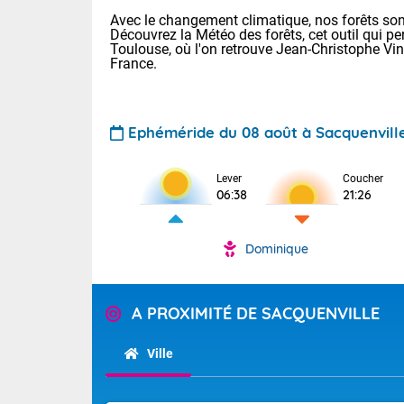
Avec le changement climatique, nos forêts sont
Découvrez la Météo des forêts, cet outil qui pe
Toulouse, où l'on retrouve Jean-Christophe Vi
France.
Ephéméride du 08 août à Sacquenvill
Lever
Coucher
Voici les tem
06:38
21:26
31 Lyon : 35 
: 32 Nancy : 
32 Lille : 28 
Dominique
TENDANCE P
Demain : sam
Pour la sema
Très chaud
A PROXIMITÉ DE SACQUENVILLE
Au niveau du 
En matinée, le
températures 
Ville
Le soleil domi
Tendance des
donnent quel
2026 :
sur les Pyrén