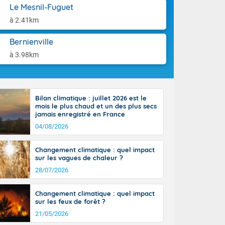
orages
aison.
Le Mesnil-Fuguet
ne, le Poitou-
à 2.41km
 de 8 à 13
re 26 sur le
Bernienville
 nouveau
 dans le sud-
à 3.98km
Bilan climatique : juillet 2026 est le
mois le plus chaud et un des plus secs
jamais enregistré en France
04/08/2026
Changement climatique : quel impact
sur les vagues de chaleur ?
28/07/2026
Changement climatique : quel impact
sur les feux de forêt ?
21/05/2026