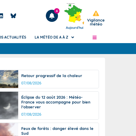
4
Vigilance
météo
Aujourd'hui
OS ACTUALITÉS
LA MÉTÉO DE A À Z
Articles
ngers
Retour progressif de la chaleur
Phénomènes dangereux de J+2 à J+7
07/08/2026
civile
Avertissement pluies intenses à l'échelle
des communes (Apic)
és
Éclipse du 12 août 2026 : Météo-
Bulletins Marine
France vous accompagne pour bien
l'observer
ateur de
Bulletins d'estimation du risque
d'avalanche
07/08/2026
-pompier
Météo des forêts
Feux de forêts : danger élevé dans le
Vigicrues
Sud