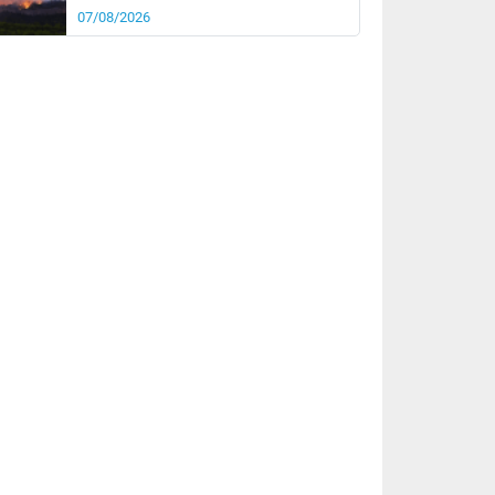
07/08/2026
rée
Nuit
24°
18°
km/h
10
km/h
km/h