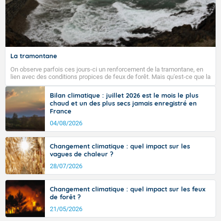
La tramontane
On observe parfois ces jours-ci un renforcement de la tramontane, en
lien avec des conditions propices de feux de forêt. Mais qu'est-ce que la
tramontane ? Quelles sont ses caractéristiques ? La tramontane est un
vent turbulent soufflant de secteur nord-ouest à nord, ou ouest à nord-
Bilan climatique : juillet 2026 est le mois le plus
ouest, dans un secteur qui part du Roussillon à la vallée de l’Aude et à
chaud et un des plus secs jamais enregistré en
l’ouest de l’Hérault. L’étymologie de ce vent vient du latin trasmontanus,
France
signifiant au-delà des monts, en allusion aux régions montagneuses
d’où provient ce vent.
04/08/2026
Changement climatique : quel impact sur les
vagues de chaleur ?
28/07/2026
Changement climatique : quel impact sur les feux
de forêt ?
21/05/2026