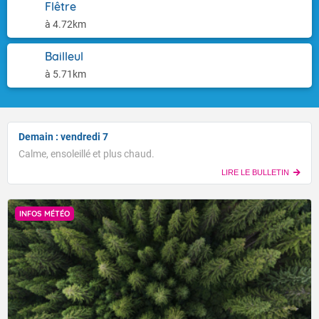
Flêtre
à 4.72km
Bailleul
à 5.71km
Demain : vendredi 7
Calme, ensoleillé et plus chaud.
LIRE LE BULLETIN
INFOS MÉTÉO