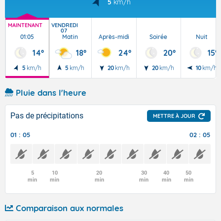
5
km/h
MAINTENANT
VENDREDI
07
01:05
Matin
Après-midi
Soirée
Nuit
14°
18°
24°
20°
15°
5
km/h
5
km/h
20
km/h
20
km/h
10
km/h
Pluie dans l'heure
Pas de précipitations
METTRE À JOUR
01 : 05
02 : 05
5
10
20
30
40
50
min
min
min
min
min
min
Comparaison aux normales