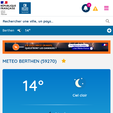
4
14°
Berthen
Prévisions
TOUS LES RÉSULTATS
METEO BERTHEN (59270)
Articles
14°
Ciel clair