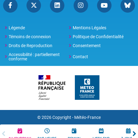
Légende
Mentions Légales
Témoins de connexion
Politique de Confidentialité
Droits de Reproduction
Consentement
Accessibilité : partiellement
Contact
conforme
© 2026 Copyright -
Météo-France