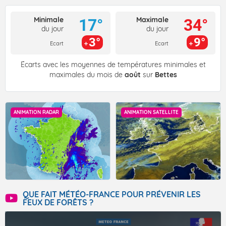
Minimale
Maximale
17°
34°
du jour
du jour
3°
9°
Ecart
Ecart
Écarts avec les moyennes de températures minimales et
maximales du mois de
août
sur
Bettes
ANIMATION RADAR
ANIMATION SATELLITE
QUE FAIT MÉTÉO-FRANCE POUR PRÉVENIR LES
FEUX DE FORÊTS ?