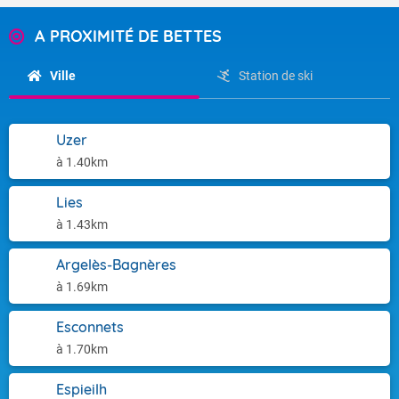
A PROXIMITÉ DE BETTES
Ville
Station de ski
Uzer
à 1.40km
Lies
à 1.43km
Argelès-Bagnères
à 1.69km
Esconnets
à 1.70km
Espieilh