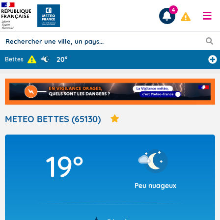
4
20°
Bettes
Prévisions
TOUS LES RÉSULTATS
METEO BETTES (65130)
Articles
19°
Peu nuageux