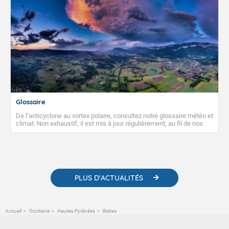
Glossaire
De l’anticyclone au vortex polaire, consultez notre glossaire météo et
climat. Non exhaustif, il est mis à jour régulièrement, au fil de nos
publications. Vous y trouverez également des liens utiles vers nos
contenus pédagogiques concernant les phénomènes
météorologiques et des informations scientifiques sur le
changement climatique.
PLUS D'ACTUALITÉS
Accueil
Occitanie
Hautes-Pyrénées
Bettes