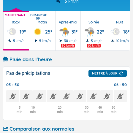
5
km/h
MAINTENANT
DIMANCHE
09
05:51
Matin
Après-midi
Soirée
Nuit
19°
25°
31°
22°
18°
5
km/h
5
km/h
30
km/h
5
km/h
10
km/h
90 km/h
60 km/h
Pluie dans l'heure
Pas de précipitations
METTRE À JOUR
05 : 50
06 : 50
5
10
20
30
40
50
min
min
min
min
min
min
Comparaison aux normales