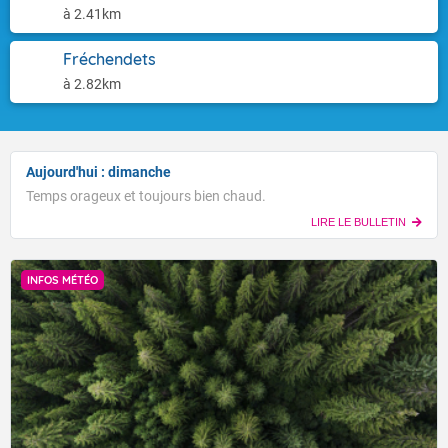
à 2.41km
Fréchendets
à 2.82km
Aujourd'hui : dimanche
Temps orageux et toujours bien chaud.
LIRE LE BULLETIN
INFOS MÉTÉO