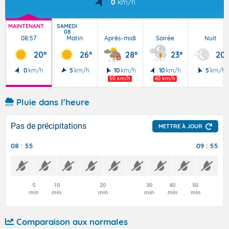
0
km/h
MAINTENANT
SAMEDI
08
08:57
Matin
Après-midi
Soirée
Nuit
20°
26°
28°
23°
20°
0
km/h
5
km/h
10
km/h
10
km/h
5
km/h
50 km/h
60 km/h
Pluie dans l'heure
Pas de précipitations
METTRE À JOUR
08 : 55
09 : 55
5
10
20
30
40
50
min
min
min
min
min
min
Comparaison aux normales