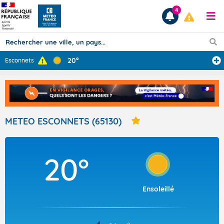
4
20°
Esconnets
Prévisions
TOUS LES RÉSULTATS
METEO ESCONNETS (65130)
Articles
20°
Ensoleillé