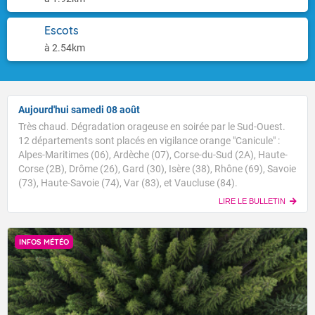
Escots
à 2.54km
Aujourd'hui samedi 08 août
Très chaud. Dégradation orageuse en soirée par le Sud-Ouest.
12 départements sont placés en vigilance orange "Canicule" :
Alpes-Maritimes (06), Ardèche (07), Corse-du-Sud (2A), Haute-
Corse (2B), Drôme (26), Gard (30), Isère (38), Rhône (69), Savoie
(73), Haute-Savoie (74), Var (83), et Vaucluse (84).
LIRE LE BULLETIN
INFOS MÉTÉO