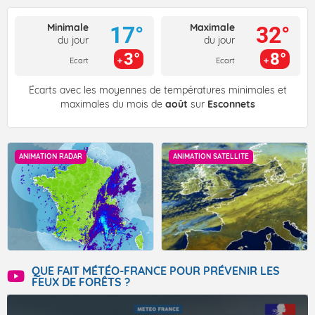
Minimale
Maximale
17°
32°
du jour
du jour
3°
8°
Ecart
Ecart
Écarts avec les moyennes de températures minimales et
maximales du mois de
août
sur
Esconnets
ANIMATION RADAR
ANIMATION SATELLITE
QUE FAIT MÉTÉO-FRANCE POUR PRÉVENIR LES
FEUX DE FORÊTS ?