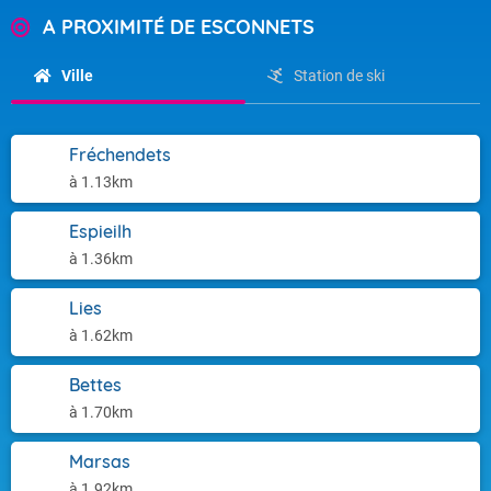
A PROXIMITÉ DE ESCONNETS
Ville
Station de ski
Fréchendets
à 1.13km
Espieilh
à 1.36km
Lies
à 1.62km
Bettes
à 1.70km
Marsas
à 1.92km