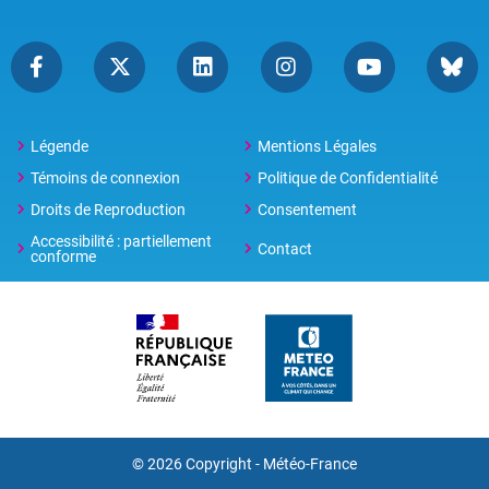
Légende
Mentions Légales
Témoins de connexion
Politique de Confidentialité
Droits de Reproduction
Consentement
Accessibilité : partiellement
Contact
conforme
© 2026 Copyright -
Météo-France