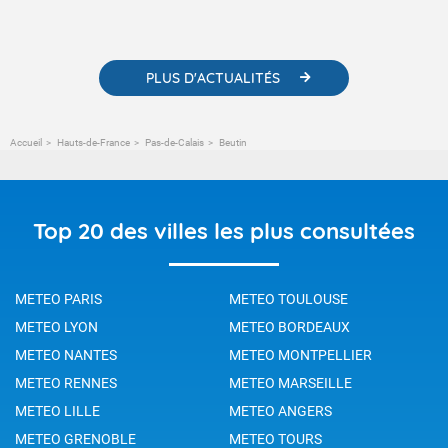
contenus pédagogiques concernant les phénomènes
météorologiques et des informations scientifiques sur le
changement climatique.
PLUS D'ACTUALITÉS
Accueil
Hauts-de-France
Pas-de-Calais
Beutin
Top 20 des villes les plus consultées
METEO PARIS
METEO TOULOUSE
METEO LYON
METEO BORDEAUX
METEO NANTES
METEO MONTPELLIER
METEO RENNES
METEO MARSEILLE
METEO LILLE
METEO ANGERS
METEO GRENOBLE
METEO TOURS