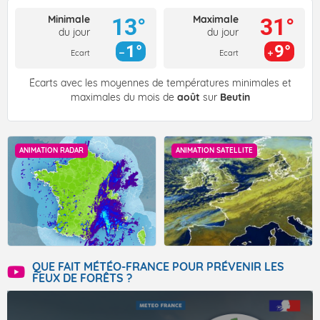
Minimale
Maximale
13°
31°
du jour
du jour
1°
9°
Ecart
Ecart
Écarts avec les moyennes de températures minimales et
maximales du mois de
août
sur
Beutin
ANIMATION RADAR
ANIMATION SATELLITE
QUE FAIT MÉTÉO-FRANCE POUR PRÉVENIR LES
FEUX DE FORÊTS ?