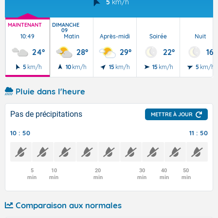
5
km/h
MAINTENANT
DIMANCHE
09
10:49
Matin
Après-midi
Soirée
Nuit
24°
28°
29°
22°
16°
5
km/h
10
km/h
15
km/h
15
km/h
5
km/h
Pluie dans l'heure
Pas de précipitations
METTRE À JOUR
10 : 50
11 : 50
5
10
20
30
40
50
min
min
min
min
min
min
Comparaison aux normales