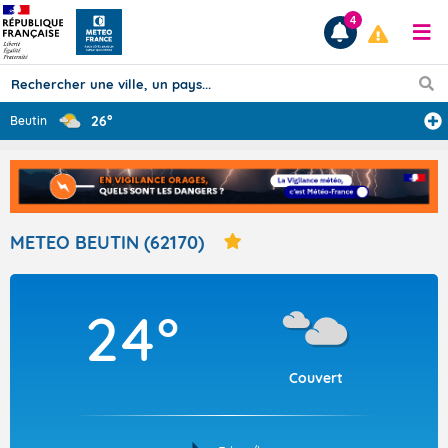
4
26°
Beutin
Prévisions
TOUS LES RÉSULTATS
METEO BEUTIN (62170)
Articles
24°
Couvert