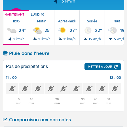
5
km/h
MAINTENANT
LUNDI 10
11:03
Matin
Après-midi
Soirée
Nuit
24°
25°
27°
22°
19°
5
km/h
10
km/h
15
km/h
15
km/h
5
km/h
Pluie dans l'heure
Pas de précipitations
METTRE À JOUR
11 : 00
12 : 00
5
10
20
30
40
50
min
min
min
min
min
min
Comparaison aux normales