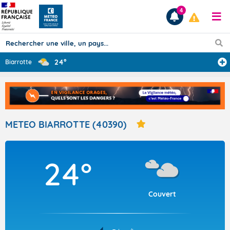
4
24°
Biarrotte
Prévisions
TOUS LES RÉSULTATS
METEO BIARROTTE (40390)
Articles
24°
Couvert