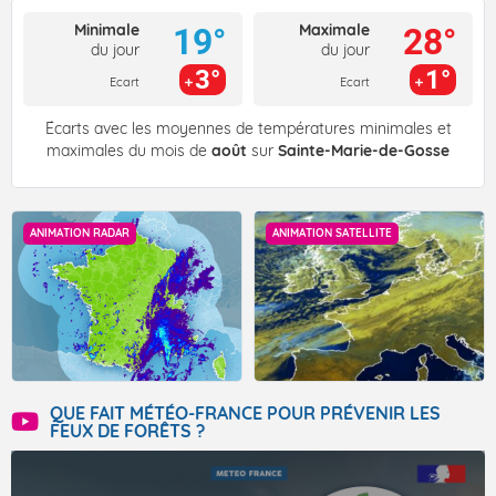
Minimale
Maximale
19°
28°
du jour
du jour
3°
1°
Ecart
Ecart
Écarts avec les moyennes de températures minimales et
maximales du mois de
août
sur
Sainte-Marie-de-Gosse
ANIMATION RADAR
ANIMATION SATELLITE
QUE FAIT MÉTÉO-FRANCE POUR PRÉVENIR LES
FEUX DE FORÊTS ?