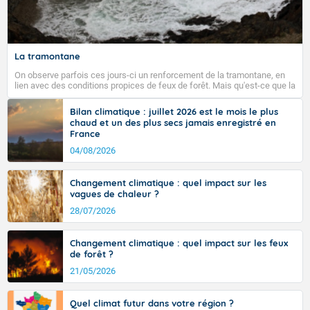
Fermer
La tramontane
On observe parfois ces jours-ci un renforcement de la tramontane, en
lien avec des conditions propices de feux de forêt. Mais qu'est-ce que la
tramontane ? Quelles sont ses caractéristiques ? La tramontane est un
vent turbulent soufflant de secteur nord-ouest à nord, ou ouest à nord-
Bilan climatique : juillet 2026 est le mois le plus
ouest, dans un secteur qui part du Roussillon à la vallée de l’Aude et à
chaud et un des plus secs jamais enregistré en
l’ouest de l’Hérault. L’étymologie de ce vent vient du latin trasmontanus,
France
signifiant au-delà des monts, en allusion aux régions montagneuses
d’où provient ce vent.
04/08/2026
Changement climatique : quel impact sur les
vagues de chaleur ?
28/07/2026
Changement climatique : quel impact sur les feux
de forêt ?
21/05/2026
Quel climat futur dans votre région ?