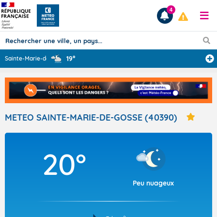
4
19°
Sainte-Marie-de
...
Prévisions
TOUS LES RÉSULTATS
METEO SAINTE-MARIE-DE-GOSSE (40390)
Articles
20°
Peu nuageux