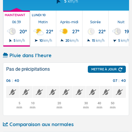
5
km/h
MAINTENANT
LUNDI 10
06:39
Matin
Après-midi
Soirée
Nuit
20°
22°
27°
22°
19°
5
km/h
10
km/h
20
km/h
15
km/h
5
km/h
Pluie dans l'heure
Pas de précipitations
METTRE À JOUR
06 : 40
07 : 40
5
10
20
30
40
50
min
min
min
min
min
min
Comparaison aux normales