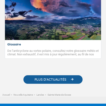
Glossaire
De l’anticyclone au vortex polaire, consultez notre glossaire météo et
climat. Non exhaustif, il est mis à jour régulièrement, au fil de nos
publications. Vous y trouverez également des liens utiles vers nos
contenus pédagogiques concernant les phénomènes
météorologiques et des informations scientifiques sur le
changement climatique.
PLUS D'ACTUALITÉS
Accueil
Nouvelle Aquitaine
Landes
Sainte-Marie-de-Gosse