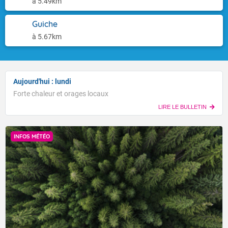
à 5.49km
Guiche
à 5.67km
Aujourd'hui : lundi
Forte chaleur et orages locaux
LIRE LE BULLETIN
INFOS MÉTÉO