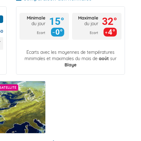
Minimale
Maximale
15°
32°
du jour
du jour
0°
4°
30
Ecart
Ecart
Écarts avec les moyennes de températures
minimales et maximales du mois de
août
sur
Blaye
SATELLITE