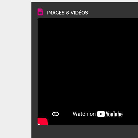
vitesse moyenne de 50 km/h et atteindre 80 à 100 km/h
en rafales, parfois davantage. Il parcourt la basse vallée
du Rhône et la Provence et envahit le littoral
IMAGES & VIDÉOS
méditerranéen à partir de la Camargue.