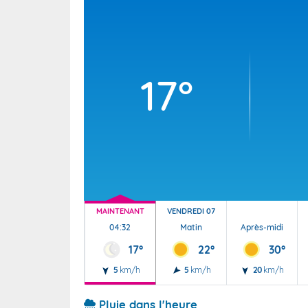
Wallis e
Grand fr
17°
MAINTENANT
VENDREDI 07
04:32
Matin
Après-midi
17°
22°
30°
5
km/h
5
km/h
20
km/h
Pluie dans l'heure