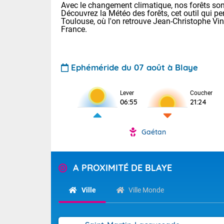
Avec le changement climatique, nos forêts sont
Découvrez la Météo des forêts, cet outil qui pe
Toulouse, où l'on retrouve Jean-Christophe Vi
France.
Ephéméride du 07 août à Blaye
Lever
Coucher
Voici les tem
06:55
21:24
28 Lyon : 31 
: 27 Nancy : 
31 Lille : 26 
Gaétan
TENDANCE P
Demain : ven
Pour la sema
A PROXIMITÉ DE BLAYE
Calme, enso
Cette semain
La journée s'
temps devrait 
Ville
Ville Monde
territoire. O
Tendance des
pyrénéennes, l
2026 :
alors que la 