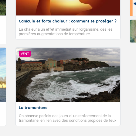
Canicule et forte chaleur : comment se protéger ?
La chaleur a un effet immédiat sur l’organisme, dès les
premières augmentations de température.
VENT
La tramontane
On observe parfois ces jours-ci un renforcement de la
tramontane, en lien avec des conditions propices de feux
de forêt. Mais qu'est-ce que la tramontane ? Quelles sont
ses caractéristiques ? La tramontane est un vent
turbulent soufflant de secteur nord-ouest à nord, ou ouest