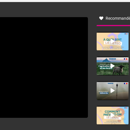
à nord-ouest, dans un secteur qui part du Roussillon à la
vallée de l’Aude et à l’ouest de l’Hérault. L’étymologie de
ce vent vient du latin trasmontanus, signifiant au-delà des
monts, en allusion aux régions montagneuses d’où
Recommandé
provient ce vent.