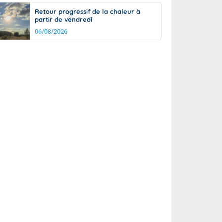
Retour progressif de la chaleur à
partir de vendredi
06/08/2026
rée
Nuit
26°
22°
km/h
10
km/h