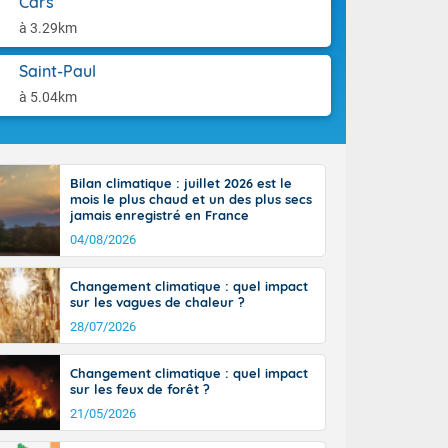
Cars
ttoral l'après-
aison.
n général, 14
à 3.29km
r
sse, il fait
Saint-Paul
ouvent 30 à 35
à 5.04km
Bilan climatique : juillet 2026 est le
mois le plus chaud et un des plus secs
jamais enregistré en France
04/08/2026
Changement climatique : quel impact
sur les vagues de chaleur ?
28/07/2026
Changement climatique : quel impact
sur les feux de forêt ?
21/05/2026