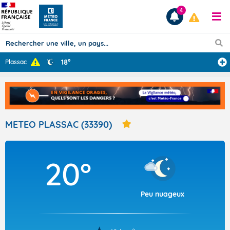
4
18°
Plassac
Prévisions
TOUS LES RÉSULTATS
METEO PLASSAC (33390)
Articles
20°
Peu nuageux