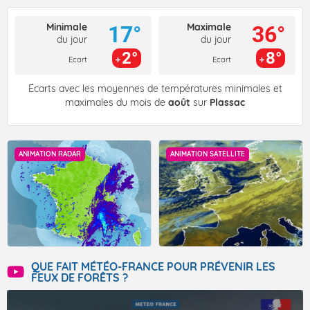
Minimale
Maximale
17°
36°
du jour
du jour
2°
8°
Ecart
Ecart
Écarts avec les moyennes de températures minimales et
maximales du mois de
août
sur
Plassac
ANIMATION RADAR
ANIMATION SATELLITE
QUE FAIT MÉTÉO-FRANCE POUR PRÉVENIR LES
FEUX DE FORÊTS ?