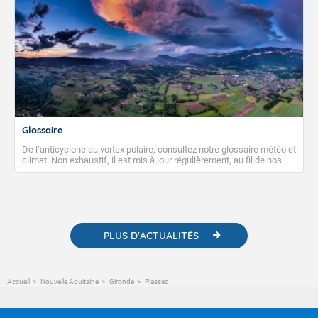
Glossaire
De l’anticyclone au vortex polaire, consultez notre glossaire météo et
climat. Non exhaustif, il est mis à jour régulièrement, au fil de nos
publications. Vous y trouverez également des liens utiles vers nos
contenus pédagogiques concernant les phénomènes
météorologiques et des informations scientifiques sur le
changement climatique.
PLUS D'ACTUALITÉS
Accueil
Nouvelle Aquitaine
Gironde
Plassac