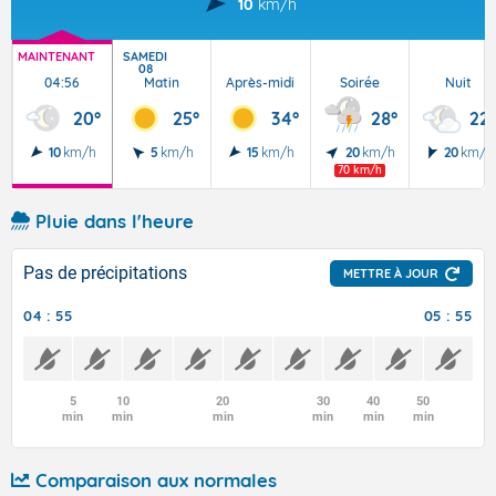
10
km/h
MAINTENANT
SAMEDI
08
04:56
Matin
Après-midi
Soirée
Nuit
20°
25°
34°
28°
22°
10
km/h
5
km/h
15
km/h
20
km/h
20
km/h
70 km/h
Pluie dans l'heure
Pas de précipitations
METTRE À JOUR
04 : 55
05 : 55
5
10
20
30
40
50
min
min
min
min
min
min
Comparaison aux normales