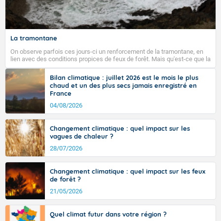
Fermer
La tramontane
On observe parfois ces jours-ci un renforcement de la tramontane, en
lien avec des conditions propices de feux de forêt. Mais qu'est-ce que la
tramontane ? Quelles sont ses caractéristiques ? La tramontane est un
vent turbulent soufflant de secteur nord-ouest à nord, ou ouest à nord-
Bilan climatique : juillet 2026 est le mois le plus
ouest, dans un secteur qui part du Roussillon à la vallée de l’Aude et à
chaud et un des plus secs jamais enregistré en
l’ouest de l’Hérault. L’étymologie de ce vent vient du latin trasmontanus,
France
signifiant au-delà des monts, en allusion aux régions montagneuses
d’où provient ce vent.
04/08/2026
Changement climatique : quel impact sur les
vagues de chaleur ?
28/07/2026
Changement climatique : quel impact sur les feux
de forêt ?
21/05/2026
Quel climat futur dans votre région ?