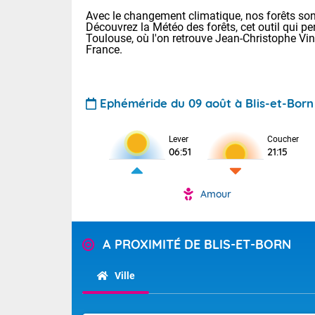
Avec le changement climatique, nos forêts sont
Découvrez la Météo des forêts, cet outil qui pe
Toulouse, où l'on retrouve Jean-Christophe Vi
France.
Ephéméride du 09 août à Blis-et-Born
Voici les tem
Lever
Coucher
: 20/27 Paris
06:51
21:15
Clermont-Fd :
Limoges : 24/
Lille : 24/34
Amour
TENDANCE P
Cet après-mi
Pour la sema
Temps orag
A PROXIMITÉ DE BLIS-ET-BORN
départemen
Les températu
sensible, auc
(47), Pyrén
Ville
Garonne (82
Tendance des
Alpes-Marit
septembre 20
Drôme (26),