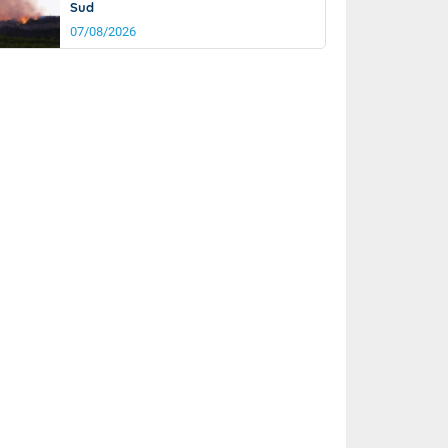
Sud
07/08/2026
it
21°
km/h