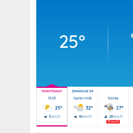
Wallis e
Grand fr
25°
MAINTENANT
DIMANCHE 09
13:03
Après-midi
Soirée
25°
32°
27°
5
km/h
10
km/h
20
km/h
70 km/h