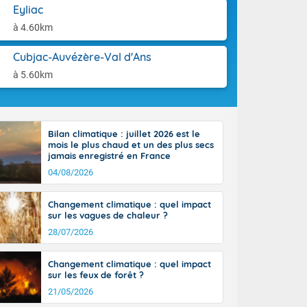
aison.
Eyliac
à 4.60km
perdant de
e reste du
es orages
Cubjac-Auvézère-Val d'Ans
nt le rivage
à 5.60km
us virulents
 nord, des
mineux et
nise sur le
Bilan climatique : juillet 2026 est le
vec localement
mois le plus chaud et un des plus secs
avec de la
jamais enregistré en France
indre 90 à 110
04/08/2026
tes de Manche
 pays, avec
Changement climatique : quel impact
a Garonne.
sur les vagues de chaleur ?
28/07/2026
Changement climatique : quel impact
sur les feux de forêt ?
ne Rhône-
21/05/2026
es entrées