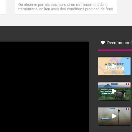
On observe parfois ces jours-ci un renforcement de la
tramontane, en lien avec des conditions propices de feux
de forêt. Mais qu'est-ce que la tramontane ? Quelles sont
ses caractéristiques ? La tramontane est un vent
turbulent soufflant de secteur nord-ouest à nord, ou ouest
à nord-ouest, dans un secteur qui part du Roussillon à la
vallée de l’Aude et à l’ouest de l’Hérault. L’étymologie de
ce vent vient du latin trasmontanus, signifiant au-delà des
monts, en allusion aux régions montagneuses d’où
Recommandé
provient ce vent.