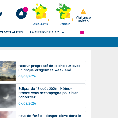
4
Vigilance
météo
Aujourd'hui
Demain
OS ACTUALITÉS
LA MÉTÉO DE A À Z
Articles
ngers
Retour progressif de la chaleur avec
Phénomènes dangereux de J+2 à J+7
un risque orageux ce week-end
civile
Avertissement pluies intenses à l'échelle
08/08/2026
des communes (Apic)
és
Bulletins Marine
Éclipse du 12 août 2026 : Météo-
France vous accompagne pour bien
ateur de
Bulletins d'estimation du risque
l'observer
d'avalanche
07/08/2026
-pompier
Météo des forêts
Vigicrues
Feux de forêts : danger élevé dans le