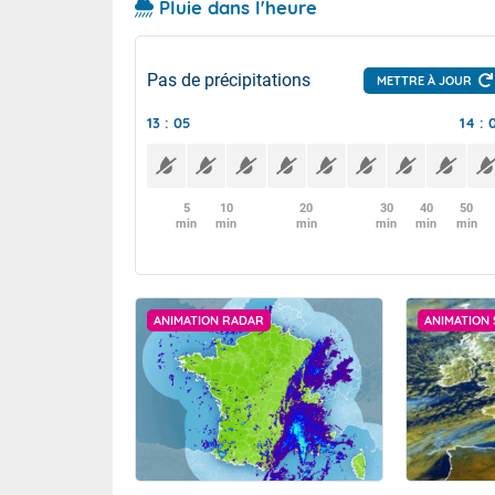
Pluie dans l'heure
Pas de précipitations
METTRE À JOUR
13 : 05
14 : 
5
10
20
30
40
50
min
min
min
min
min
min
ANIMATION RADAR
ANIMATION 