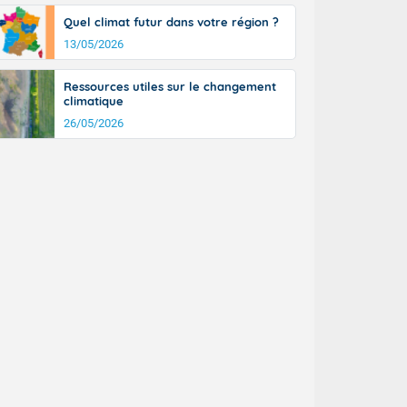
a Picardie aux
Quel climat futur dans votre région ?
 nouveaux
également du
13/05/2026
rénées
dées peuvent
Ressources utiles sur le changement
eur nord-
climatique
, les rafales
26/05/2026
t
la Grande
e et sur le
n basse vallée