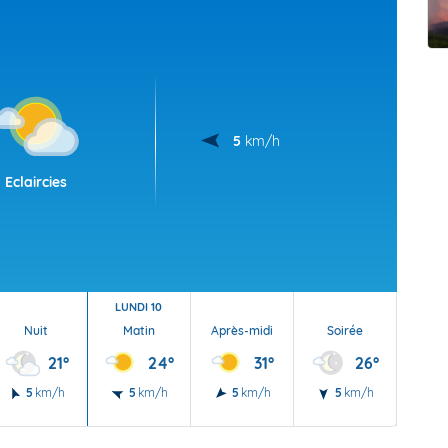
t Futuna
oid
5
km/h
Eclaircies
LUNDI 10
Nuit
Matin
Après-midi
Soirée
Nu
21°
24°
31°
26°
5
km/h
5
km/h
5
km/h
5
km/h
5