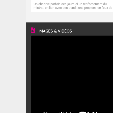
On observe parfois ces jours-ci un renforcement du
mistral, en lien avec des conditions propices de feux de
forêt. Mais qu'est-ce que le mistral ? Quelles sont ses
caractéristiques ? Le mistral est un vent régional,
turbulent et généralement sec, pouvant souffler à une
vitesse moyenne de 50 km/h et atteindre 80 à 100 km/h
en rafales, parfois davantage. Il parcourt la basse vallée
du Rhône et la Provence et envahit le littoral
IMAGES & VIDÉOS
méditerranéen à partir de la Camargue.