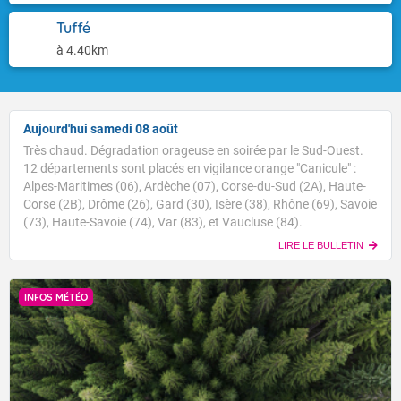
Tuffé
à 4.40km
Aujourd'hui samedi 08 août
Très chaud. Dégradation orageuse en soirée par le Sud-Ouest.
12 départements sont placés en vigilance orange "Canicule" :
Alpes-Maritimes (06), Ardèche (07), Corse-du-Sud (2A), Haute-
Corse (2B), Drôme (26), Gard (30), Isère (38), Rhône (69), Savoie
(73), Haute-Savoie (74), Var (83), et Vaucluse (84).
LIRE LE BULLETIN
INFOS MÉTÉO