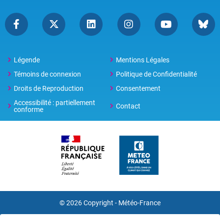
Légende
Mentions Légales
Témoins de connexion
Politique de Confidentialité
Droits de Reproduction
Consentement
Accessibilité : partiellement
Contact
conforme
© 2026 Copyright -
Météo-France