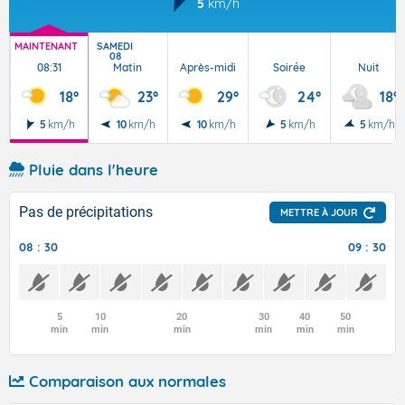
5
km/h
MAINTENANT
SAMEDI
08
08:31
Matin
Après-midi
Soirée
Nuit
18°
23°
29°
24°
18°
5
km/h
10
km/h
10
km/h
5
km/h
5
km/h
Pluie dans l'heure
Pas de précipitations
METTRE À JOUR
08 : 30
09 : 30
5
10
20
30
40
50
min
min
min
min
min
min
Comparaison aux normales