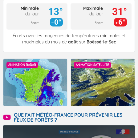
Minimale
Maximale
13°
31°
du jour
du jour
0°
6°
Ecart
Ecart
Écarts avec les moyennes de températures minimales et
maximales du mois de
août
sur
Boëssé-le-Sec
ANIMATION RADAR
ANIMATION SATELLITE
QUE FAIT MÉTÉO-FRANCE POUR PRÉVENIR LES
FEUX DE FORÊTS ?