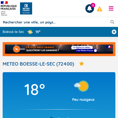
4
19°
Boëssé-le-Sec
Prévisions
TOUS LES RÉSULTATS
METEO BOESSE-LE-SEC (72400)
Articles
18°
Peu nuageux