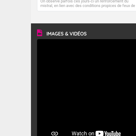
On observe parfois ces jours-ci un renforcement du
mistral, en lien avec des conditions propices de feux de
forêt. Mais qu'est-ce que le mistral ? Quelles sont ses
caractéristiques ? Le mistral est un vent régional,
turbulent et généralement sec, pouvant souffler à une
vitesse moyenne de 50 km/h et atteindre 80 à 100 km/h
en rafales, parfois davantage. Il parcourt la basse vallée
du Rhône et la Provence et envahit le littoral
IMAGES & VIDÉOS
méditerranéen à partir de la Camargue.