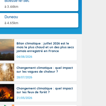
Boëssé-le-Sec
aison.
à 3.44km
perdant de
e reste du
Duneau
es orages
à 4.65km
nt le rivage
us virulents
 nord, des
mineux et
nise sur le
Bilan climatique : juillet 2026 est le
mois le plus chaud et un des plus secs
vec localement
jamais enregistré en France
avec de la
04/08/2026
indre 90 à 110
tes de Manche
 pays, avec
Changement climatique : quel impact
a Garonne.
sur les vagues de chaleur ?
28/07/2026
Changement climatique : quel impact
sur les feux de forêt ?
21/05/2026
ne Rhône-
es entrées