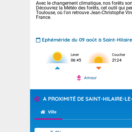
Avec le changement climatique, nos forêts sont
Découvrez la Météo des forêts, cet outil qui pe
Toulouse, où l'on retrouve Jean-Christophe Vi
France.
Ephéméride du 09 août à Saint-Hilaire
Voici les tem
Lever
Coucher
06:45
21:24
: 20/27 Paris
Clermont-Fd :
Limoges : 24/
Amour
Lille : 24/34
TENDANCE P
Cet après-mi
Pour la sema
A PROXIMITÉ DE SAINT-HILAIRE-LE
Temps orag
départemen
Les températu
sensible, auc
(47), Pyrén
Ville
Garonne (82
Tendance des
Alpes-Marit
septembre 20
Drôme (26),