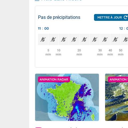
Pas de précipitations
METTRE À JOUR
11 : 00
12 : 
5
10
20
30
40
50
min
min
min
min
min
min
ANIMATION RADAR
ANIMATION 