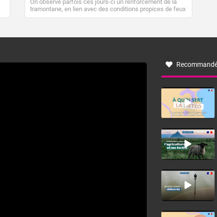
On observe parfois ces jours-ci un renforcement de la
tramontane, en lien avec des conditions propices de feux
de forêt. Mais qu'est-ce que la tramontane ? Quelles sont
ses caractéristiques ? La tramontane est un vent
turbulent soufflant de secteur nord-ouest à nord, ou ouest
à nord-ouest, dans un secteur qui part du Roussillon à la
vallée de l’Aude et à l’ouest de l’Hérault. L’étymologie de
ce vent vient du latin trasmontanus, signifiant au-delà des
monts, en allusion aux régions montagneuses d’où
Recommandé
provient ce vent.