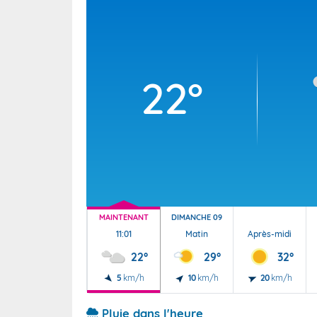
Wallis e
Grand fr
22°
MAINTENANT
DIMANCHE 09
11:01
Matin
Après-midi
22°
29°
32°
5
km/h
10
km/h
20
km/h
Pluie dans l'heure