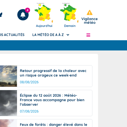
4
Vigilance
météo
Aujourd'hui
Demain
OS ACTUALITÉS
LA MÉTÉO DE A À Z
Articles
ngers
Retour progressif de la chaleur avec
Phénomènes dangereux de J+2 à J+7
un risque orageux ce week-end
civile
Avertissement pluies intenses à l'échelle
08/08/2026
des communes (Apic)
és
Bulletins Marine
Éclipse du 12 août 2026 : Météo-
France vous accompagne pour bien
ateur de
Bulletins d'estimation du risque
l'observer
d'avalanche
07/08/2026
-pompier
Météo des forêts
Vigicrues
Feux de forêts : danger élevé dans le