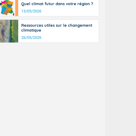
a Picardie aux
Quel climat futur dans votre région ?
 nouveaux
13/05/2026
également du
rénées
Ressources utiles sur le changement
dées peuvent
climatique
eur nord-
26/05/2026
, les rafales
t
la Grande
e et sur le
n basse vallée