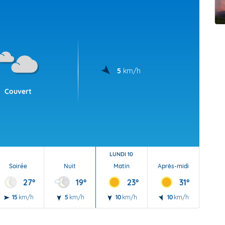
t Futuna
oid
5
km/h
Couvert
LUNDI 10
Soirée
Nuit
Matin
Après-midi
Soi
27°
19°
23°
31°
15
km/h
5
km/h
10
km/h
10
km/h
20