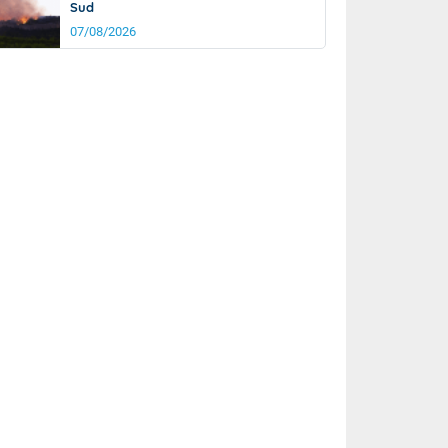
Sud
07/08/2026
rée
Nuit
26°
20°
km/h
15
km/h