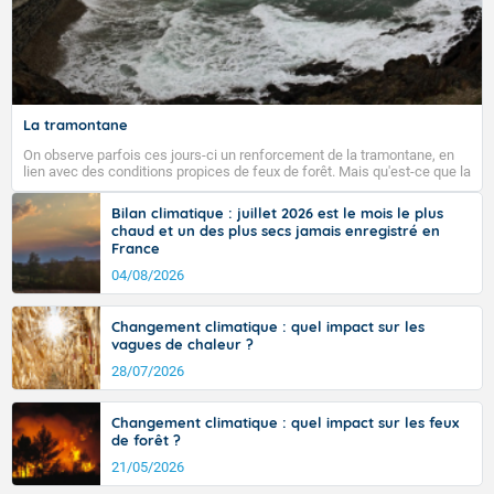
La tramontane
On observe parfois ces jours-ci un renforcement de la tramontane, en
lien avec des conditions propices de feux de forêt. Mais qu'est-ce que la
tramontane ? Quelles sont ses caractéristiques ? La tramontane est un
vent turbulent soufflant de secteur nord-ouest à nord, ou ouest à nord-
Bilan climatique : juillet 2026 est le mois le plus
ouest, dans un secteur qui part du Roussillon à la vallée de l’Aude et à
chaud et un des plus secs jamais enregistré en
l’ouest de l’Hérault. L’étymologie de ce vent vient du latin trasmontanus,
France
signifiant au-delà des monts, en allusion aux régions montagneuses
d’où provient ce vent.
04/08/2026
Changement climatique : quel impact sur les
vagues de chaleur ?
28/07/2026
Changement climatique : quel impact sur les feux
de forêt ?
21/05/2026