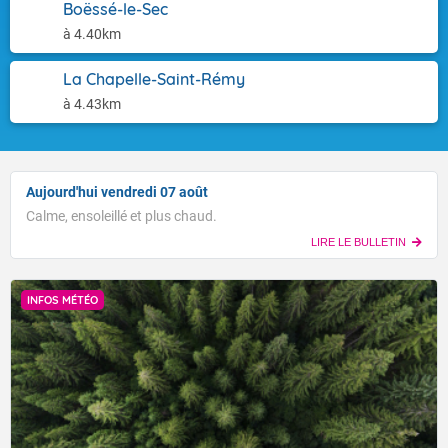
Boëssé-le-Sec
à 4.40km
La Chapelle-Saint-Rémy
à 4.43km
Aujourd'hui vendredi 07 août
Calme, ensoleillé et plus chaud.
LIRE LE BULLETIN
INFOS MÉTÉO