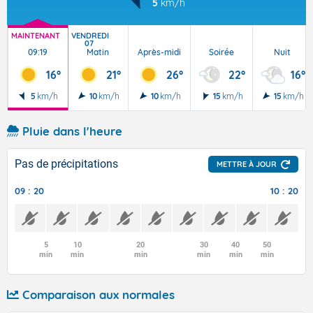
5
km/h
MAINTENANT
VENDREDI
07
09:19
Matin
Après-midi
Soirée
Nuit
16°
21°
26°
22°
16°
5
km/h
10
km/h
10
km/h
15
km/h
15
km/h
Pluie dans l'heure
Pas de précipitations
METTRE À JOUR
09 : 20
10 : 20
5
10
20
30
40
50
min
min
min
min
min
min
Comparaison aux normales