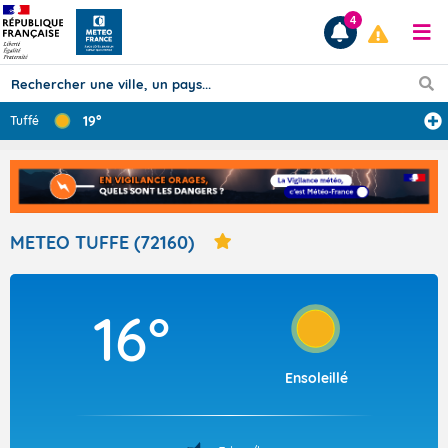
4
19°
Tuffé
Prévisions
TOUS LES RÉSULTATS
METEO TUFFE (72160)
Articles
16°
Ensoleillé