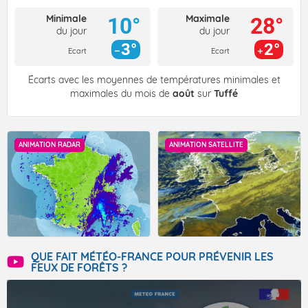
Minimale
Maximale
10°
28°
du jour
du jour
3°
2°
Ecart
Ecart
Écarts avec les moyennes de températures minimales et
maximales du mois de
août
sur
Tuffé
ANIMATION RADAR
ANIMATION SATELLITE
QUE FAIT MÉTÉO-FRANCE POUR PRÉVENIR LES
FEUX DE FORÊTS ?