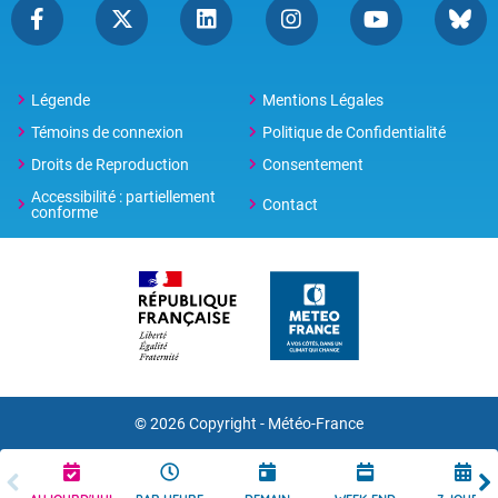
Légende
Mentions Légales
Témoins de connexion
Politique de Confidentialité
Droits de Reproduction
Consentement
Accessibilité : partiellement
Contact
conforme
© 2026 Copyright -
Météo-France