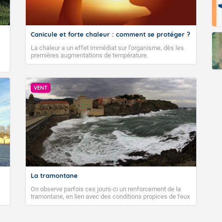
Canicule et forte chaleur : comment se protéger ?
La chaleur a un effet immédiat sur l’organisme, dès les
premières augmentations de température.
VENT
La tramontane
On observe parfois ces jours-ci un renforcement de la
tramontane, en lien avec des conditions propices de feux
de forêt. Mais qu'est-ce que la tramontane ? Quelles sont
ses caractéristiques ? La tramontane est un vent
turbulent soufflant de secteur nord-ouest à nord, ou ouest