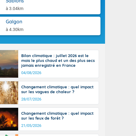
Sablons
ttoral l'après-
aison.
n général, 14
à 3.04km
r
sse, il fait
Galgon
ouvent 30 à 35
à 4.30km
Bilan climatique : juillet 2026 est le
mois le plus chaud et un des plus secs
jamais enregistré en France
04/08/2026
Changement climatique : quel impact
sur les vagues de chaleur ?
28/07/2026
Changement climatique : quel impact
sur les feux de forêt ?
21/05/2026