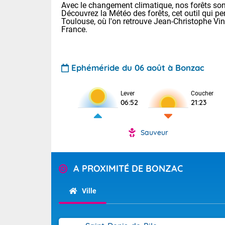
Avec le changement climatique, nos forêts sont
Découvrez la Météo des forêts, cet outil qui pe
Toulouse, où l'on retrouve Jean-Christophe Vi
France.
Ephéméride du 06 août à Bonzac
Lever
Coucher
Voici les tem
06:52
21:23
28 Lyon : 31 
: 27 Nancy : 
31 Lille : 26 
Sauveur
TENDANCE P
Demain : ven
Pour la sema
A PROXIMITÉ DE BONZAC
Calme, enso
Cette semain
La journée s'
temps devrait 
Ville
territoire. O
Tendance des
pyrénéennes, l
2026 :
alors que la 