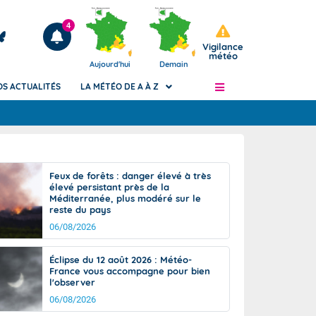
4
Vigilance
météo
Aujourd'hui
Demain
OS ACTUALITÉS
LA MÉTÉO DE A À Z
Articles
ngers
Feux de forêts : danger élevé à très
Phénomènes dangereux de J+2 à J+7
élevé persistant près de la
civile
Méditerranée, plus modéré sur le
Avertissement pluies intenses à l'échelle
reste du pays
des communes (Apic)
és
06/08/2026
Bulletins Marine
ateur de
Bulletins d'estimation du risque
Éclipse du 12 août 2026 : Météo-
d'avalanche
France vous accompagne pour bien
-pompier
l'observer
Météo des forêts
06/08/2026
Vigicrues