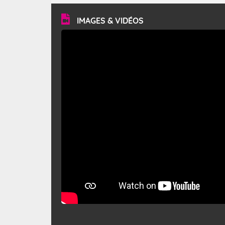
vitesse moyenne de 50 km/h et atteindre 80 à 100 km/h
en rafales, parfois davantage. Il parcourt la basse vallée
du Rhône et la Provence et envahit le littoral
IMAGES & VIDÉOS
méditerranéen à partir de la Camargue.