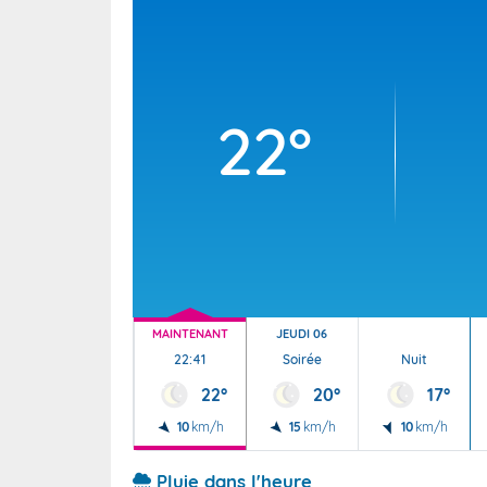
Wallis e
Grand fr
22°
MAINTENANT
JEUDI 06
22:41
Soirée
Nuit
22°
20°
17°
10
km/h
15
km/h
10
km/h
Pluie dans l'heure