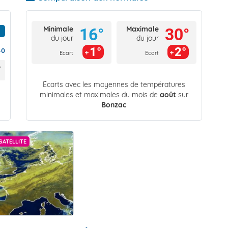
Minimale
Maximale
16°
30°
du jour
du jour
1°
2°
40
Ecart
Ecart
Écarts avec les moyennes de températures
minimales et maximales du mois de
août
sur
Bonzac
SATELLITE