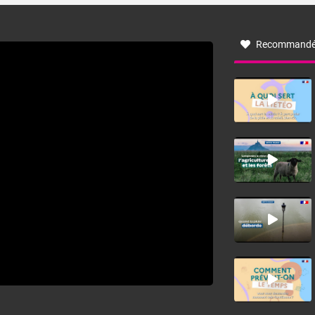
à nord-ouest, dans un secteur qui part du Roussillon à la
vallée de l’Aude et à l’ouest de l’Hérault. L’étymologie de
ce vent vient du latin trasmontanus, signifiant au-delà des
monts, en allusion aux régions montagneuses d’où
Recommandé
provient ce vent.