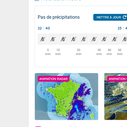
Pas de précipitations
METTRE À JOUR
22 : 40
23 : 
5
10
20
30
40
50
min
min
min
min
min
min
ANIMATION RADAR
ANIMATION 