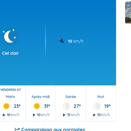
t Futuna
oid
10
km/h
Ciel clair
VENDREDI 07
Matin
Après-midi
Soirée
Nuit
23°
31°
27°
19°
10
km/h
10
km/h
15
km/h
10
km/h
Comparaison aux normales